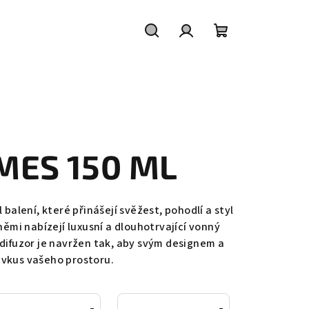
Hledat
Přihlášení
Nákupní
košík
ES 150 ML
alení, které přinášejí svěžest, pohodlí a styl
ěmi nabízejí luxusní a dlouhotrvající vonný
 difuzor je navržen tak, aby svým designem a
 vkus vašeho prostoru.