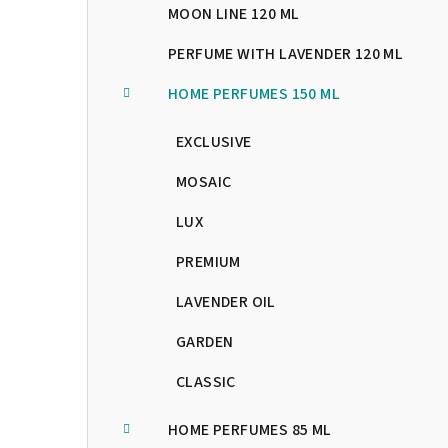
n
MOON LINE 120 ML
n
PERFUME WITH LAVENDER 120 ML
í
HOME PERFUMES 150 ML
p
EXCLUSIVE
a
MOSAIC
n
LUX
e
PREMIUM
l
LAVENDER OIL
GARDEN
CLASSIC
HOME PERFUMES 85 ML