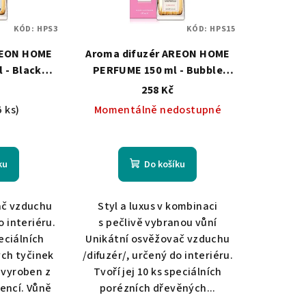
KÓD:
HPS3
KÓD:
HPS15
REON HOME
Aroma difuzér AREON HOME
 - Black
PERFUME 150 ml - Bubble
Gum
258 Kč
5 ks)
Momentálně nedostupné
Průměrné
hodnocení
ku
Do košíku
produktu
je
5,0
ač vzduchu
Styl a luxus v kombinaci
z
o interiéru.
s pečlivě vybranou vůní
5
peciálních
Unikátní osvěžovač vzduchu
hvězdiček.
ch tyčinek
/difuzér/, určený do interiéru.
e vyroben z
Tvoří jej 10 ks speciálních
iencí. Vůně
porézních dřevěných...