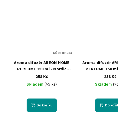
KÓD:
HPS14
Aroma difuzér AREON HOME
Aroma difuzér A
PERFUME 150 ml - Nordic
PERFUME 150 ml 
Forest
Lavender-Va
258 Kč
258 Kč
Skladem
(>5 ks)
Skladem
(>
Do košíku
Do koší