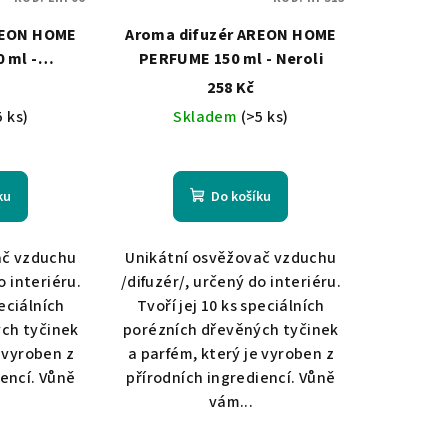
REON HOME
Aroma difuzér AREON HOME
 ml -
PERFUME 150 ml - Neroli
Forest &
258 Kč
Oil
5 ks)
Skladem
(>5 ks)
ku
Do košíku
ač vzduchu
Unikátní osvěžovač vzduchu
o interiéru.
/difuzér/, určený do interiéru.
peciálních
Tvoří jej 10 ks speciálních
ch tyčinek
porézních dřevěných tyčinek
e vyroben z
a parfém, který je vyroben z
iencí. Vůně
přírodních ingrediencí. Vůně
vám...