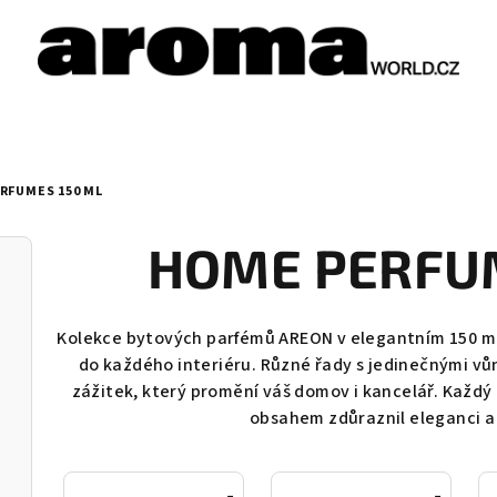
RFUMES 150 ML
HOME PERFUM
Kolekce bytových parfémů AREON v elegantním 150 ml b
do každého interiéru. Různé řady s jedinečnými vůn
zážitek, který promění váš domov i kancelář. Každý
obsahem zdůraznil eleganci a