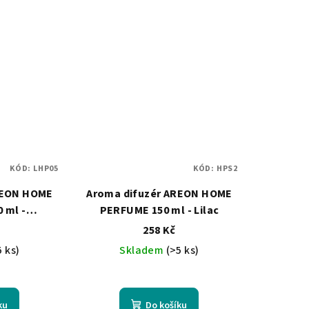
KÓD:
LHP05
KÓD:
HPS2
REON HOME
Aroma difuzér AREON HOME
 ml -
PERFUME 150 ml - Lilac
ender Oil
258 Kč
5 ks)
Skladem
(>5 ks)
ku
Do košíku