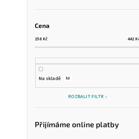
Cena
258
Kč
442
K
Na skladě
52
ROZBALIT FILTR
Přijímáme online platby