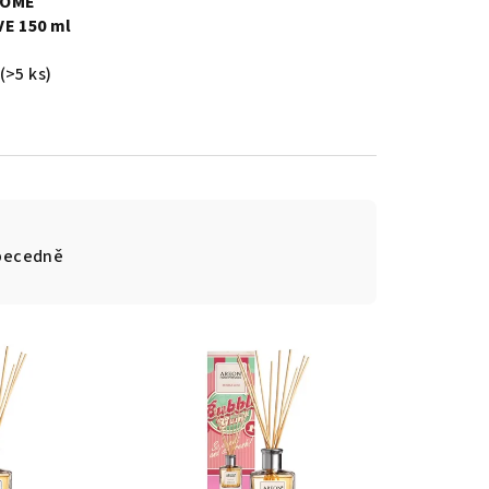
HOME
E 150 ml
(>5 ks)
becedně