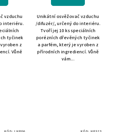
ač vzduchu
Unikátní osvěžovač vzduchu
o interiéru.
/difuzér/, určený do interiéru.
peciálních
Tvoří jej 10 ks speciálních
ch tyčinek
porézních dřevěných tyčinek
e vyroben z
a parfém, který je vyroben z
iencí. Vůně
přírodních ingrediencí. Vůně
vám...
KÓD:
LHP06
KÓD:
HPS13