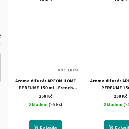
č
KÓD:
LHP04
Aroma difuzér AREON HOME
Aroma difuzér A
PERFUME 150 ml - French
PERFUME 150
Garden & lavender Oil
Lemongrass & lav
258 Kč
258 Kč
Skladem
(>5 ks)
Skladem
(>
Do košíku
Do koší