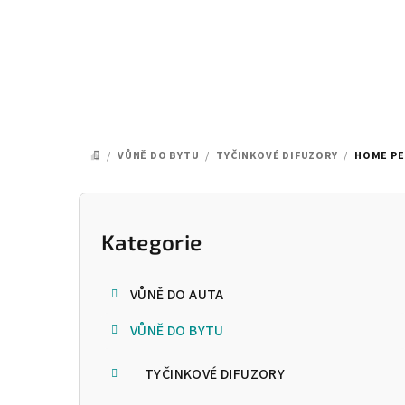
Přejít
na
obsah
/
VŮNĚ DO BYTU
/
TYČINKOVÉ DIFUZORY
/
HOME PE
DOMŮ
P
o
Kategorie
Přeskočit
kategorie
s
VŮNĚ DO AUTA
t
VŮNĚ DO BYTU
r
a
TYČINKOVÉ DIFUZORY