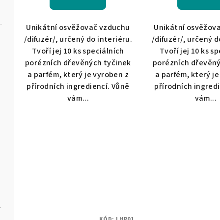
Unikátní osvěžovač vzduchu
Unikátní osvěžov
/difuzér/, určený do interiéru.
/difuzér/, určený d
Tvoří jej 10 ks speciálních
Tvoří jej 10 ks s
porézních dřevěných tyčinek
porézních dřevěný
a parfém, který je vyroben z
a parfém, který j
c Road
přírodních ingrediencí. Vůně
přírodních ingred
vám...
vám...
 D´Ete
Ocean
Garden
Neroli
KÓD:
LHP01