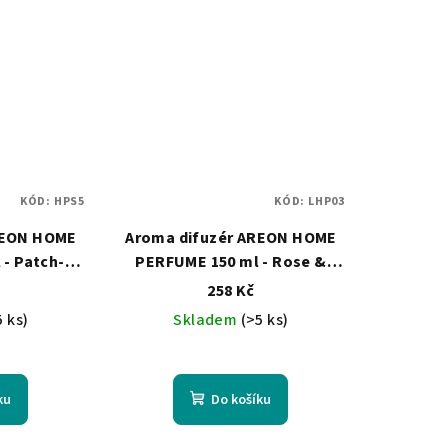
KÓD:
HPS5
KÓD:
LHP03
REON HOME
Aroma difuzér AREON HOME
- Patch-
PERFUME 150 ml - Rose &
nilla
Lavender Oil
258 Kč
5 ks)
Skladem
(>5 ks)
ku
Do košíku