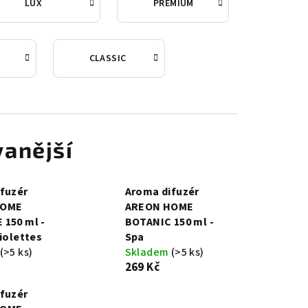
LUX
PREMIUM
CLASSIC
anější
fuzér
Aroma difuzér
HOME
AREON HOME
150 ml -
BOTANIC 150 ml -
Violettes
Spa
(>5 ks)
Skladem
(>5 ks)
269 Kč
fuzér