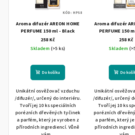
s
r
KÓD:
HPS8
p
o
Aroma difuzér AREON HOME
Aroma difuzér A
r
d
PERFUME 150 ml - Black
PERFUME 150 ml
o
Crystal
258 Kč
258 Kč
u
Skladem
(>5 ks)
Skladem
(>
d
k
u
t
k
Do košíku
Do koší
ů
t
Unikátní osvěžovač vzduchu
Unikátní osvěžov
ů
/difuzér/, určený do interiéru.
/difuzér/, určený d
Tvoří jej 10 ks speciálních
Tvoří jej 10 ks s
porézních dřevěných tyčinek
porézních dřevěný
a parfém, který je vyroben z
a parfém, který j
přírodních ingrediencí. Vůně
přírodních ingred
vám...
vám...