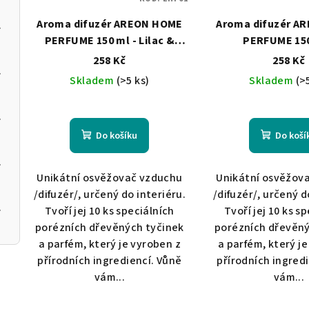
Aroma difuzér AREON HOME
Aroma difuzér A
anthus
PERFUME 150 ml - Lilac &
PERFUME 150
Lavender Oil
Mediterranean 
258 Kč
258 Kč
a Black
lavender 
Skladem
(>5 ks)
Skladem
(>
 Valley
Do košíku
Do koší
la Mia
Unikátní osvěžovač vzduchu
Unikátní osvěžov
/difuzér/, určený do interiéru.
/difuzér/, určený d
 Garden
Tvoří jej 10 ks speciálních
Tvoří jej 10 ks s
porézních dřevěných tyčinek
porézních dřevěný
a parfém, který je vyroben z
a parfém, který j
přírodních ingrediencí. Vůně
přírodních ingred
vám...
vám...