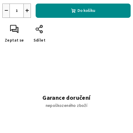
−
+
Do košíku
Zeptat se
Sdílet
Garance doručení
nepoškozeného zboží