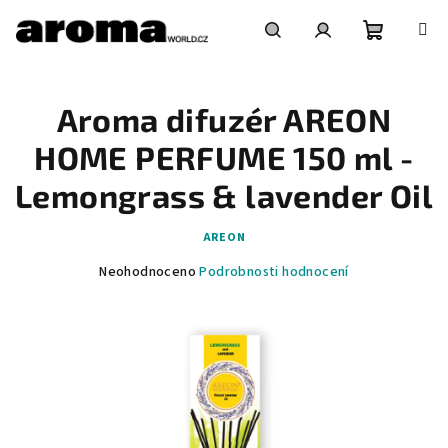
Přejít
na
obsah
Nákupní
Hledat
Přihlášení
Aroma difuzér AREON
košík
HOME PERFUME 150 ml -
Lemongrass & lavender Oil
AREON
Průměrné
Neohodnoceno
Podrobnosti hodnocení
hodnocení
produktu
je
0,0
z
5
hvězdiček.