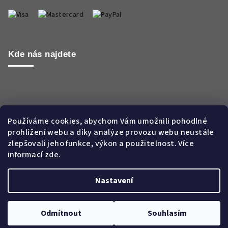
Kde nás najdete
Používáme cookies, abychom Vám umožnili pohodlné
prohlížení webu a díky analýze provozu webu neustále
zlepšovali jeho funkce, výkon a použitelnost. Více
informací
zde
.
Nastavení
Copyright 2026
Aroma WORLD CZ s.r.o.
. Všechna práva
vyhrazena.
Odmítnout
Souhlasím
Vytvořil Shoptet