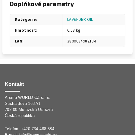
Doplňkové parametry
Kategorie
:
LAVENDER OIL
Hmotnost
:
0.53 kg
EAN
:
3800034982184
Z
á
p
Kontakt
a
Aroma WORLD CZ s.r.o.
t
Suchardova 1687/1
í
702 00 Moravská Ostrava
Česká republika
Telefon: +420 734 488 584