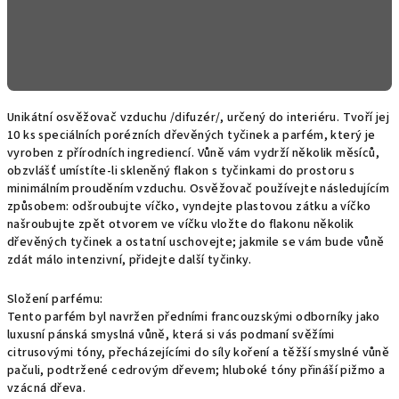
Unikátní osvěžovač vzduchu /difuzér/, určený do interiéru. Tvoří jej
10 ks speciálních porézních dřevěných tyčinek a parfém, který je
vyroben z přírodních ingrediencí. Vůně vám vydrží několik měsíců,
obzvlášť umístíte-li skleněný flakon s tyčinkami do prostoru s
minimálním prouděním vzduchu. Osvěžovač používejte následujícím
způsobem: odšroubujte víčko, vyndejte plastovou zátku a víčko
našroubujte zpět otvorem ve víčku vložte do flakonu několik
dřevěných tyčinek a ostatní uschovejte; jakmile se vám bude vůně
zdát málo intenzivní, přidejte další tyčinky.
Složení parfému:
Tento parfém byl navržen předními francouzskými odborníky jako
luxusní pánská smyslná vůně, která si vás podmaní svěžími
citrusovými tóny, přecházejícími do síly koření a těžší smyslné vůně
pačuli, podtržené cedrovým dřevem; hluboké tóny přináší pižmo a
vzácná dřeva.