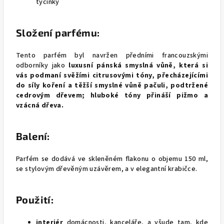
tyčinky
Složení parfému:
Tento parfém byl navržen předními francouzskými
odborníky jako
luxusní pánská smyslná vůně, která si
vás podmaní svěžími citrusovými tóny, přecházejícími
do síly koření a těžší smyslné vůně pačuli, podtržené
cedrovým dřevem; hluboké tóny přináší pižmo a
vzácná dřeva.
Balení:
Parfém se dodává ve skleněném flakonu o objemu 150 ml,
se stylovým dřevěným uzávěrem, a v elegantní krabičce.
Použití:
interiér
domácnosti, kanceláře, a všude tam, kde