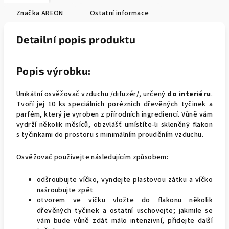
Značka
AREON
Ostatní informace
Detailní popis produktu
Popis výrobku:
Unikátní osvěžovač vzduchu /difuzér/, určený
do interiéru
.
Tvoří jej 10 ks speciálních porézních dřevěných tyčinek a
parfém, který je vyroben z přírodních ingrediencí. Vůně vám
vydrží několik měsíců, obzvlášť umístíte-li skleněný flakon
s tyčinkami do prostoru s minimálním prouděním vzduchu.
Osvěžovač používejte následujícím způsobem:
odšroubujte víčko, vyndejte plastovou zátku a víčko
našroubujte zpět
otvorem ve víčku vložte do flakonu několik
dřevěných tyčinek a ostatní uschovejte; jakmile se
vám bude vůně zdát málo intenzivní, přidejte další