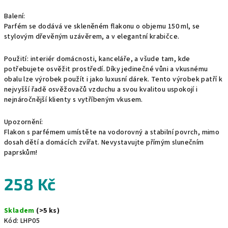
Balení:
Parfém se dodává ve skleněném flakonu o objemu 150 ml, se
stylovým dřevěným uzávěrem, a v elegantní krabičce.
Použití: interiér domácnosti, kanceláře, a všude tam, kde
potřebujete osvěžit prostředí. Díky jedinečné vůni a vkusnému
obalu lze výrobek použít i jako luxusní dárek. Tento výrobek patří k
nejvyšší řadě osvěžovačů vzduchu a svou kvalitou uspokojí i
nejnáročnější klienty s vytříbeným vkusem.
Upozornění:
Flakon s parfémem umístěte na vodorovný a stabilní povrch, mimo
dosah dětí a domácích zvířat. Nevystavujte přímým slunečním
paprskům!
258 Kč
Měrná
Skladem
(>5 ks)
cena:
Kód:
LHP05