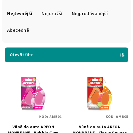
Ř
a
Nejlevnější
Nejdražší
Nejprodávanější
z
e
Abecedně
n
í
p
Otevřít filtr
r
V
o
ý
d
p
u
i
k
s
t
p
ů
KÓD:
AMB01
KÓD:
AMB05
r
Vůně do auta AREON
Vůně do auta AREON
o