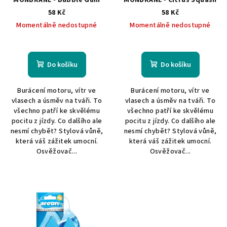
MONBRANE - Bubble Gum
MONBRANE - Citrus Squash
d
58 Kč
58 Kč
u
Momentálně nedostupné
Momentálně nedostupné
k
t
ů
Do košíku
Do košíku
Burácení motoru, vítr ve
Burácení motoru, vítr ve
vlasech a úsměv na tváři. To
vlasech a úsměv na tváři. To
všechno patří ke skvělému
všechno patří ke skvělému
pocitu z jízdy. Co dalšího ale
pocitu z jízdy. Co dalšího ale
nesmí chybět? Stylová vůně,
nesmí chybět? Stylová vůně,
která váš zážitek umocní.
která váš zážitek umocní.
Osvěžovač...
Osvěžovač...