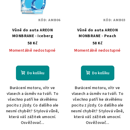
KÓD:
AMB06
KÓD:
AMB03
Vůně do auta AREON
Vůně do auta AREON
MONBRANE - Iceberg
MONBRANE - Peach
58 Kč
58 Kč
Momentálně nedostupné
Momentálně nedostupné
Do košíku
Do košíku
Burácení motoru, vítr ve
Burácení motoru, vítr ve
vlasech a úsměv na tváři. To
vlasech a úsměv na tváři. To
všechno patří ke skvělému
všechno patří ke skvělému
pocitu z jízdy. Co dalšího ale
pocitu z jízdy. Co dalšího ale
nesmí chybět? Stylová vůně,
nesmí chybět? Stylová vůně,
která váš zážitek umocní.
která váš zážitek umocní.
Osvěžovač...
Osvěžovač...