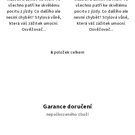
všechno patří ke skvělému
všechno patří ke skvělému
pocitu z jízdy. Co dalšího ale
pocitu z jízdy. Co dalšího ale
nesmí chybět? Stylová vůně,
nesmí chybět? Stylová vůně,
která váš zážitek umocní.
která váš zážitek umocní.
Osvěžovač...
Osvěžovač...
6
položek celkem
O
v
l
á
d
a
c
í
Garance doručení
p
nepoškozeného zboží
r
v
k