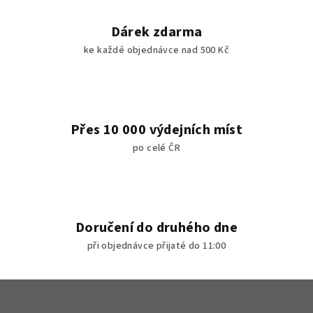
y
v
Dárek zdarma
ý
ke každé objednávce nad 500 Kč
p
i
s
u
Přes 10 000 výdejních míst
po celé ČR
Doručení do druhého dne
při objednávce přijaté do 11:00
Z
á