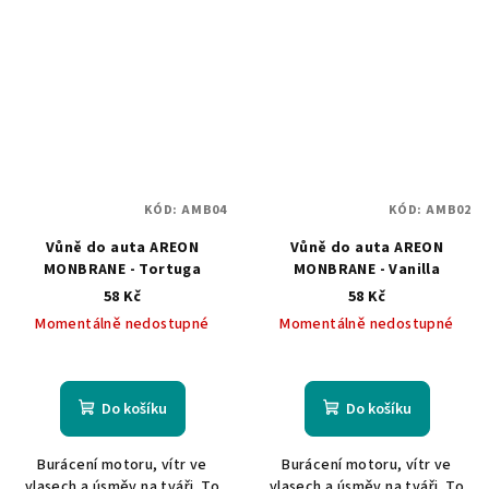
KÓD:
AMB04
KÓD:
AMB02
Vůně do auta AREON
Vůně do auta AREON
MONBRANE - Tortuga
MONBRANE - Vanilla
58 Kč
58 Kč
Momentálně nedostupné
Momentálně nedostupné
Do košíku
Do košíku
Burácení motoru, vítr ve
Burácení motoru, vítr ve
vlasech a úsměv na tváři. To
vlasech a úsměv na tváři. To