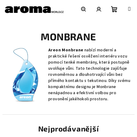
Přejít
na
obsah
Nákupní
Hledat
Přihlášení
MONBRANE
košík
Areon Monbrane
nabízí moderní a
praktické řešení osvěžení interiéru vozu
pomocí tenké membrány, která postupně
uvolňuje vůni. Tato technologie zajišťuje
rovnoměrnou a dlouhotrvající vůni bez
přímého kontaktu s tekutinou. Díky svému
kompaktnímu designu je Monbrane
nenápadnou a efektivní volbou pro
provonění jakéhokoli prostoru.
Nejprodávanější