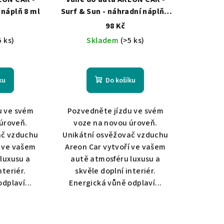
 náplň 8 ml
Surf & Sun - náhradní náplň 8
ml
98 Kč
5 ks)
Skladem
(>5 ks)
ku
Do košíku
u ve svém
Pozvedněte jízdu ve svém
úroveň.
voze na novou úroveň.
ač vzduchu
Unikátní osvěžovač vzduchu
í ve vašem
Areon Car vytvoří ve vašem
luxusu a
autě atmosféru luxusu a
nteriér.
skvěle doplní interiér.
dplaví...
Energická vůně odplaví...