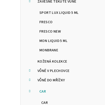
n
ZÁVĚSNÉ TEKUTÉ VŮNĚ
n
SPORT LUX LIQUID 5 ML
í
FRESCO
p
FRESCO NEW
a
MON LIQUID 5 ML
n
MONBRANE
e
KOŽENÁ KOLEKCE
l
VŮNĚ V PLECHOVCE
VŮNĚ DO MŘÍŽKY
CAR
CAR