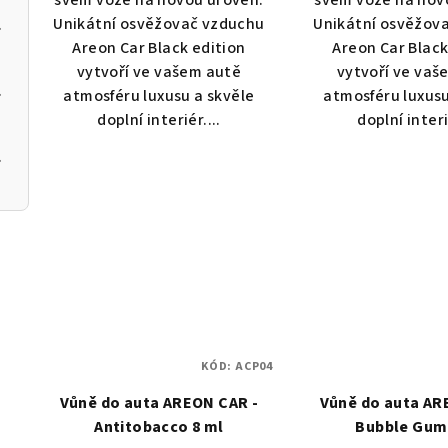
svém voze na novou úroveň.
svém voze na nov
Unikátní osvěžovač vzduchu
Unikátní osvěžov
Neroli
Areon Car Black edition
Areon Car Black
vytvoří ve vašem autě
vytvoří ve vaš
anthus
atmosféru luxusu a skvěle
atmosféru luxusu
doplní interiér....
doplní interi
a Black
KÓD:
ACP04
Vůně do auta AREON CAR -
Vůně do auta AR
Antitobacco 8 ml
Bubble Gum