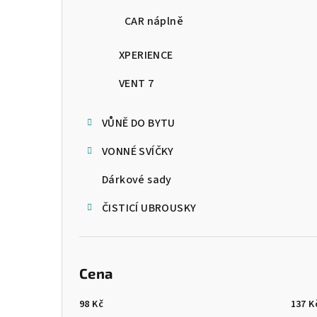
CAR náplně
XPERIENCE
VENT 7
VŮNĚ DO BYTU
VONNÉ SVÍČKY
Dárkové sady
ČISTICÍ UBROUSKY
Cena
98
Kč
137
K