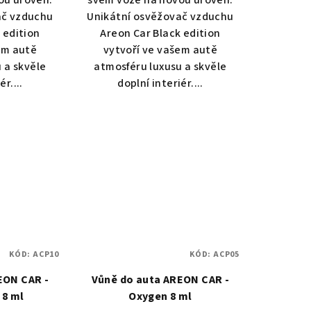
ou úroveň.
svém voze na novou úroveň.
ač vzduchu
Unikátní osvěžovač vzduchu
 edition
Areon Car Black edition
em autě
vytvoří ve vašem autě
 a skvěle
atmosféru luxusu a skvěle
ér....
doplní interiér....
KÓD:
ACP10
KÓD:
ACP05
EON CAR -
Vůně do auta AREON CAR -
 8 ml
Oxygen 8 ml