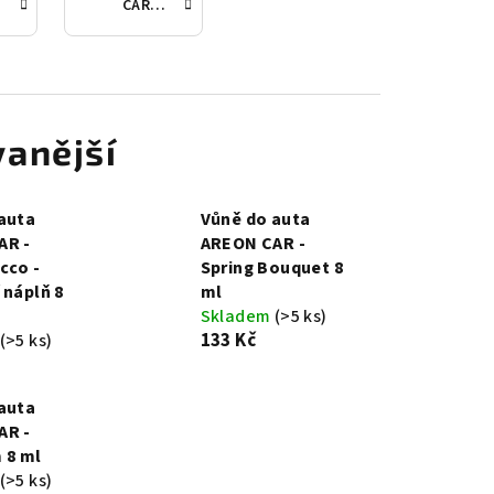
CAR náplně
anější
auta
Vůně do auta
AR -
AREON CAR -
cco -
Spring Bouquet 8
 náplň 8
ml
Skladem
(>5 ks)
133 Kč
(>5 ks)
auta
AR -
 8 ml
(>5 ks)