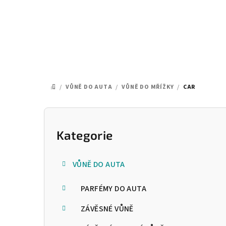
Přejít
na
obsah
/
VŮNĚ DO AUTA
/
VŮNĚ DO MŘÍŽKY
/
CAR
DOMŮ
P
o
Kategorie
Přeskočit
kategorie
s
VŮNĚ DO AUTA
t
PARFÉMY DO AUTA
r
a
ZÁVĚSNÉ VŮNĚ