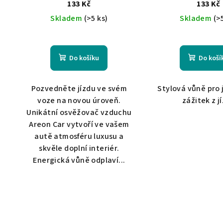
133 Kč
133 Kč
Skladem
(>5 ks)
Skladem
(>
Do košíku
Do koší
Pozvedněte jízdu ve svém
Stylová vůně pro 
voze na novou úroveň.
zážitek z j
Unikátní osvěžovač vzduchu
Areon Car vytvoří ve vašem
autě atmosféru luxusu a
skvěle doplní interiér.
Energická vůně odplaví...