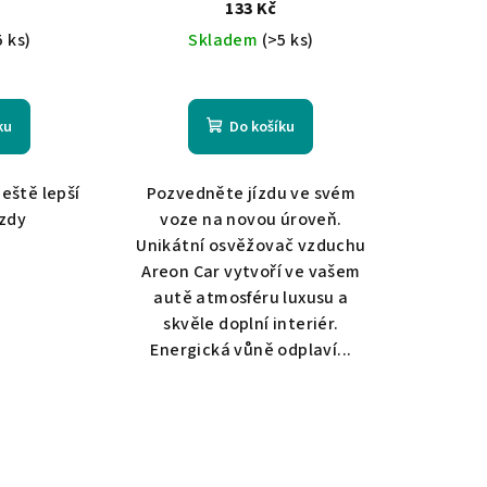
133 Kč
5 ks)
Skladem
(>5 ks)
ku
Do košíku
ještě lepší
Pozvedněte jízdu ve svém
ízdy
voze na novou úroveň.
Unikátní osvěžovač vzduchu
Areon Car vytvoří ve vašem
autě atmosféru luxusu a
skvěle doplní interiér.
Energická vůně odplaví...