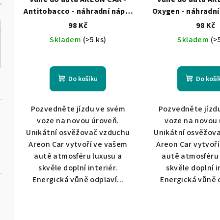
r
d
Antitobacco - náhradní náplň
Oxygen - náhradní
o
8 ml
98 Kč
98 Kč
u
Skladem
(>5 ks)
Skladem
(>
d
k
u
t
k
Do košíku
Do koší
ů
t
Pozvedněte jízdu ve svém
Pozvedněte jízd
ů
voze na novou úroveň.
voze na novou 
Unikátní osvěžovač vzduchu
Unikátní osvěžov
Areon Car vytvoří ve vašem
Areon Car vytvoř
autě atmosféru luxusu a
autě atmosféru 
skvěle doplní interiér.
skvěle doplní i
Energická vůně odplaví...
Energická vůně o