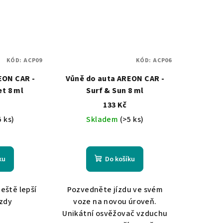
KÓD:
ACP09
KÓD:
ACP06
EON CAR -
Vůně do auta AREON CAR -
t 8 ml
Surf & Sun 8 ml
133 Kč
5 ks)
Skladem
(>5 ks)
ku
Do košíku
ještě lepší
Pozvedněte jízdu ve svém
ízdy
voze na novou úroveň.
Unikátní osvěžovač vzduchu