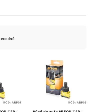
becedně
KÓD:
ARP05
KÓD:
ARP06
EON CAR -
Vůně do auta AREON CAR -