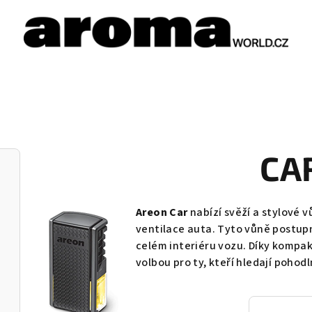
CA
Areon Car
nabízí svěží a stylové 
ventilace auta. Tyto vůně postupn
celém interiéru vozu. Díky kompa
volbou pro ty, kteří hledají pohodl