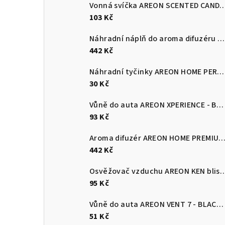
Vonná svíčka AREON SCENTED CANDLE - B
103 Kč
Náhradní náplň do aroma difuzéru AREON - 260 ml PREMIUM - Vanilla Black
442 Kč
Náhradní tyčinky AREON HOME PERFUME STICKS - Black
30 Kč
Vůně do auta AREON XPERIENCE - BLACK CRYSTAL
93 Kč
Aroma difuzér AREON HOME PREMIUM 150 ml - Patchouli Lavender 
442 Kč
Osvěžovač vzduchu AREON KEN blister -
95 Kč
Vůně do auta AREON VENT 7 - BLACK CRYSTAL
51 Kč