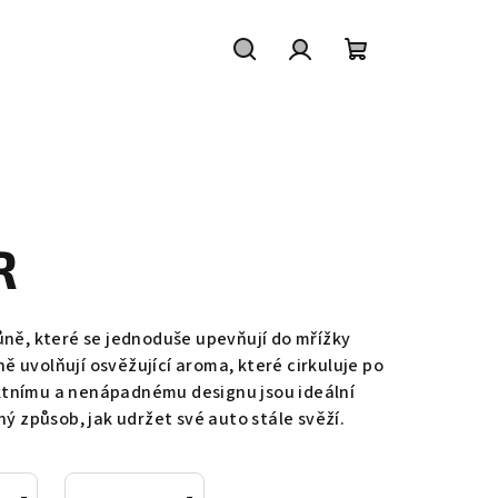
Hledat
Přihlášení
Nákupní
košík
R
vůně, které se jednoduše upevňují do mřížky
ě uvolňují osvěžující aroma, které cirkuluje po
ktnímu a nenápadnému designu jsou ideální
ný způsob, jak udržet své auto stále svěží.