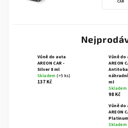
CAR
Nejprodáv
Vůně do auta
Vůně do 
AREON CAR -
AREON C
Silver 8 ml
Antitoba
Skladem
(>5 ks)
náhradní
137 Kč
ml
Skladem
98 Kč
Vůně do 
AREON C
Platinum
Skladem