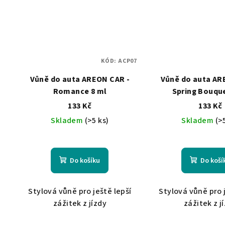
KÓD:
ACP07
Vůně do auta AREON CAR -
Vůně do auta AR
Romance 8 ml
Spring Bouque
133 Kč
133 Kč
Skladem
(>5 ks)
Skladem
(>
Do košíku
Do koší
Stylová vůně pro ještě lepší
Stylová vůně pro 
zážitek z jízdy
zážitek z j