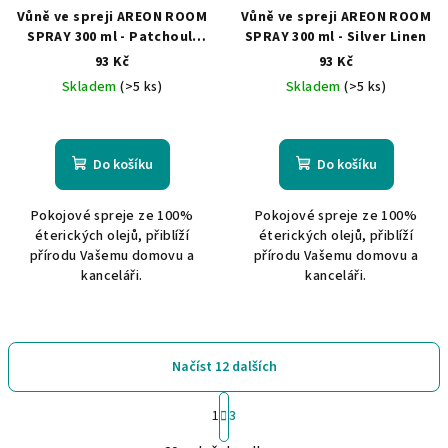
Vůně ve spreji AREON ROOM
Vůně ve spreji AREON ROOM
SPRAY 300 ml - Patchouli
SPRAY 300 ml - Silver Linen
Lavender Vanilla
93 Kč
93 Kč
Skladem
(>5 ks)
Skladem
(>5 ks)
Do košíku
Do košíku
Pokojové spreje ze 100%
Pokojové spreje ze 100%
éterických olejů, přiblíží
éterických olejů, přiblíží
přírodu Vašemu domovu a
přírodu Vašemu domovu a
kanceláři.
kanceláři.
Načíst 12 dalších
S
1
3
t
O
r