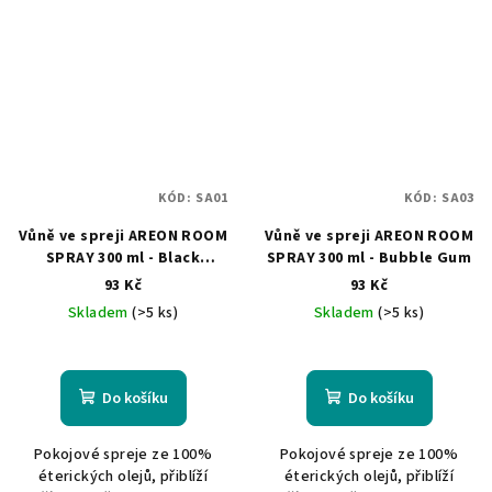
KÓD:
SA01
KÓD:
SA03
Vůně ve spreji AREON ROOM
Vůně ve spreji AREON ROOM
SPRAY 300 ml - Black
SPRAY 300 ml - Bubble Gum
Crystal
93 Kč
93 Kč
Skladem
(>5 ks)
Skladem
(>5 ks)
Do košíku
Do košíku
Pokojové spreje ze 100%
Pokojové spreje ze 100%
éterických olejů, přiblíží
éterických olejů, přiblíží