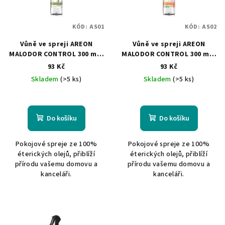
s
t
p
ů
KÓD:
AS01
KÓD:
AS02
r
Vůně ve spreji AREON
Vůně ve spreji AREON
o
MALODOR CONTROL 300 ml -
MALODOR CONTROL 300 ml -
d
Alpine Forest
Golden Sunset
93 Kč
93 Kč
u
Skladem
(>5 ks)
Skladem
(>5 ks)
k
t
ů
Do košíku
Do košíku
Pokojové spreje ze 100%
Pokojové spreje ze 100%
éterických olejů, přiblíží
éterických olejů, přiblíží
přírodu vašemu domovu a
přírodu vašemu domovu a
kanceláři.
kanceláři.