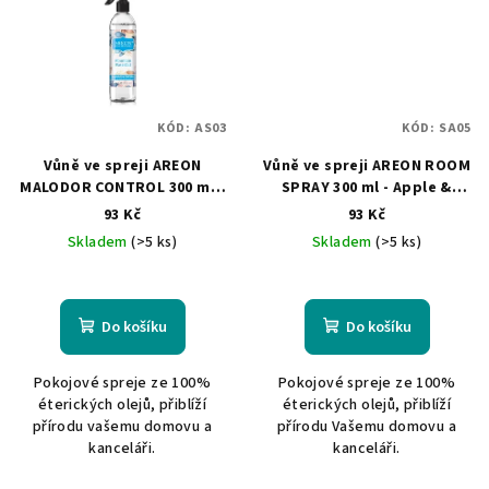
KÓD:
AS03
KÓD:
SA05
Vůně ve spreji AREON
Vůně ve spreji AREON ROOM
MALODOR CONTROL 300 ml -
SPRAY 300 ml - Apple &
Mountain Waterfall
Cinnamon
93 Kč
93 Kč
Skladem
(>5 ks)
Skladem
(>5 ks)
Do košíku
Do košíku
Pokojové spreje ze 100%
Pokojové spreje ze 100%
éterických olejů, přiblíží
éterických olejů, přiblíží
přírodu vašemu domovu a
přírodu Vašemu domovu a
kanceláři.
kanceláři.