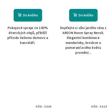
Do košíku
Do košíku
Pokojové spreje ze 100%
Dopřejte si vůni jarního rána s
éterických olejů, přiblíží
AREON Room Spray Neroli.
přírodu Vašemu domovu a
Elegantní kombinace
kanceláři.
mandarinky, broskve a
pomerančového květu
promění...
KÓD:
SA08
KÓD:
SA10