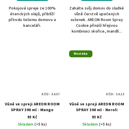
Pokojové spreje ze 100%
Zahalte svůj domov do sladké
éterických olejů, přiblíží
vůně čerstvě upečených
přírodu Vašemu domovu a
sušenek. AREON Room Spray
kanceláři.
Cookie přináší hřejivou
kombinaci skořice, mandlí...
Novinka
KÓD:
SA07
KÓD:
SA13
Vůně ve spreji AREON ROOM
Vůně ve spreji AREON ROOM
SPRAY 300 ml - Mango
SPRAY 300 ml - Neroli
93 Kč
93 Kč
Skladem
(>5 ks)
Skladem
(>5 ks)