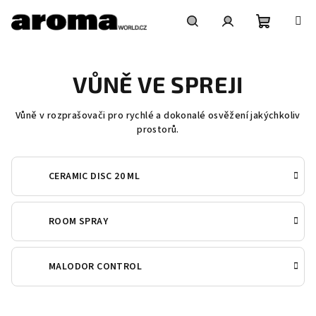
Přejít
na
obsah
Nákupní
Hledat
Přihlášení
VŮNĚ VE SPREJI
košík
Vůně v rozprašovači pro rychlé a dokonalé osvěžení jakýchkoliv
prostorů.
CERAMIC DISC 20 ML
ROOM SPRAY
MALODOR CONTROL