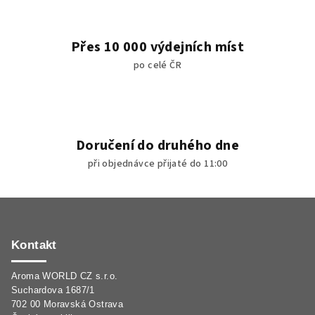
Přes 10 000 výdejních míst
po celé ČR
Doručení do druhého dne
při objednávce přijaté do 11:00
Z
á
p
Kontakt
a
Aroma WORLD CZ s.r.o.
t
Suchardova 1687/1
í
702 00 Moravská Ostrava