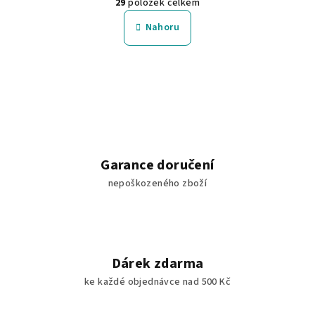
29
položek celkem
á
v
n
l
Nahoru
k
á
o
d
v
a
á
n
c
í
í
p
r
v
Garance doručení
k
nepoškozeného zboží
y
v
ý
p
i
Dárek zdarma
s
ke každé objednávce nad 500 Kč
u