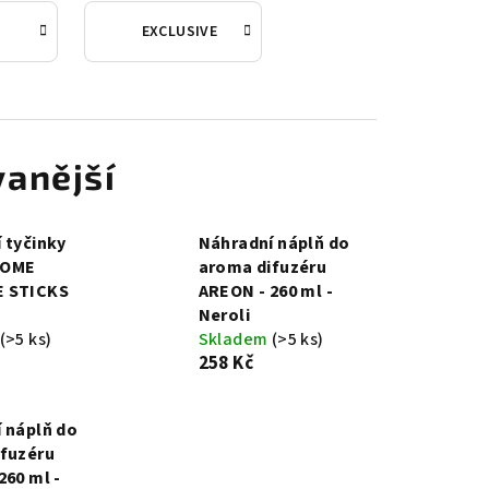
M
EXCLUSIVE
anější
 tyčinky
Náhradní náplň do
HOME
aroma difuzéru
 STICKS
AREON - 260 ml -
Neroli
(>5 ks)
Skladem
(>5 ks)
258 Kč
 náplň do
fuzéru
260 ml -