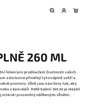
Hledat
Přihlášení
Nákupní
košík
LNĚ 260 ML
í řešení pro prodloužení životnosti vašich
um a Exclusive přinášejí tyto náplně svěží a
hokoli prostoru. Vůně jsou navrženy tak, aby
ebo v kanceláři. Refill balení 260 ml je ideální
vůj interiér provoněný oblíbenými vůněmi.