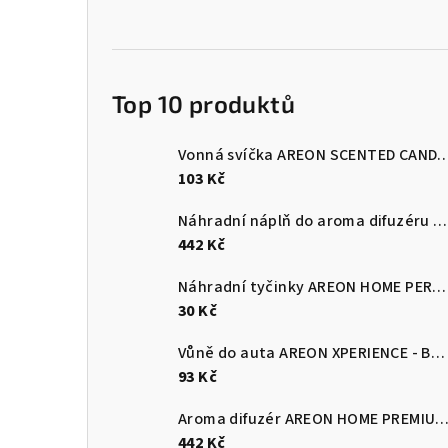
Top 10 produktů
Vonná svíčka AREON SCENTED CANDLE - B
103 Kč
Náhradní náplň do aroma difuzéru AREON - 260 ml PREMIUM - Vanilla Black
442 Kč
Náhradní tyčinky AREON HOME PERFUME STICKS - Black
30 Kč
Vůně do auta AREON XPERIENCE - BLACK CRYSTAL
93 Kč
Aroma difuzér AREON HOME PREMIUM 150 ml - Patchouli Lavender 
442 Kč