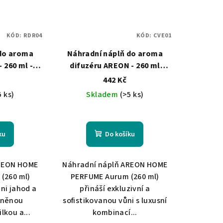
KÓD:
RDR04
KÓD:
CVE01
 do aroma
Náhradní náplň do aroma
 260 ml -
difuzéru AREON - 260 ml
EXCLUSIVE - Aurum
442 Kč
5 ks)
Skladem
(>5 ks)
ku
Do košíku
AREON HOME
Náhradní náplň AREON HOME
 (260 ml)
PERFUME Aurum (260 ml)
ůni jahod a
přináší exkluzivní a
lněnou
sofistikovanou vůni s luxusní
lkou a...
kombinací...