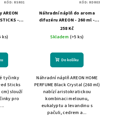
KÓD:
RSR01
KÓD:
RDR03
ky AREON
Náhradní náplň do aroma
STICKS -
difuzéru AREON - 260 ml -
l
Black Crystal
258 Kč
5 ks)
Skladem
(>5 ks)
ku
Do košíku
é tyčinky
Náhradní náplň AREON HOME
ed Sticks
PERFUME Black Crystal (260 ml)
 cm) slouží
nabízí aristokratickou
činky pro
kombinaci melounu,
..
eukalyptu a levandinu s
pačuli, cedrem a...