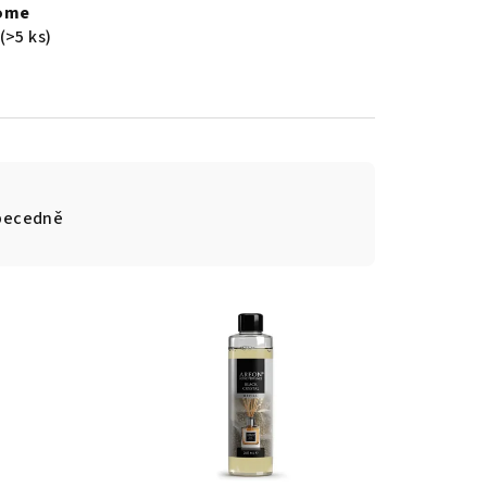
ome
(>5 ks)
becedně