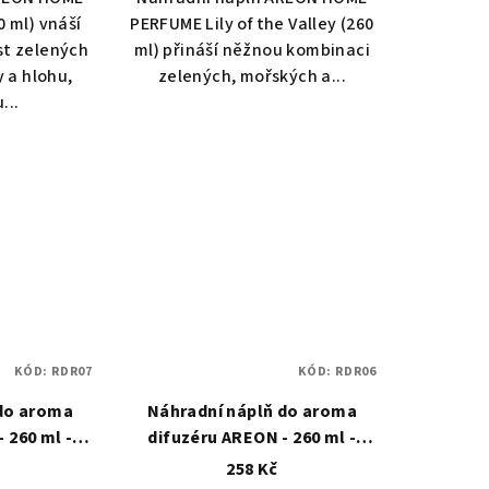
0 ml) vnáší
PERFUME Lily of the Valley (260
st zelených
ml) přináší něžnou kombinaci
y a hlohu,
zelených, mořských a...
...
KÓD:
RDR07
KÓD:
RDR06
 do aroma
Náhradní náplň do aroma
 260 ml -
difuzéru AREON - 260 ml -
nen
Spring Bouquet
258 Kč