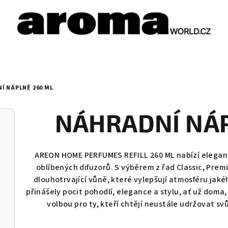
Í NÁPLNĚ 260 ML
NÁHRADNÍ NÁP
AREON HOME PERFUMES REFILL 260 ML nabízí elegantn
oblíbených difuzorů. S výběrem z řad Classic, Premi
dlouhotrvající vůně, které vylepšují atmosféru jaké
přinášely pocit pohodlí, elegance a stylu, ať už doma, n
volbou pro ty, kteří chtějí neustále udržovat s