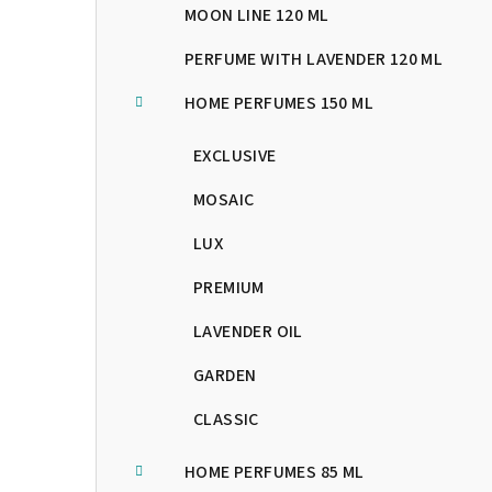
n
MOON LINE 120 ML
n
PERFUME WITH LAVENDER 120 ML
í
HOME PERFUMES 150 ML
p
EXCLUSIVE
a
MOSAIC
n
LUX
e
PREMIUM
l
LAVENDER OIL
GARDEN
CLASSIC
HOME PERFUMES 85 ML