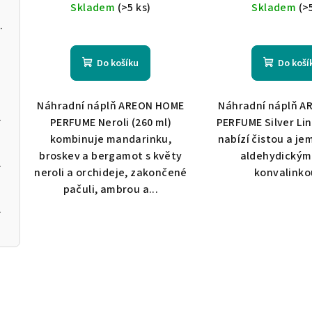
Skladem
(>5 ks)
Skladem
(>
 BLACK CRYSTAL
Do košíku
Do koší
Náhradní náplň AREON HOME
Náhradní náplň 
Neroli
PERFUME Neroli (260 ml)
PERFUME Silver Lin
kombinuje mandarinku,
nabízí čistou a je
broskev a bergamot s květy
aldehydickými
anthus
neroli a orchideje, zakončené
konvalinkou
pačuli, ambrou a...
a Black