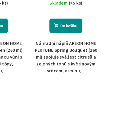
5 ks)
Skladem
(>5 ks)
ku
Do košíku
AREON HOME
Náhradní náplň AREON HOME
en (260 ml)
PERFUME Spring Bouquet (260
mnou vůni s
ml) spojuje svěžest citrusů a
 tóny,
zelených tónů s květinovým
,...
srdcem jasmínu,...