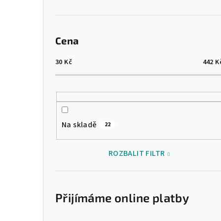
Cena
30
Kč
442
K
Na skladě
22
ROZBALIT FILTR
Přijímáme online platby