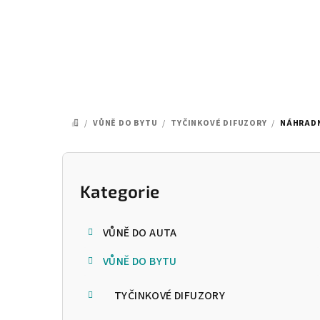
Přejít
na
obsah
/
VŮNĚ DO BYTU
/
TYČINKOVÉ DIFUZORY
/
NÁHRADN
DOMŮ
P
o
Kategorie
Přeskočit
kategorie
s
VŮNĚ DO AUTA
t
VŮNĚ DO BYTU
r
a
TYČINKOVÉ DIFUZORY