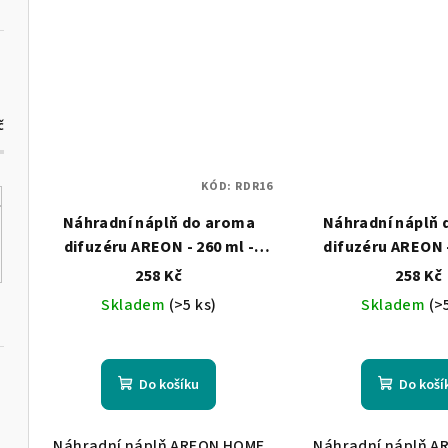
č
KÓD:
RDR16
Náhradní náplň do aroma
Náhradní náplň
difuzéru AREON - 260 ml -
difuzéru AREON -
Dolce Viaggio
Lilac
258 Kč
258 Kč
Skladem
(>5 ks)
Skladem
(>
Do košíku
Do koší
Náhradní náplň AREON HOME
Náhradní náplň 