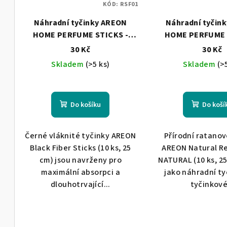
KÓD:
RSF01
p
o
Náhradní tyčinky AREON
Náhradní tyčin
r
d
HOME PERFUME STICKS -
HOME PERFUME 
o
Black
Natura
30 Kč
30 Kč
u
Skladem
(>5 ks)
Skladem
(>
d
k
u
t
k
Do košíku
Do koší
ů
t
Černé vláknité tyčinky AREON
Přírodní ratanov
ů
Black Fiber Sticks (10 ks, 25
AREON Natural Re
cm) jsou navrženy pro
NATURAL (10 ks, 25
maximální absorpci a
jako náhradní ty
dlouhotrvající...
tyčinkové.