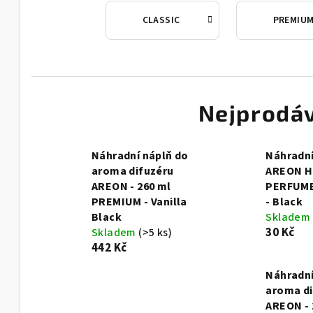
CLASSIC
PREMIU
Nejprodáv
Náhradní náplň do
Náhradní
aroma difuzéru
AREON 
AREON - 260 ml
PERFUME
PREMIUM - Vanilla
- Black
Black
Skladem
30 Kč
Skladem
(>5 ks)
442 Kč
Náhradní
aroma di
AREON - 