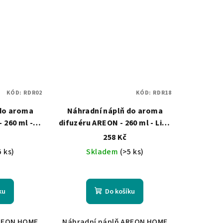
KÓD:
RDR02
KÓD:
RDR18
 do aroma
Náhradní náplň do aroma
 260 ml -
difuzéru AREON - 260 ml - Lilly
of the Valley
258 Kč
5 ks)
Skladem
(>5 ks)
ku
Do košíku
AREON HOME
Náhradní náplň AREON HOME