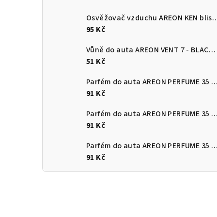
Osvěžovač vzduchu AREON KEN blister -
95 Kč
Vůně do auta AREON VENT 7 - BLACK CRYSTAL
51 Kč
Parfém do auta AREON PERFUME 35 ml 
91 Kč
Parfém do auta AREON PERFUME 35 ml Osm
91 Kč
Parfém do auta AREON PERFUME 35 ml Vanill
91 Kč