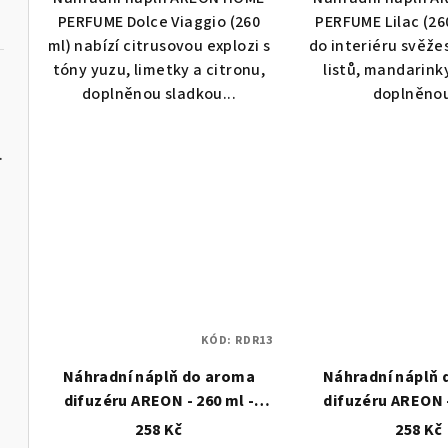
PERFUME Dolce Viaggio (260
PERFUME Lilac (26
ml) nabízí citrusovou explozi s
do interiéru svěže
tóny yuzu, limetky a citronu,
listů, mandarink
doplněnou sladkou...
doplněnou
lack Crystal
KÓD:
RDR13
Náhradní náplň do aroma
Náhradní náplň
difuzéru AREON - 260 ml -
difuzéru AREON -
Vanilla
Neroli
Silver Li
258 Kč
258 Kč