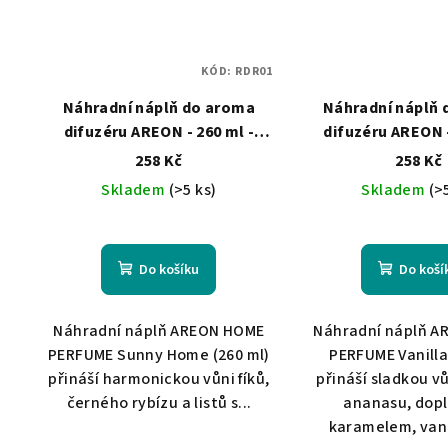
KÓD:
RDR01
Náhradní náplň do aroma
Náhradní náplň
difuzéru AREON - 260 ml -
difuzéru AREON -
Sunny Home
Vanilla
258 Kč
258 Kč
Skladem
(>5 ks)
Skladem
(>
Do košíku
Do koší
Náhradní náplň AREON HOME
Náhradní náplň 
PERFUME Sunny Home (260 ml)
PERFUME Vanilla
přináší harmonickou vůni fíků,
přináší sladkou v
černého rybízu a listů s...
ananasu, dop
karamelem, vani