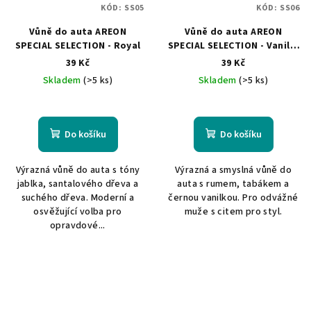
KÓD:
SS05
KÓD:
SS06
Vůně do auta AREON
Vůně do auta AREON
SPECIAL SELECTION - Royal
SPECIAL SELECTION - Vanille
Noire
39 Kč
39 Kč
Skladem
(>5 ks)
Skladem
(>5 ks)
Do košíku
Do košíku
Výrazná vůně do auta s tóny
Výrazná a smyslná vůně do
jablka, santalového dřeva a
auta s rumem, tabákem a
suchého dřeva. Moderní a
černou vanilkou. Pro odvážné
osvěžující volba pro
muže s citem pro styl.
opravdové...