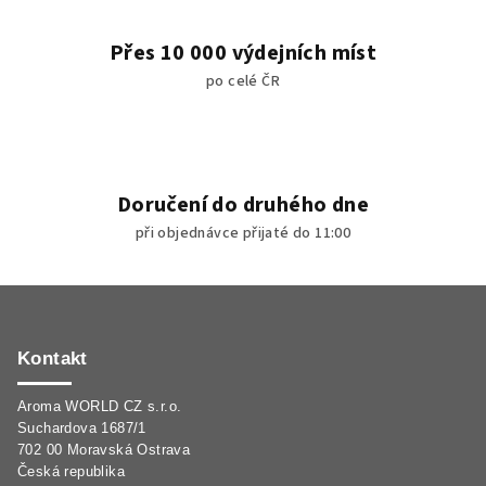
u
Přes 10 000 výdejních míst
po celé ČR
Doručení do druhého dne
při objednávce přijaté do 11:00
Z
á
p
Kontakt
a
Aroma WORLD CZ s.r.o.
t
Suchardova 1687/1
í
702 00 Moravská Ostrava
Česká republika