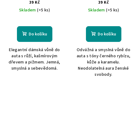
Bella
Provocative
39 Kč
39 Kč
Skladem
(>5 ks)
Skladem
(>5 ks)
Do košíku
Do košíku
Elegantní dámská vůně do
Odvážná a smyslná vůně do
auta s růží, kašmírovým
auta s tóny černého rybízu,
dřevem a pižmem. Jemná,
kůže a karamelu.
smyslná a sebevědomá.
Neodolatelná aura ženské
svobody.