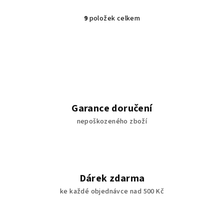
9
položek celkem
O
v
l
á
d
a
c
í
Garance doručení
p
nepoškozeného zboží
r
v
k
y
v
Dárek zdarma
ý
ke každé objednávce nad 500 Kč
p
i
s