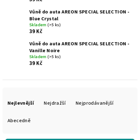
Vůně do auta AREON SPECIAL SELECTION -
Blue Crystal
Skladem
(>5 ks)
39 Kč
Vůně do auta AREON SPECIAL SELECTION -
Vanille Noire
Skladem
(>5 ks)
39 Kč
Ř
a
Nejlevnější
Nejdražší
Nejprodávanější
z
e
Abecedně
n
í