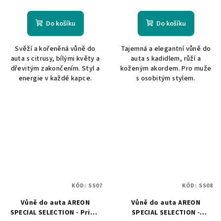
Do košíku
Do košíku
Svěží a kořeněná vůně do
Tajemná a elegantní vůně do
auta s citrusy, bílými květy a
auta s kadidlem, růží a
dřevitým zakončením. Styl a
koženým akordem. Pro muže
energie v každé kapce.
s osobitým stylem.
KÓD:
SS07
KÓD:
SS08
Vůně do auta AREON
Vůně do auta AREON
SPECIAL SELECTION - Prima
SPECIAL SELECTION -