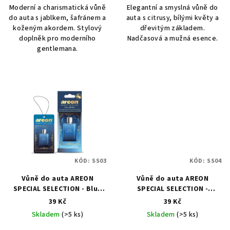
Moderní a charismatická vůně
Elegantní a smyslná vůně do
do auta s jablkem, šafránem a
auta s citrusy, bílými květy a
koženým akordem. Stylový
dřevitým základem.
doplněk pro moderního
Nadčasová a mužná esence.
gentlemana.
KÓD:
SS03
KÓD:
SS04
Vůně do auta AREON
Vůně do auta AREON
SPECIAL SELECTION - Blue
SPECIAL SELECTION -
Crystal
Essence
39 Kč
39 Kč
Skladem
(>5 ks)
Skladem
(>5 ks)