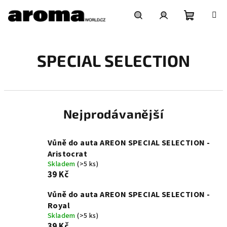
Přejít
na
obsah
Nákupní
Hledat
Přihlášení
SPECIAL SELECTION
košík
Nejprodávanější
Vůně do auta AREON SPECIAL SELECTION -
Aristocrat
Skladem
(>5 ks)
39 Kč
Vůně do auta AREON SPECIAL SELECTION -
Royal
Skladem
(>5 ks)
39 Kč