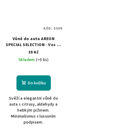
KÓD:
SS09
Vůně do auta AREON
SPECIAL SELECTION - Vos Es
Me
39 Kč
Skladem
(>5 ks)
Do košíku
Svěží a elegantní vůně do
auta s citrusy, aldehydy a
hebkým pižmem.
Minimalismus s luxusním
podpisem.