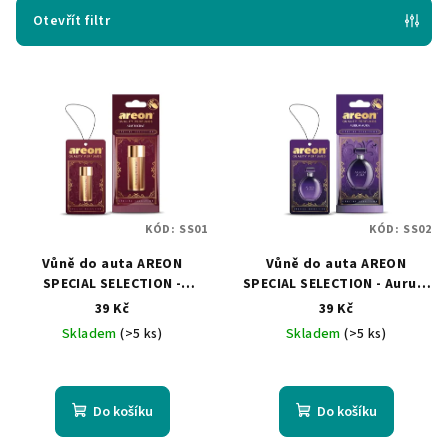
p
Otevřít filtr
r
V
o
ý
d
p
u
i
k
s
t
p
ů
KÓD:
SS01
KÓD:
SS02
r
Vůně do auta AREON
Vůně do auta AREON
o
SPECIAL SELECTION -
SPECIAL SELECTION - Aurum
d
Aristocrat
Aura
39 Kč
39 Kč
u
Skladem
(>5 ks)
Skladem
(>5 ks)
k
t
ů
Do košíku
Do košíku