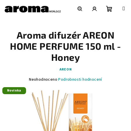
Přejít
na
obsah
Nákupní
Hledat
Přihlášení
Aroma difuzér AREON
košík
HOME PERFUME 150 ml -
Honey
AREON
Průměrné
Neohodnoceno
Podrobnosti hodnocení
hodnocení
Novinka
produktu
je
0,0
z
5
hvězdiček.