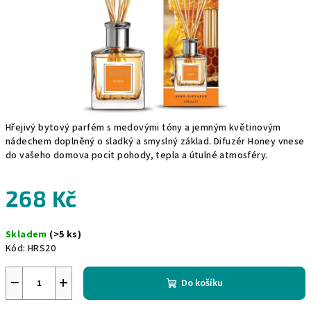
Hřejivý bytový parfém s medovými tóny a jemným květinovým
nádechem doplněný o sladký a smyslný základ. Difuzér Honey vnese
do vašeho domova pocit pohody, tepla a útulné atmosféry.
268 Kč
Měrná
Skladem
(>5 ks)
cena:
Kód:
HRS20
−
+
Do košíku