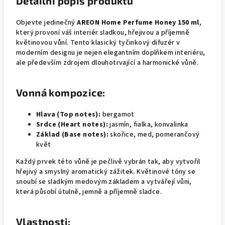
Detailní popis produktu
Objevte jedinečný
AREON Home Perfume Honey 150 ml
,
který provoní váš interiér sladkou, hřejivou a příjemně
květinovou vůní. Tento klasický tyčinkový difuzér v
moderním designu je nejen elegantním doplňkem interiéru,
ale především zdrojem dlouhotrvající a harmonické vůně.
Vonná kompozice:
Hlava (Top notes):
bergamot
Srdce (Heart notes):
jasmín, fialka, konvalinka
Základ (Base notes):
skořice, med, pomerančový
květ
Každý prvek této vůně je pečlivě vybrán tak, aby vytvořil
hřejivý a smyslný aromatický zážitek. Květinové tóny se
snoubí se sladkým medovým základem a vytvářejí vůni,
která působí útulně, jemně a příjemně sladce.
Vlastnosti: