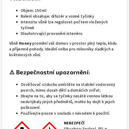
Objem: 150 ml
Balení obsahuje: difuzér a vonné tyčinky
Intenzitu vůně lze regulovat počtem vložených
tyčinek
Dlouhotrvající provonění interiéru
Vůně
Honey
promění váš domov v prostor plný tepla, klidu
a příjemné pohody. Ideální volba pro milovníky sladkých a
květinových vůní.
⚠️ Bezpečnostní upozornění:
Osvěžovač vzduchu umístěte na stabilní vodorovný
povrch, mimo dosah dětí a domácích zvířat.
Dbejte na to, aby se tyčinky nasáté vonnou látkou
nedotýkaly jiných předmětů, mohlo by dojít k jejich
poškození.
Používejte pouze v souladu s návodem k použití.
NEBEZPEČÍ