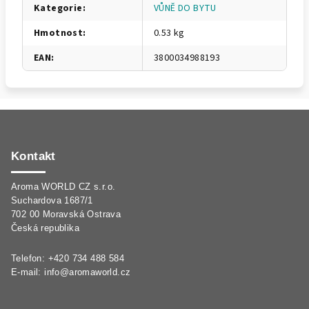
Kategorie
:
VŮNĚ DO BYTU
Hmotnost
:
0.53 kg
EAN
:
3800034988193
Z
á
p
Kontakt
a
Aroma WORLD CZ s.r.o.
t
Suchardova 1687/1
í
702 00 Moravská Ostrava
Česká republika
Telefon: +420 734 488 584
E-mail:
info@aromaworld.cz