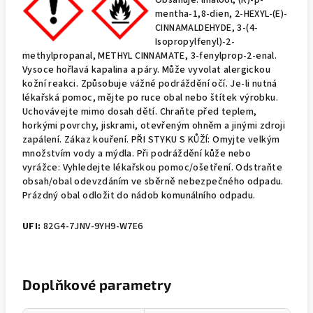
Obsahuje: linalool, (R)-p-
mentha-1,8-dien, 2-HEXYL-(E)-
CINNAMALDEHYDE, 3-(4-
Isopropylfenyl)-2-
methylpropanal, METHYL CINNAMATE, 3-fenylprop-2-enal.
Vysoce hořlavá kapalina a páry. Může vyvolat alergickou
kožní reakci. Způsobuje vážné podráždění očí. Je-li nutná
lékařská pomoc, mějte po ruce obal nebo štítek výrobku.
Uchovávejte mimo dosah dětí. Chraňte před teplem,
horkými povrchy, jiskrami, otevřeným ohněm a jinými zdroji
zapálení. Zákaz kouření. PŘI STYKU S KŮŽÍ: Omyjte velkým
množstvím vody a mýdla. Při podráždění kůže nebo
vyrážce: Vyhledejte lékařskou pomoc/ošetření. Odstraňte
obsah/obal odevzdáním ve sběrně nebezpečného odpadu.
Prázdný obal odložit do nádob komunálního odpadu.
UFI:
82G4-7JNV-9YH9-W7E6
Doplňkové parametry