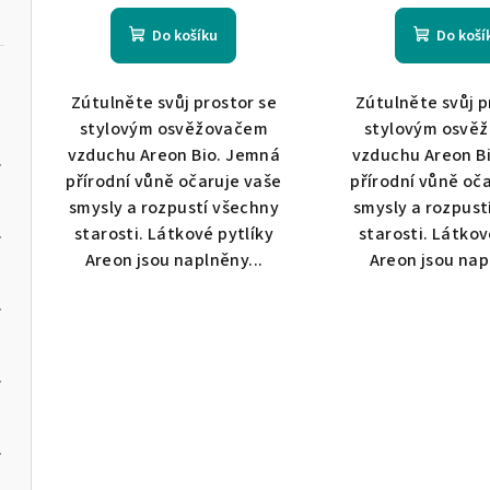
t
k
Do košíku
Do koší
ů
t
Zútulněte svůj prostor se
Zútulněte svůj p
ů
stylovým osvěžovačem
stylovým osvě
vzduchu Areon Bio. Jemná
vzduchu Areon B
Neroli
přírodní vůně očaruje vaše
přírodní vůně oč
smysly a rozpustí všechny
smysly a rozpust
anthus
starosti. Látkové pytlíky
starosti. Látkov
Areon jsou naplněny...
Areon jsou nap
a Black
 Valley
la Mia