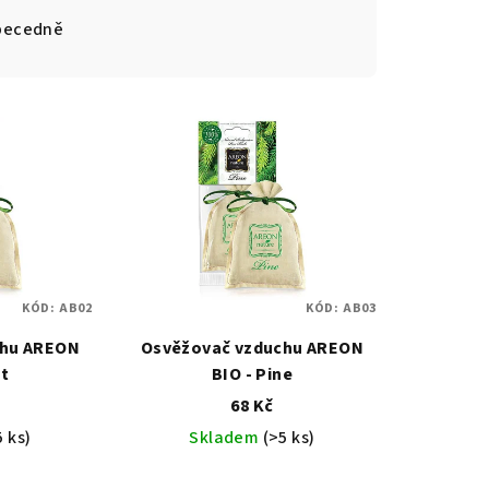
becedně
KÓD:
AB02
KÓD:
AB03
chu AREON
Osvěžovač vzduchu AREON
nt
BIO - Pine
68 Kč
5 ks)
Skladem
(>5 ks)