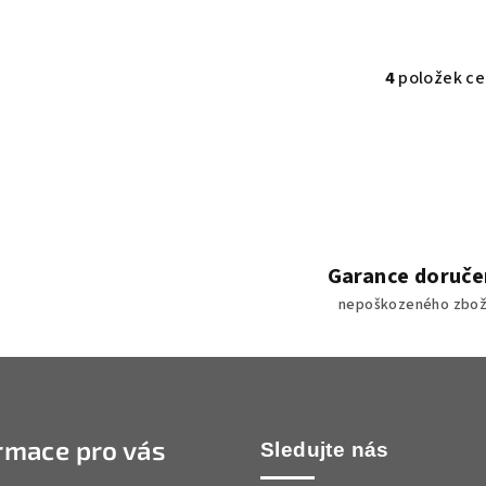
4
položek c
O
v
l
á
d
a
c
Garance doruče
í
nepoškozeného zbož
p
r
v
k
rmace pro vás
Sledujte nás
y