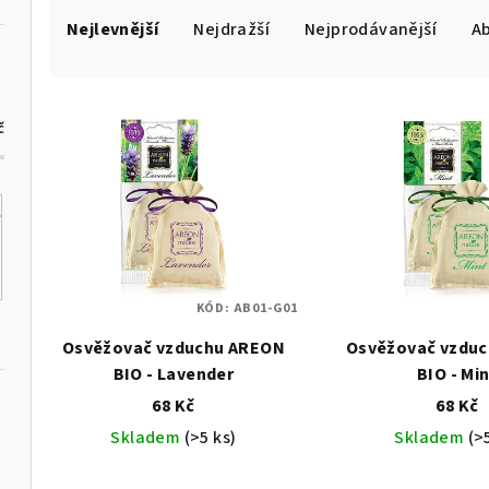
Ř
Nejlevnější
Nejdražší
Nejprodávanější
A
a
z
V
e
č
ý
n
p
í
i
p
s
r
KÓD:
AB01-G01
p
o
Osvěžovač vzduchu AREON
Osvěžovač vzdu
r
d
BIO - Lavender
BIO - Mi
o
68 Kč
68 Kč
u
Skladem
(>5 ks)
Skladem
(>
d
k
u