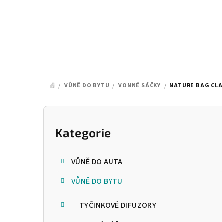
Přejít
na
obsah
/
VŮNĚ DO BYTU
/
VONNÉ SÁČKY
/
NATURE BAG CLA
DOMŮ
P
o
Kategorie
Přeskočit
kategorie
s
VŮNĚ DO AUTA
t
VŮNĚ DO BYTU
r
a
TYČINKOVÉ DIFUZORY