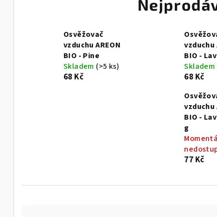
Nejprodáv
Osvěžovač
Osvěžov
vzduchu AREON
vzduchu
BIO - Pine
BIO - La
Skladem
(>5 ks)
Skladem
68 Kč
68 Kč
Osvěžov
vzduchu
BIO - La
g
Momentá
nedostu
77 Kč