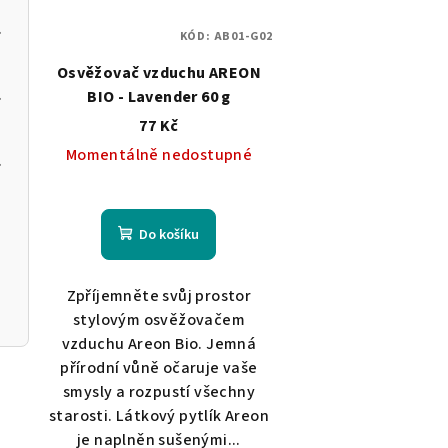
 Garden
KÓD:
AB01-G02
Osvěžovač vzduchu AREON
l Spa
BIO - Lavender 60 g
77 Kč
Momentálně nedostupné
asmine
Do košíku
Zpříjemněte svůj prostor
stylovým osvěžovačem
vzduchu Areon Bio. Jemná
přírodní vůně očaruje vaše
smysly a rozpustí všechny
starosti. Látkový pytlík Areon
je naplněn sušenými...