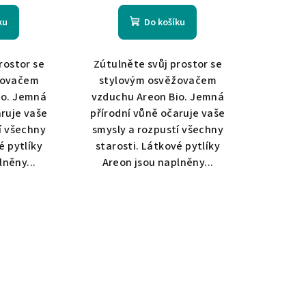
ku
Do košíku
rostor se
Zútulněte svůj prostor se
žovačem
stylovým osvěžovačem
io. Jemná
vzduchu Areon Bio. Jemná
aruje vaše
přírodní vůně očaruje vaše
í všechny
smysly a rozpustí všechny
é pytlíky
starosti. Látkové pytlíky
lněny...
Areon jsou naplněny...