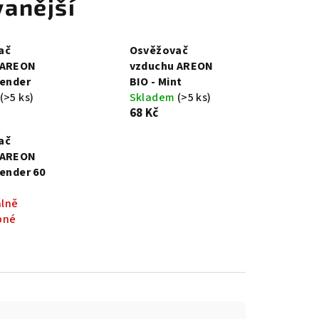
anější
ač
Osvěžovač
 AREON
vzduchu AREON
vender
BIO - Mint
(>5 ks)
Skladem
(>5 ks)
68 Kč
ač
 AREON
vender 60
lně
pné