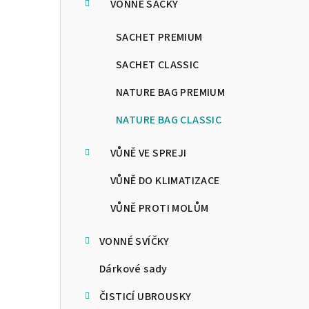
n
VONNÉ SÁČKY
n
SACHET PREMIUM
í
SACHET CLASSIC
p
NATURE BAG PREMIUM
a
NATURE BAG CLASSIC
n
VŮNĚ VE SPREJI
e
VŮNĚ DO KLIMATIZACE
l
VŮNĚ PROTI MOLŮM
VONNÉ SVÍČKY
Dárkové sady
ČISTICÍ UBROUSKY