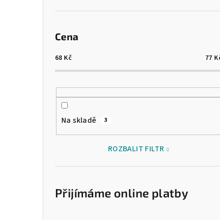
Cena
68
Kč
77
K
Na skladě
3
ROZBALIT FILTR
Přijímáme online platby