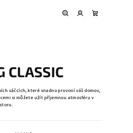
Hledat
Přihlášení
Nákupní
košík
 CLASSIC
ních sáčcích, které snadno provoní váš domov,
ncemi si můžete užít příjemnou atmosféru v
storu.