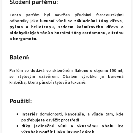
Složení parfému:
Tento parfém byl navržen předními francouzskými
odborníky jako
luxusní vůně se základními tóny dřeva,
pyžma a heliotropu, srdcem kašmírového dřeva a
aldehydických tónů s horními tóny cardamonu, citrónu
a bergamotu.
Balení:
Parfém se dodává ve skleněném flakonu o objemu 150 ml,
se stylovým uzávěrem. Obalem výrobku je barevná
krabička, která působí stylově a luxusně.
Použití:
interiér
domácnosti, kanceláře, a všude tam, kde
potřebujete osvěžit prostředí
díky jedinečné vůni a vkusnému obalu lze
výrobek použít i jako luxusní dárek