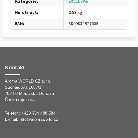
Kategorie
:
EXCLUSIVE
Hmotnost
:
0.53 kg
EAN
:
3800034977609
Z
á
p
Kontakt
a
Aroma WORLD CZ s.r.o.
t
Suchardova 1687/1
í
702 00 Moravská Ostrava
Česká republika
Telefon: +420 734 488 584
E-mail:
info@aromaworld.cz