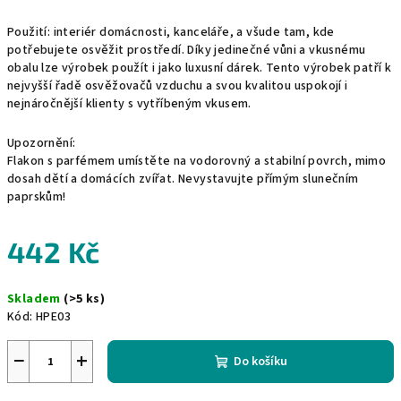
Použití: interiér domácnosti, kanceláře, a všude tam, kde
potřebujete osvěžit prostředí. Díky jedinečné vůni a vkusnému
obalu lze výrobek použít i jako luxusní dárek. Tento výrobek patří k
nejvyšší řadě osvěžovačů vzduchu a svou kvalitou uspokojí i
nejnáročnější klienty s vytříbeným vkusem.
Upozornění:
Flakon s parfémem umístěte na vodorovný a stabilní povrch, mimo
dosah dětí a domácích zvířat. Nevystavujte přímým slunečním
paprskům!
442 Kč
Měrná
Skladem
(>5 ks)
cena:
Kód:
HPE03
−
+
Do košíku