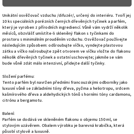
Unikátní osvěžovač vzduchu /difuzér/, určený do interiéru. Tvoří jej
10 ks speciálních porézních černých dřevěných tyčinek a parfém,
který je vyroben z přírodních ingrediencí. Vůně vám vydrží několik
měsíců, obzvlášť umístíte-li skleněný flakon s tyčinkami do
prostoru s minimálním prouděním vzduchu. Osvěžovač používejte
následujícím způsobem: odšroubujte víčko, vyndejte plastovou
zátku a víčko našroubujte zpět otvorem ve víčku vložte do flakonu
několik dřevěných tyčinek a ostatní uschovejte; jakmile se vám
bude vůně zdát málo intenzivní, přidejte další tyčinky.
Složení parfému:
Tento parfém byl navržen předními francouzskými odborníky jako
luxusní vůně se základními tóny dřeva, pyžma a heliotropu, srdcem
kašmírového dřeva a aldehydických tónů s horními tóny cardamonu,
citrónu a bergamotu.
Balení:
Parfém se dodává ve skleněném flakonu o objemu 150 ml, se
stylovým uzávěrem. Obalem výrobku je barevná krabička, která
působí stylově a luxusně.