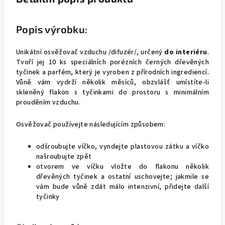
Popis výrobku:
Unikátní osvěžovač vzduchu /difuzér/, určený
do interiéru
.
Tvoří jej 10 ks speciálních porézních černých dřevěných
tyčinek a parfém, který je vyroben z přírodních ingrediencí.
Vůně vám vydrží několik měsíců, obzvlášť umístíte-li
skleněný flakon s tyčinkami do prostoru s minimálním
prouděním vzduchu.
Osvěžovač používejte následujícím způsobem:
odšroubujte víčko, vyndejte plastovou zátku a víčko
našroubujte zpět
otvorem ve víčku vložte do flakonu několik
dřevěných tyčinek a ostatní uschovejte; jakmile se
vám bude vůně zdát málo intenzivní, přidejte další
tyčinky