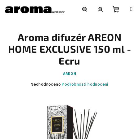
Přejít
na
obsah
Nákupní
Hledat
Přihlášení
Aroma difuzér AREON
košík
HOME EXCLUSIVE 150 ml -
Ecru
AREON
Průměrné
Neohodnoceno
Podrobnosti hodnocení
hodnocení
produktu
je
0,0
z
5
hvězdiček.