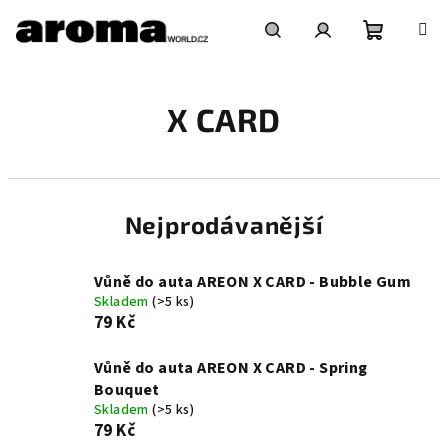
Přejít
na
obsah
Nákupní
Hledat
Přihlášení
X CARD
košík
Nejprodávanější
Vůně do auta AREON X CARD - Bubble Gum
Skladem
(>5 ks)
79 Kč
Vůně do auta AREON X CARD - Spring
Bouquet
Skladem
(>5 ks)
79 Kč