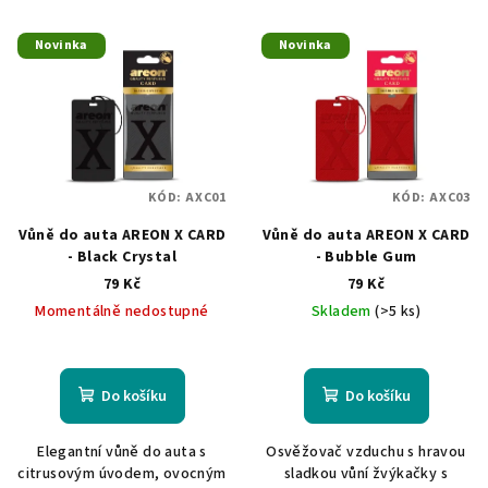
r
V
o
Novinka
Novinka
ý
d
p
u
i
k
s
t
p
ů
KÓD:
AXC01
KÓD:
AXC03
r
Vůně do auta AREON X CARD
Vůně do auta AREON X CARD
o
- Black Crystal
- Bubble Gum
d
79 Kč
79 Kč
u
Momentálně nedostupné
Skladem
(>5 ks)
k
t
ů
Do košíku
Do košíku
Elegantní vůně do auta s
Osvěžovač vzduchu s hravou
citrusovým úvodem, ovocným
sladkou vůní žvýkačky s