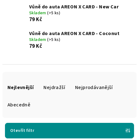
Vůně do auta AREON X CARD - New Car
Skladem
(>5 ks)
79 Kč
Vůně do auta AREON X CARD - Coconut
Skladem
(>5 ks)
79 Kč
Ř
a
Nejlevnější
Nejdražší
Nejprodávanější
z
e
Abecedně
n
í
p
Otevřít filtr