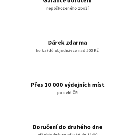
Garance doručení
p
nepoškozeného zboží
r
v
k
y
v
Dárek zdarma
ý
ke každé objednávce nad 500 Kč
p
i
s
u
Přes 10 000 výdejních míst
po celé ČR
Doručení do druhého dne
při objednávce přijaté do 11:00