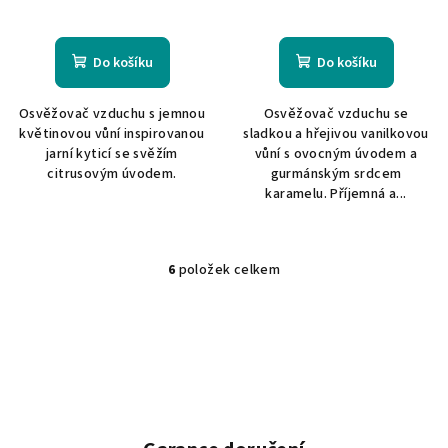
Do košíku
Do košíku
Osvěžovač vzduchu s jemnou
Osvěžovač vzduchu se
květinovou vůní inspirovanou
sladkou a hřejivou vanilkovou
jarní kyticí se svěžím
vůní s ovocným úvodem a
citrusovým úvodem.
gurmánským srdcem
karamelu. Příjemná a...
6
položek celkem
O
v
l
á
d
a
c
í