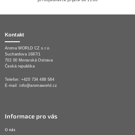
Z
á
p
Kontakt
a
Aroma WORLD CZ s.r.o.
t
Suchardova 1687/1
í
702 00 Moravská Ostrava
Česká republika
Telefon: +420 734 488 584
E-mail:
info@aromaworld.cz
Informace pro vás
O nás