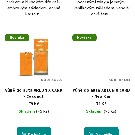
srdcem a hlubokým dřevitě-
ovocnými tóny a jemným
ambrovým základem. Vonná
vanilkovým základem. Veselé
karta z...
osvěžení...
Novinka
Novinka
KÓD:
AXC05
KÓD:
AXC04
Vůně do auta AREON X CARD
Vůně do auta AREON X CARD
- Coconut
- New Car
79 Kč
79 Kč
Skladem
(>5 ks)
Skladem
(>5 ks)
Do košíku
Do košíku