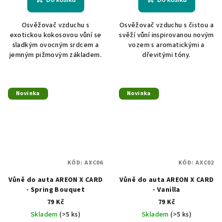
Osvěžovač vzduchu s
Osvěžovač vzduchu s čistou a
exotickou kokosovou vůní se
svěží vůní inspirovanou novým
sladkým ovocným srdcem a
vozem s aromatickými a
jemným pižmovým základem.
dřevitými tóny.
Novinka
Novinka
KÓD:
AXC06
KÓD:
AXC02
Vůně do auta AREON X CARD
Vůně do auta AREON X CARD
- Spring Bouquet
- Vanilla
79 Kč
79 Kč
Skladem
(>5 ks)
Skladem
(>5 ks)