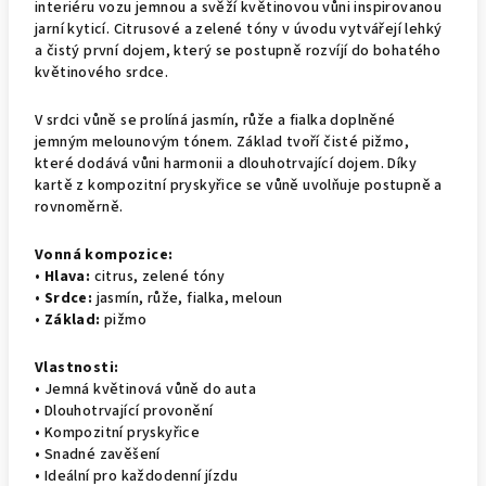
interiéru vozu jemnou a svěží květinovou vůni inspirovanou
jarní kyticí. Citrusové a zelené tóny v úvodu vytvářejí lehký
a čistý první dojem, který se postupně rozvíjí do bohatého
květinového srdce.
V srdci vůně se prolíná jasmín, růže a fialka doplněné
jemným melounovým tónem. Základ tvoří čisté pižmo,
které dodává vůni harmonii a dlouhotrvající dojem. Díky
kartě z kompozitní pryskyřice se vůně uvolňuje postupně a
rovnoměrně.
Vonná kompozice:
•
Hlava:
citrus, zelené tóny
•
Srdce:
jasmín, růže, fialka, meloun
•
Základ:
pižmo
Vlastnosti:
• Jemná květinová vůně do auta
• Dlouhotrvající provonění
• Kompozitní pryskyřice
• Snadné zavěšení
• Ideální pro každodenní jízdu