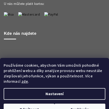
U nás můžete platit kartou:
Kde nás najdete
Používáme cookies, abychom Vám umožnili pohodlné
prohlížení webu a díky analýze provozu webu neustále
zlepšovali jeho funkce, výkon a použitelnost. Více
informací
zde
.
Nastavení
Copyright 2026
Aroma WORLD CZ s.r.o.
. Všechna práva
vyhrazena.