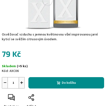
Osvěžovač vzduchu s jemnou květinovou vůní inspirovanou jarní
kyticí se svěžím citrusovým úvodem.
79 Kč
Měrná
Skladem
(>5 ks)
cena:
Kód:
AXC06
−
+
Do košíku