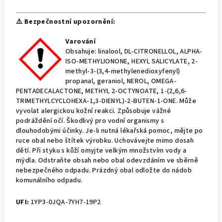
⚠️ Bezpečnostní upozornění:
Varování
Obsahuje: linalool, DL-CITRONELLOL, ALPHA-
ISO-METHYLIONONE, HEXYL SALICYLATE, 2-
methyl-3-(3,4-methylenedioxyfenyl)
propanal, geraniol, NEROL, OMEGA-
PENTADECALACTONE, METHYL 2-OCTYNOATE, 1-(2,6,6-
TRIMETHYLCYCLOHEXA-1,3-DIENYL)-2-BUTEN-1-ONE. Může
vyvolat alergickou kožní reakci. Způsobuje vážné
podráždění očí. Škodlivý pro vodní organismy s
dlouhodobými účinky. Je-li nutná lékařská pomoc, mějte po
ruce obal nebo štítek výrobku. Uchovávejte mimo dosah
dětí. Při styku s kůží omyjte velkým množstvím vody a
mýdla. Odstraňte obsah nebo obal odevzdáním ve sběrně
nebezpečného odpadu. Prázdný obal odložte do nádob
komunálního odpadu.
UFI:
1YP3-0JQA-7YH7-19P2