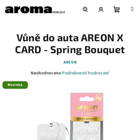
Přejít
na
obsah
Nákupní
Hledat
Přihlášení
Vůně do auta AREON X
košík
CARD - Spring Bouquet
AREON
Průměrné
Neohodnoceno
Podrobnosti hodnocení
hodnocení
Novinka
produktu
je
0,0
z
5
hvězdiček.