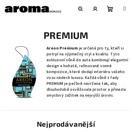
Přejít
na
obsah
Nákupní
Hledat
Přihlášení
PREMIUM
košík
Areon Premium
je určená pro ty, kteří si
potrpí na výjimečný styl a kvalitu. Tyto
exkluzivní vůně do auta kombinují elegantní
design a bohaté, rafinované vonné
kompozice, které dodají interiéru vašeho
vozu nádech luxusu. Každá vůně z řady
PREMIUM je pečlivě navržena tak, aby
dlouhodobě osvěžovala prostor a přinesla
smyslový zážitek na nejvyšší úrovni.
Nejprodávanější