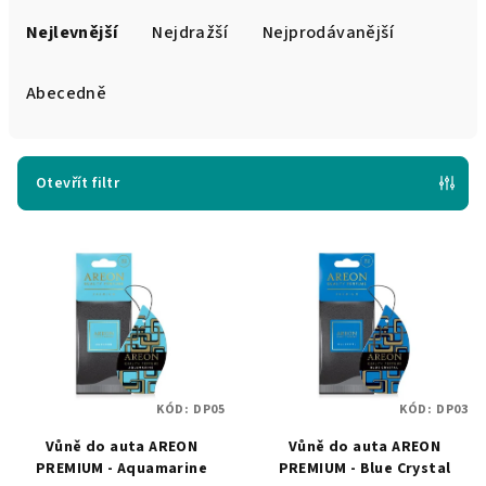
Ř
a
Nejlevnější
Nejdražší
Nejprodávanější
z
e
Abecedně
n
í
p
Otevřít filtr
r
V
o
ý
d
p
u
i
k
s
t
p
ů
KÓD:
DP05
KÓD:
DP03
r
Vůně do auta AREON
Vůně do auta AREON
o
PREMIUM - Aquamarine
PREMIUM - Blue Crystal
d