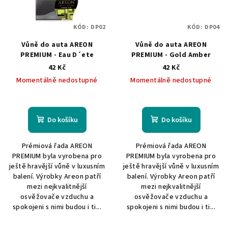
KÓD:
DP02
KÓD:
DP04
Vůně do auta AREON
Vůně do auta AREON
PREMIUM - Eau D´ete
PREMIUM - Gold Amber
42 Kč
42 Kč
Momentálně nedostupné
Momentálně nedostupné
Do košíku
Do košíku
Prémiová řada AREON
Prémiová řada AREON
PREMIUM byla vyrobena pro
PREMIUM byla vyrobena pro
ještě hravější vůně v luxusním
ještě hravější vůně v luxusním
balení. Výrobky Areon patří
balení. Výrobky Areon patří
mezi nejkvalitnější
mezi nejkvalitnější
osvěžovače vzduchu a
osvěžovače vzduchu a
spokojeni s nimi budou i ti...
spokojeni s nimi budou i ti...