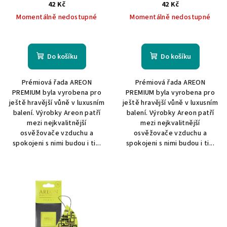
42 Kč
42 Kč
u
Momentálně nedostupné
Momentálně nedostupné
k
t
ů
Do košíku
Do košíku
Prémiová řada AREON
Prémiová řada AREON
PREMIUM byla vyrobena pro
PREMIUM byla vyrobena pro
ještě hravější vůně v luxusním
ještě hravější vůně v luxusním
balení. Výrobky Areon patří
balení. Výrobky Areon patří
mezi nejkvalitnější
mezi nejkvalitnější
osvěžovače vzduchu a
osvěžovače vzduchu a
spokojeni s nimi budou i ti...
spokojeni s nimi budou i ti...