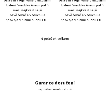
ještě hravější vůně v luxusním
ještě hravější vůně v luxusním
balení. Výrobky Areon patří
balení. Výrobky Areon patří
mezi nejkvalitnější
mezi nejkvalitnější
osvěžovače vzduchu a
osvěžovače vzduchu a
spokojeni s nimi budou i ti...
spokojeni s nimi budou i ti...
6
položek celkem
O
v
l
á
d
a
c
í
Garance doručení
p
nepoškozeného zboží
r
v
k
y