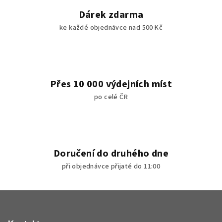
v
Dárek zdarma
ý
ke každé objednávce nad 500 Kč
p
i
s
u
Přes 10 000 výdejních míst
po celé ČR
Doručení do druhého dne
při objednávce přijaté do 11:00
Z
á