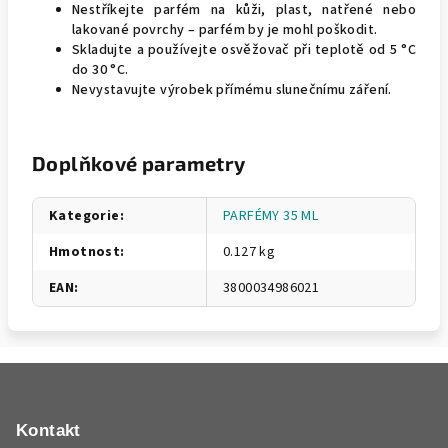
Nestříkejte parfém na kůži, plast, natřené nebo
lakované povrchy – parfém by je mohl poškodit.
Skladujte a používejte osvěžovač při teplotě od 5 °C
do 30 °C.
Nevystavujte výrobek přímému slunečnímu záření.
Doplňkové parametry
Kategorie
:
PARFÉMY 35 ML
Hmotnost
:
0.127 kg
EAN
:
3800034986021
Z
á
p
Kontakt