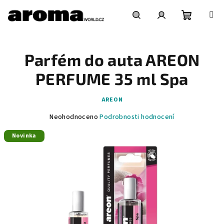
Přejít
na
obsah
Nákupní
Hledat
Přihlášení
Parfém do auta AREON
košík
PERFUME 35 ml Spa
AREON
Průměrné
Neohodnoceno
Podrobnosti hodnocení
hodnocení
Novinka
produktu
je
0,0
z
5
hvězdiček.