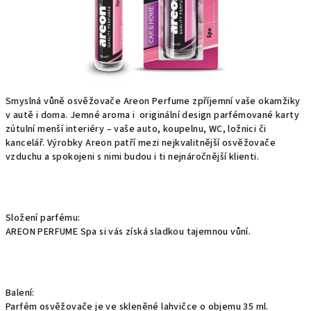
Smyslná vůně osvěžovače Areon Perfume zpříjemní vaše okamžiky
v autě i doma. Jemné aroma i originální design parfémované karty
zútulní menší interiéry – vaše auto, koupelnu, WC, ložnici či
kancelář. Výrobky Areon patří mezi nejkvalitnější osvěžovače
vzduchu a spokojeni s nimi budou i ti nejnáročnější klienti.
Složení parfému:
AREON PERFUME Spa si vás získá sladkou tajemnou vůní.
Balení:
Parfém osvěžovače je ve skleněné lahvičce o objemu 35 ml.