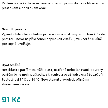
Parfémovaná karta osvěžovače z papíru je umístěna i s lahvičkou v
plastovém a papírovém obalu.
Návod k použití:
Vyjměte lahvičku z obalu a pro osvěžení nastříkejte parfém 2-3x do
prostoru nebo na přiloženou papírovou visačku, ze které se vůně
postupně uvolňuje.
Upozornění:
Nestříkejte parfém na kůži, plast, natřené nebo lakované povrchy –
parfém by je mohl poškodit. Skladujte a používejte osvěžovač při
teplotě od 5 °C do 30 °C. Nevystavujte výrobek přímému
slunečnímu záření.
91 Kč
Měrná