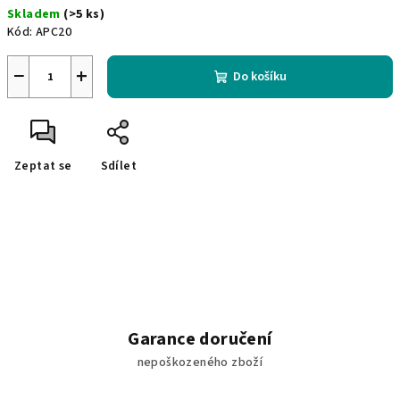
Skladem
(>5 ks)
cena:
Kód:
APC20
−
+
Do košíku
Zeptat se
Sdílet
Garance doručení
nepoškozeného zboží