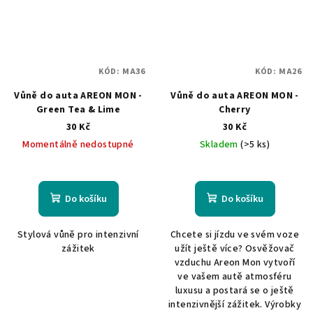
KÓD:
MA36
KÓD:
MA26
Vůně do auta AREON MON -
Vůně do auta AREON MON -
Green Tea & Lime
Cherry
30 Kč
30 Kč
Momentálně nedostupné
Skladem
(>5 ks)
Do košíku
Do košíku
Stylová vůně pro intenzivní
Chcete si jízdu ve svém voze
zážitek
užít ještě více? Osvěžovač
vzduchu Areon Mon vytvoří
ve vašem autě atmosféru
luxusu a postará se o ještě
intenzivnější zážitek. Výrobky