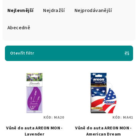
Ř
a
Nejlevnější
Nejdražší
Nejprodávanější
z
e
Abecedně
n
í
p
Otevřít filtr
r
V
o
ý
d
p
u
i
k
s
t
p
ů
KÓD:
MA20
KÓD:
MA41
r
Vůně do auta AREON MON -
Vůně do auta AREON MON -
o
Lavender
American Dream