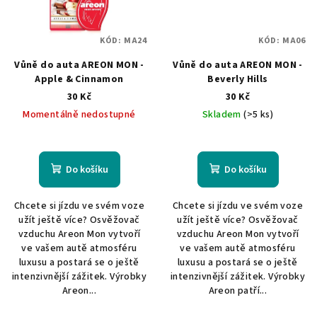
KÓD:
MA24
KÓD:
MA06
Vůně do auta AREON MON -
Vůně do auta AREON MON -
Apple & Cinnamon
Beverly Hills
30 Kč
30 Kč
Momentálně nedostupné
Skladem
(>5 ks)
Do košíku
Do košíku
Chcete si jízdu ve svém voze
Chcete si jízdu ve svém voze
užít ještě více? Osvěžovač
užít ještě více? Osvěžovač
vzduchu Areon Mon vytvoří
vzduchu Areon Mon vytvoří
ve vašem autě atmosféru
ve vašem autě atmosféru
luxusu a postará se o ještě
luxusu a postará se o ještě
intenzivnější zážitek. Výrobky
intenzivnější zážitek. Výrobky
Areon...
Areon patří...