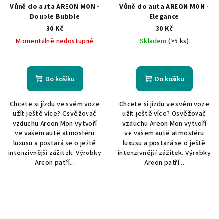
Vůně do auta AREON MON -
Vůně do auta AREON MON -
Double Bubble
Elegance
30 Kč
30 Kč
Momentálně nedostupné
Skladem
(>5 ks)
Do košíku
Do košíku
Chcete si jízdu ve svém voze
Chcete si jízdu ve svém voze
užít ještě více? Osvěžovač
užít ještě více? Osvěžovač
vzduchu Areon Mon vytvoří
vzduchu Areon Mon vytvoří
ve vašem autě atmosféru
ve vašem autě atmosféru
luxusu a postará se o ještě
luxusu a postará se o ještě
intenzivnější zážitek. Výrobky
intenzivnější zážitek. Výrobky
Areon patří...
Areon patří...