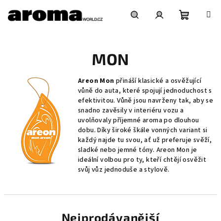
Přejít
na
obsah
Nákupní
Hledat
Přihlášení
MON
košík
Areon Mon
přináší klasické a osvěžující
vůně do auta, které spojují jednoduchost s
efektivitou. Vůně jsou navrženy tak, aby se
snadno zavěsily v interiéru vozu a
uvolňovaly příjemné aroma po dlouhou
dobu. Díky široké škále vonných variant si
každý najde tu svou, ať už preferuje svěží,
sladké nebo jemné tóny. Areon Mon je
ideální volbou pro ty, kteří chtějí osvěžit
svůj vůz jednoduše a stylově.
Nejprodávanější