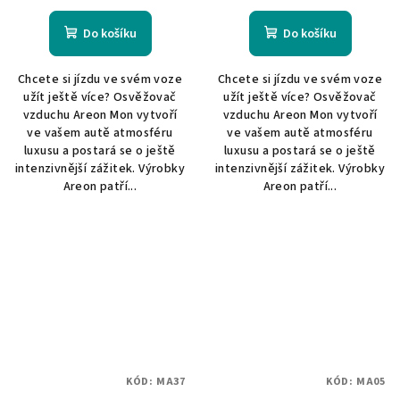
Do košíku
Do košíku
Chcete si jízdu ve svém voze
Chcete si jízdu ve svém voze
užít ještě více? Osvěžovač
užít ještě více? Osvěžovač
vzduchu Areon Mon vytvoří
vzduchu Areon Mon vytvoří
ve vašem autě atmosféru
ve vašem autě atmosféru
luxusu a postará se o ještě
luxusu a postará se o ještě
intenzivnější zážitek. Výrobky
intenzivnější zážitek. Výrobky
Areon patří...
Areon patří...
KÓD:
MA37
KÓD:
MA05