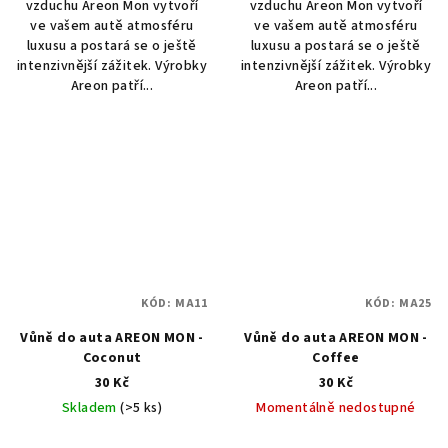
vzduchu Areon Mon vytvoří
vzduchu Areon Mon vytvoří
ve vašem autě atmosféru
ve vašem autě atmosféru
luxusu a postará se o ještě
luxusu a postará se o ještě
intenzivnější zážitek. Výrobky
intenzivnější zážitek. Výrobky
Areon patří...
Areon patří...
KÓD:
MA11
KÓD:
MA25
Vůně do auta AREON MON -
Vůně do auta AREON MON -
Coconut
Coffee
30 Kč
30 Kč
Skladem
(>5 ks)
Momentálně nedostupné