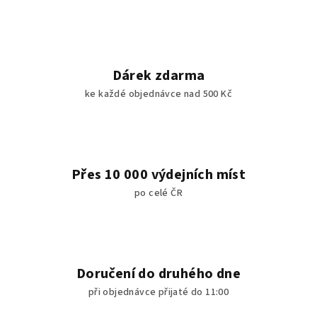
v
ý
p
i
Dárek zdarma
s
ke každé objednávce nad 500 Kč
u
Přes 10 000 výdejních míst
po celé ČR
Doručení do druhého dne
při objednávce přijaté do 11:00