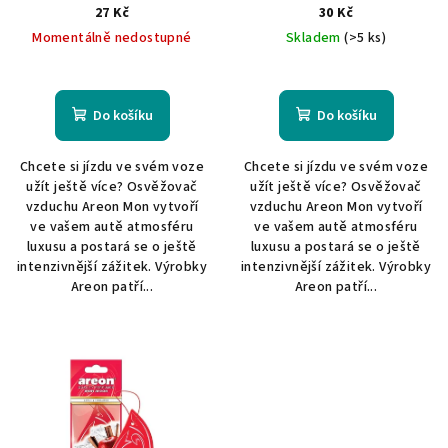
d
27 Kč
30 Kč
u
Momentálně nedostupné
Skladem
(>5 ks)
k
t
ů
Do košíku
Do košíku
Chcete si jízdu ve svém voze
Chcete si jízdu ve svém voze
užít ještě více? Osvěžovač
užít ještě více? Osvěžovač
vzduchu Areon Mon vytvoří
vzduchu Areon Mon vytvoří
ve vašem autě atmosféru
ve vašem autě atmosféru
luxusu a postará se o ještě
luxusu a postará se o ještě
intenzivnější zážitek. Výrobky
intenzivnější zážitek. Výrobky
Areon patří...
Areon patří...