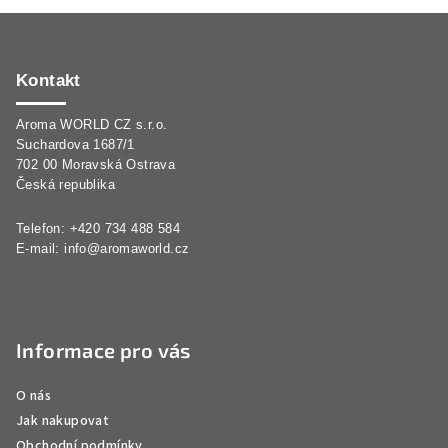
Z
á
p
Kontakt
a
Aroma WORLD CZ s.r.o.
t
Suchardova 1687/1
í
702 00 Moravská Ostrava
Česká republika
Telefon: +420 734 488 584
E-mail:
info@aromaworld.cz
Informace pro vás
O nás
Jak nakupovat
Obchodní podmínky