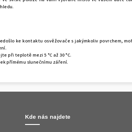
ýhledu.
nedošlo ke kontaktu osvěžovače s jakýmkoliv povrchem, mo
ení.
te při teplotě mezi 5 °C až 30 °C.
ek přímému slunečnímu záření.
Kde nás najdete