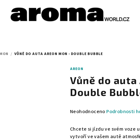
MON
/
VŮNĚ DO AUTA AREON MON - DOUBLE BUBBLE
AREON
Vůně do auta
Double Bubbl
Průměrné
Neohodnoceno
Podrobnosti h
hodnocení
produktu
Chcete si jízdu ve svém voze 
je
vytvoří ve vašem autě atmosfér