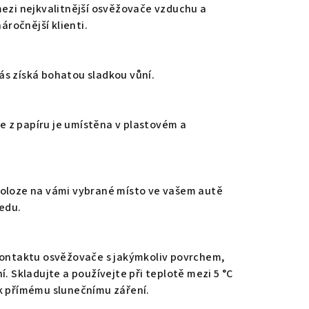
mezi nejkvalitnější osvěžovače vzduchu a
náročnější klienti.
ás získá bohatou sladkou vůní.
 z papíru je umístěna v plastovém a
poloze na vámi vybrané místo ve vašem autě
ledu.
 kontaktu osvěžovače s jakýmkoliv povrchem,
í. Skladujte a používejte při teplotě mezi 5 °C
ek přímému slunečnímu záření.