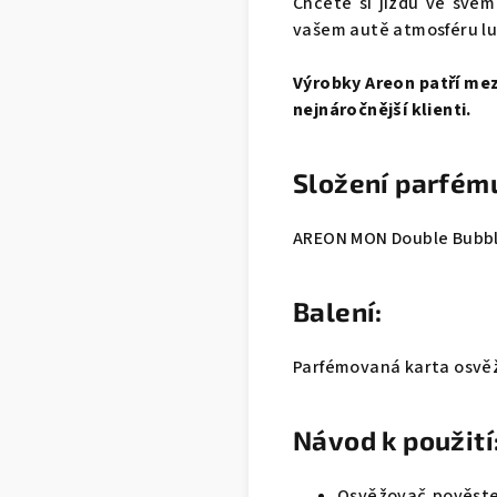
Chcete si jízdu ve své
vašem autě atmosféru lux
Výrobky Areon patří mezi
nejnáročnější klienti.
Složení parfém
AREON MON Double Bubble
Balení:
Parfémovaná karta osvěž
Návod k použití
Osvěžovač pověste