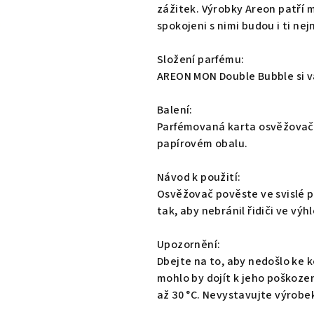
0,0
zážitek. Výrobky Areon patří 
z
spokojeni s nimi budou i ti nej
5
hvězdiček.
Složení parfému:
AREON MON Double Bubble si v
Balení:
Parfémovaná karta osvěžovače
papírovém obalu.
Návod k použití:
Osvěžovač pověste ve svislé 
tak, aby nebránil řidiči ve výh
Upozornění:
Dbejte na to, aby nedošlo ke
mohlo by dojít k jeho poškozen
až 30 °C. Nevystavujte výrob