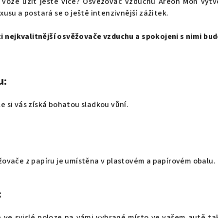
m voze užít ještě více? Osvěžovač vzduchu Areon Mon vytv
usu a postará se o ještě intenzivnější zážitek.
 nejkvalitnější osvěžovače vzduchu a spokojeni s nimi budo
u:
 si vás získá bohatou sladkou vůní.
ovače z papíru je umístěna v plastovém a papírovém obalu.
:
 ve svislé poloze na vámi vybrané místo ve vašem autě ta