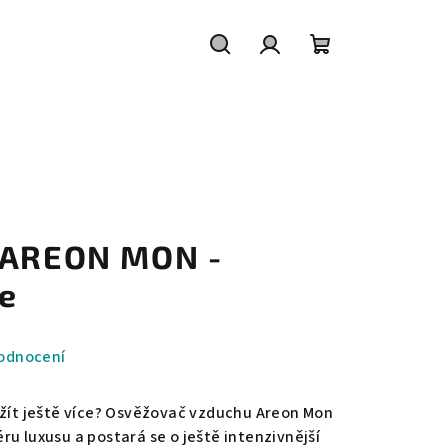
Hledat
Přihlášení
Nákupní
košík
 AREON MON -
e
odnocení
užít ještě více? Osvěžovač vzduchu Areon Mon
u luxusu a postará se o ještě intenzivnější