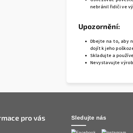
nebránil řidiči ve v
Upozornění:
Dbejte na to, aby 
dojít k jeho poškoz
Skladujte a používej
Nevystavujte výrob
rmace pro vás
Sledujte nás