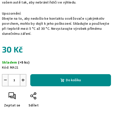
vašem autě tak, aby nebránil řidiči ve výhledu.
Upozornění:
Dbejte na to, aby nedošlo ke kontaktu osvěžovače s jakýmkoliv
povrchem, mohlo by dojít k jeho poškození. Skladujte a používejte
při teplotě mezi 5 °C až 30 °C. Nevystavujte výrobek přímému
slunečnímu záření.
30 Kč
Měrná
Skladem
(>5 ks)
cena:
Kód:
MA21
−
+
Do košíku
Zeptat se
Sdílet