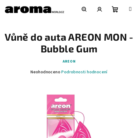
Přejít
na
obsah
Nákupní
Hledat
Přihlášení
Vůně do auta AREON MON -
košík
Bubble Gum
AREON
Průměrné
Neohodnoceno
Podrobnosti hodnocení
hodnocení
produktu
je
0,0
z
5
hvězdiček.