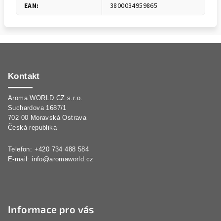
EAN
:
3800034959865
Z
á
p
Kontakt
a
Aroma WORLD CZ s.r.o.
t
Suchardova 1687/1
í
702 00 Moravská Ostrava
Česká republika
Telefon: +420 734 488 584
E-mail:
info@aromaworld.cz
Informace pro vás