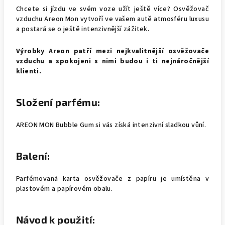
Chcete si jízdu ve svém voze užít ještě více? Osvěžovač
vzduchu Areon Mon vytvoří ve vašem autě atmosféru luxusu
a postará se o ještě intenzivnější zážitek.
Výrobky Areon patří mezi nejkvalitnější osvěžovače
vzduchu a spokojeni s nimi budou i ti nejnáročnější
klienti.
Složení parfému:
AREON MON Bubble Gum si vás získá intenzivní sladkou vůní.
Balení:
Parfémovaná karta osvěžovače z papíru je umístěna v
plastovém a papírovém obalu.
Návod k použití: