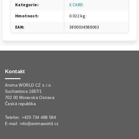
Kategorie
:
X CARD
Hmotnost
:
0.022 kg
EAN
:
3800034988063
Z
á
p
Kontakt
a
Aroma WORLD CZ s.r.o.
t
Suchardova 1687/1
í
702 00 Moravská Ostrava
Česká republika
Telefon: +420 734 488 584
E-mail:
info@aromaworld.cz