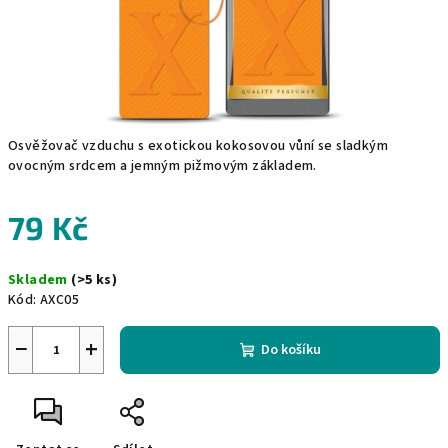
Osvěžovač vzduchu s exotickou kokosovou vůní se sladkým
ovocným srdcem a jemným pižmovým základem.
79 Kč
Měrná
Skladem
(>5 ks)
cena:
Kód:
AXC05
−
+
Do košíku