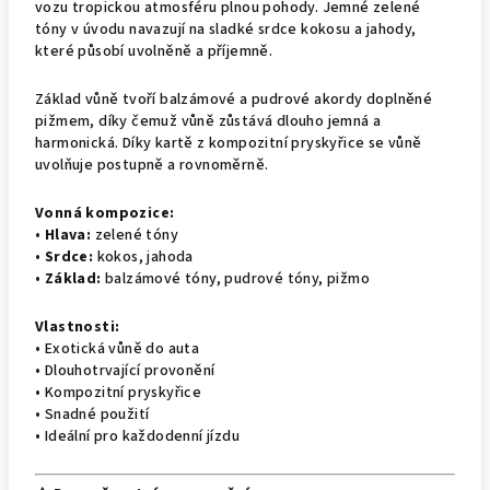
vozu tropickou atmosféru plnou pohody. Jemné zelené
tóny v úvodu navazují na sladké srdce kokosu a jahody,
které působí uvolněně a příjemně.
Základ vůně tvoří balzámové a pudrové akordy doplněné
pižmem, díky čemuž vůně zůstává dlouho jemná a
harmonická. Díky kartě z kompozitní pryskyřice se vůně
uvolňuje postupně a rovnoměrně.
Vonná kompozice:
•
Hlava:
zelené tóny
•
Srdce:
kokos, jahoda
•
Základ:
balzámové tóny, pudrové tóny, pižmo
Vlastnosti:
• Exotická vůně do auta
• Dlouhotrvající provonění
• Kompozitní pryskyřice
• Snadné použití
• Ideální pro každodenní jízdu