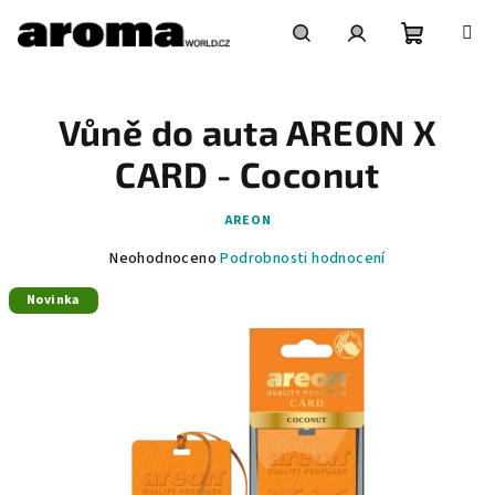
Přejít
na
obsah
Nákupní
Hledat
Přihlášení
Vůně do auta AREON X
košík
CARD - Coconut
AREON
Průměrné
Neohodnoceno
Podrobnosti hodnocení
hodnocení
Novinka
produktu
je
0,0
z
5
hvězdiček.