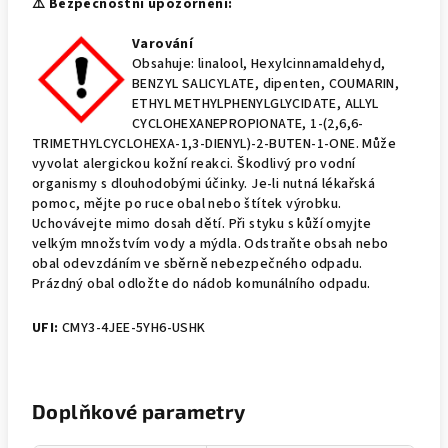
⚠️ Bezpečnostní upozornění:
Varování
Obsahuje: linalool, Hexylcinnamaldehyd,
BENZYL SALICYLATE, dipenten, COUMARIN,
ETHYL METHYLPHENYLGLYCIDATE, ALLYL
CYCLOHEXANEPROPIONATE, 1-(2,6,6-
TRIMETHYLCYCLOHEXA-1,3-DIENYL)-2-BUTEN-1-ONE. Může
vyvolat alergickou kožní reakci. Škodlivý pro vodní
organismy s dlouhodobými účinky. Je-li nutná lékařská
pomoc, mějte po ruce obal nebo štítek výrobku.
Uchovávejte mimo dosah dětí. Při styku s kůží omyjte
velkým množstvím vody a mýdla. Odstraňte obsah nebo
obal odevzdáním ve sběrně nebezpečného odpadu.
Prázdný obal odložte do nádob komunálního odpadu.
UFI:
CMY3-4JEE-5YH6-USHK
Doplňkové parametry