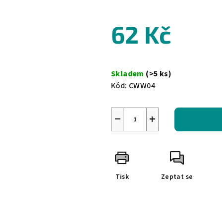
0,0
z
62 Kč
5
hvězdiček.
Měrná
cena:
Skladem
(>5 ks)
Kód:
CWW04
−
+
Tisk
Zeptat se