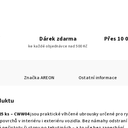
Dárek zdarma
Přes 10 
ke každé objednávce nad 500 Kč
Značka
AREON
Ostatní informace
duktu
25 ks – CWW04
jsou praktické vlhčené ubrousky určené pro r
 povrchů v interiéru i exteriéru vozidla. Bez námahy odstraní
ké nečistoty či stopy po tekutinách – a to vše bez zanechání