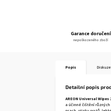
Garance doručení
nepoškozeného zboží
Popis
Diskuze
Detailní popis pro
AREON Universal Wipes 
a účinné čištění různých
prach, otisky prstů, leh