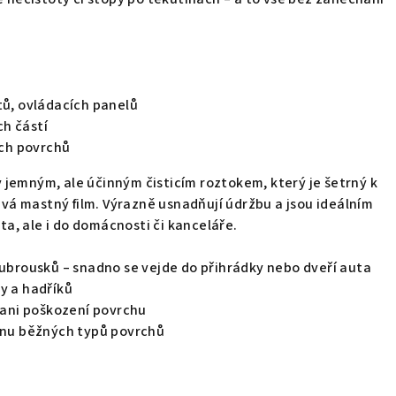
tů, ovládacích panelů
h částí
ných povrchů
jemným, ale účinným čisticím roztokem, který je šetrný k
á mastný film. Výrazně usnadňují údržbu a jsou ideálním
a, ale i do domácnosti či kanceláře.
 ubrousků – snadno se vejde do přihrádky nebo dveří auta
y a hadříků
ni poškození povrchu
šinu běžných typů povrchů