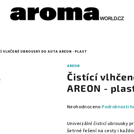
CÍ VLHČENÉ UBROUSKY DO AUTA AREON - PLAST
AREON
Čistící vlhče
AREON - plas
Průměrné
Neohodnoceno
Podrobnosti h
hodnocení
produktu
Univerzální čisticí ubrousky pr
je
šetrné řešení na cesty i každ