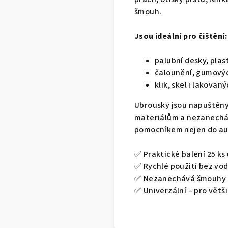
šmouh.
Jsou ideální pro čištění:
palubní desky, plas
čalounění, gumovýc
klik, skel i lakova
Ubrousky jsou napuštěny 
materiálům a nezanecháv
pomocníkem nejen do aut
✅ Praktické balení 25 ks
✅ Rychlé použití bez vod
✅ Nezanechává šmouhy a
✅ Univerzální – pro vět