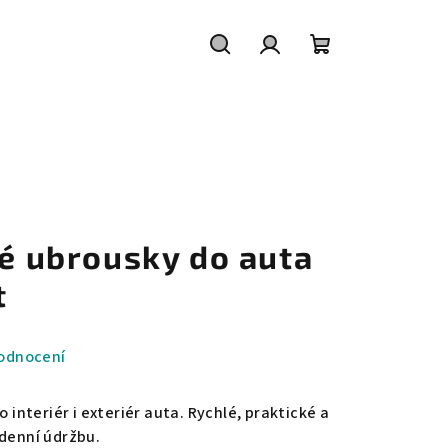
Hledat
Přihlášení
Nákupní
košík
né ubrousky do auta
t
odnocení
o interiér i exteriér auta. Rychlé, praktické a
odenní údržbu.