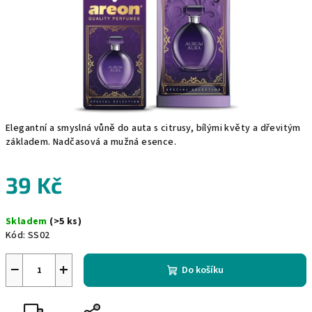
Elegantní a smyslná vůně do auta s citrusy, bílými květy a dřevitým
základem. Nadčasová a mužná esence.
39 Kč
Měrná
Skladem
(>5 ks)
cena:
Kód:
SS02
−
+
Do košíku