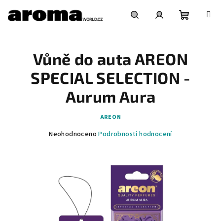
Přejít
na
obsah
Nákupní
Hledat
Přihlášení
Vůně do auta AREON
košík
SPECIAL SELECTION -
Aurum Aura
AREON
Průměrné
Neohodnoceno
Podrobnosti hodnocení
hodnocení
produktu
je
0,0
z
5
hvězdiček.