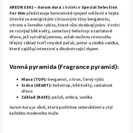
AREON SS02 – Aurum Aura
z kolekce
Special Selection
For Him
představuje harmonické spojení svěžesti a tepla.
Otevírá se energickými citrusovými tóny bergamotu,
citronu a černého rybízu, které vůni dodávají jiskru. V srdci
se rozvíjejí bílé květy, sametový heliotrop a santalové
dřevo, jež vytvářejí jemnou, avšak mužnou rovnováhu.
Hřejivý základ tvoří smyslné pačuli, jantar a sladká vanilka,
které zajišťují intenzivní a dlouhotrvající dojem.
Vonná pyramida (Fragrance pyramid):
Hlava (TOP):
bergamot, citron, černý rybíz
Srdce (HEART):
heliotrop, bílé květy, santalové
dřevo
Základ (BASE):
pačuli, ambra, vanilka
Aurum Aura je vůně, která podtrhne sebevědomí a styl
každého moderního muže.