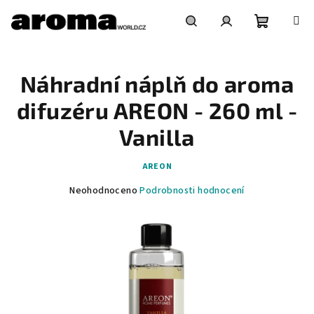
Přejít
na
obsah
Nákupní
Hledat
Přihlášení
Náhradní náplň do aroma
košík
difuzéru AREON - 260 ml -
Vanilla
AREON
Průměrné
Neohodnoceno
Podrobnosti hodnocení
hodnocení
produktu
je
0,0
z
5
hvězdiček.