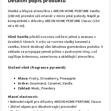
Detailní popis produktu
Sladká a hřejivá atmosféra s AREON HOME PERFUME Vanilla
(260 ml) promění váš interiér v místo plné pohody. Náplň je
kompatibilní s difuzéry AREON HOME PERFUME Classic (150
ml a 85 ml).
Vůně Vanilla
přináší ovocnou svěžest jahod a ananasu v
úvodních tónech. V srdci se rozvine sladký karamel a
vanilka, které dodávají vůni lahodnou gurmánskou podobu. V
základu se propojuje jemné pižmo s pudrovými tóny, což
zajišťuje krémovou, sametovou a uklidňující atmosféru.
Složení vůně (fragrance pyramid):
Hlava:
Fruity, Strawberry, Pineapple
Srdce:
Gourmand, Caramel, Vanilla
Základ:
Musk, Powdery
Hlavní vlastnosti:
• Náhradní náplň pro difuzéry AREON HOME PERFUME Classic
• 260 ml objem pro dlouhotrvající provonění