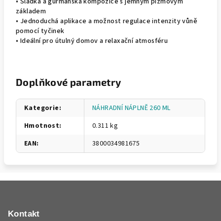
• Sladká a gurmánská kompozice s jemným pižmovým
základem
• Jednoduchá aplikace a možnost regulace intenzity vůně
pomocí tyčinek
• Ideální pro útulný domov a relaxační atmosféru
Doplňkové parametry
Kategorie
:
NÁHRADNÍ NÁPLNĚ 260 ML
Hmotnost
:
0.311 kg
EAN
:
3800034981675
Z
á
p
Kontakt