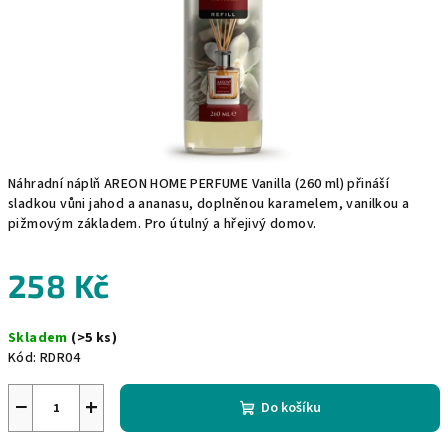
Náhradní náplň AREON HOME PERFUME Vanilla (260 ml) přináší
sladkou vůni jahod a ananasu, doplněnou karamelem, vanilkou a
pižmovým základem. Pro útulný a hřejivý domov.
258 Kč
Měrná
Skladem
(>5 ks)
cena:
Kód:
RDR04
−
+
Do košíku