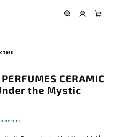
Hledat
Přihlášení
Nákupní
košík
C TREE
 PERFUMES CERAMIC
Under the Mystic
odnocení