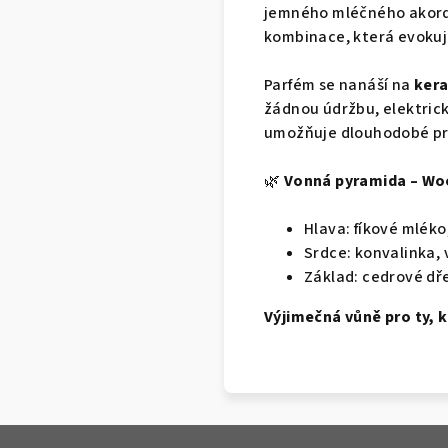
jemného mléčného akordu
kombinace, která evokuje
Parfém se nanáší na
kera
žádnou údržbu, elektrick
umožňuje dlouhodobé pro
🌿
Vonná pyramida – Wood
Hlava: fíkové mléko,
Srdce: konvalinka,
Základ: cedrové dř
Výjimečná vůně pro ty, 