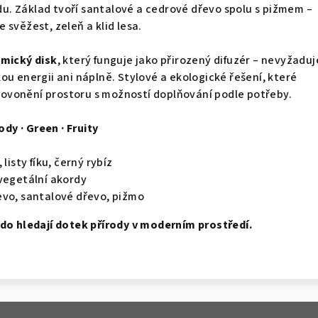
. Základ tvoří santalové a cedrové dřevo spolu s pižmem –
 svěžest, zeleň a klid lesa.
mický disk
, který funguje jako přirozený difuzér – nevyžaduj
ou energii ani náplně. Stylové a ekologické řešení, které
vonění prostoru s možností doplňování podle potřeby.
y · Green · Fruity
 listy fíku, černý rybíz
 vegetální akordy
evo, santalové dřevo, pižmo
kdo hledají dotek přírody v moderním prostředí.