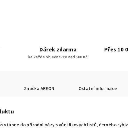
Dárek zdarma
Přes 10 
ke každé objednávce nad 500 Kč
Značka
AREON
Ostatní informace
duktu
s vtáhne do přírodní oázy s vůní fíkových listů, černého rybí