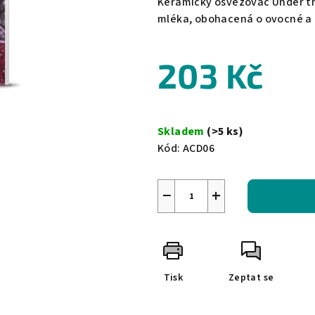
Keramický osvěžovač Under the
je
mléka, obohacená o ovocné a 
0,0
z
203 Kč
5
hvězdiček.
Měrná
cena:
Skladem
(>5 ks)
Kód:
ACD06
−
+
Tisk
Zeptat se