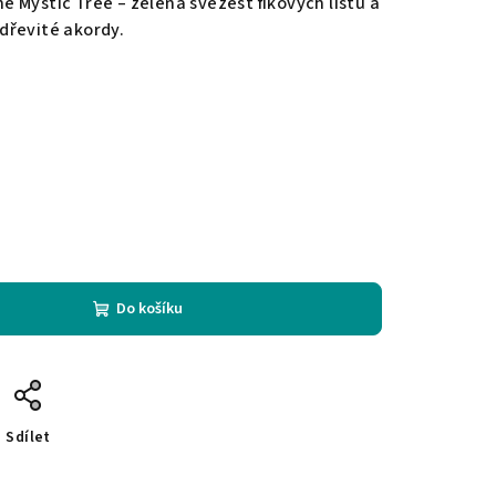
 Mystic Tree – zelená svěžest fíkových listů a
dřevité akordy.
Do košíku
Sdílet