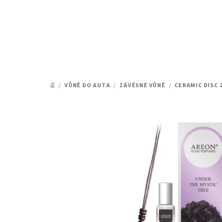
Přejít
na
obsah
/
VŮNĚ DO AUTA
/
ZÁVĚSNÉ VŮNĚ
/
CERAMIC DISC 
DOMŮ