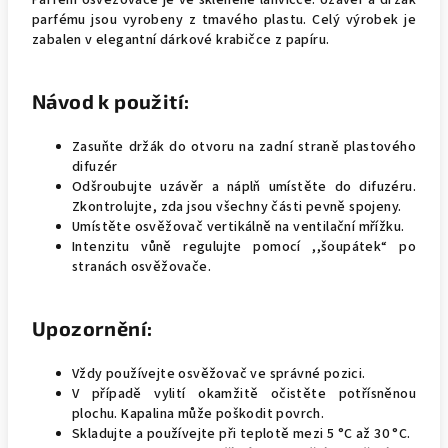
Parfém osvěžovače je ve skleněné lahvičce. Uzávěr a držák
parfému jsou vyrobeny z tmavého plastu. Celý výrobek je
zabalen v elegantní dárkové krabičce z papíru.
Návod k použití:
Zasuňte držák do otvoru na zadní straně plastového
difuzér
Odšroubujte uzávěr a náplň umístěte do difuzéru.
Zkontrolujte, zda jsou všechny části pevně spojeny.
Umístěte osvěžovač vertikálně na ventilační mřížku.
Intenzitu vůně regulujte pomocí ,,šoupátek“ po
stranách osvěžovače.
Upozornění:
Vždy používejte osvěžovač ve správné pozici.
V případě vylití okamžitě očistěte potřísněnou
plochu. Kapalina může poškodit povrch.
Skladujte a používejte při teplotě mezi 5 °C až 30 °C.