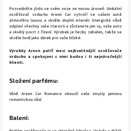
Pozvedněte jízdu ve svém voze na novou úroveň. Unikátní
osvěžovač vzduchu Areon Car vytvoří ve vašem autě
atmosféru luxusu a skvěle doplní interiér. Energická vůně
odplaví všechny vaše starosti a zůstanete jen vy, vaše auto
a skvělý pocit z řízení. Výrobek je hezky zabalen, takže se
skvěle hodí jako dárek pro vaše blízké.
Výrobky Areon patří mezi nejkvalitnější osvěžovače
vzduchu a spokojeni s nimi budou i ti nejnáročnější
klienti.
Složení parfému:
Vůně Areon Car Romance
okouzlí vaše smysly jemnou
romantickou vůní.
Balení: