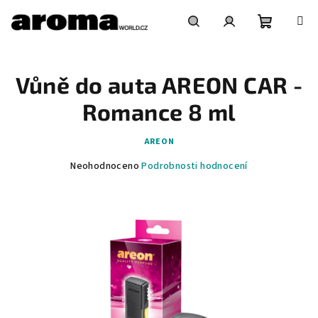
Přejít
na
obsah
Nákupní
Hledat
Přihlášení
Vůně do auta AREON CAR -
košík
Romance 8 ml
AREON
Průměrné
Neohodnoceno
Podrobnosti hodnocení
hodnocení
produktu
je
0,0
z
5
hvězdiček.