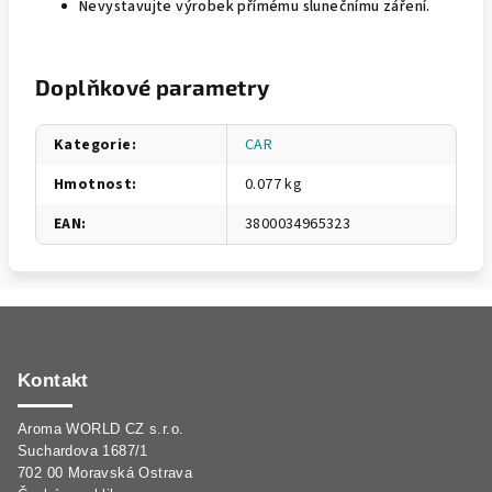
Nevystavujte výrobek přímému slunečnímu záření.
Doplňkové parametry
Kategorie
:
CAR
Hmotnost
:
0.077 kg
EAN
:
3800034965323
Z
á
p
Kontakt
a
Aroma WORLD CZ s.r.o.
t
Suchardova 1687/1
í
702 00 Moravská Ostrava