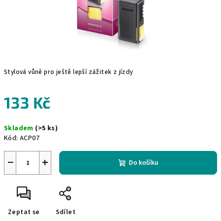
Stylová vůně pro ještě lepší zážitek z jízdy
133 Kč
Měrná
Skladem
(>5 ks)
cena:
Kód:
ACP07
−
+
Do košíku
Zeptat se
Sdílet