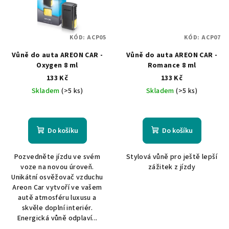
KÓD:
ACP05
KÓD:
ACP07
Vůně do auta AREON CAR -
Vůně do auta AREON CAR -
Oxygen 8 ml
Romance 8 ml
133 Kč
133 Kč
Skladem
(>5 ks)
Skladem
(>5 ks)
Do košíku
Do košíku
Pozvedněte jízdu ve svém
Stylová vůně pro ještě lepší
voze na novou úroveň.
zážitek z jízdy
Unikátní osvěžovač vzduchu
Areon Car vytvoří ve vašem
autě atmosféru luxusu a
skvěle doplní interiér.
Energická vůně odplaví...