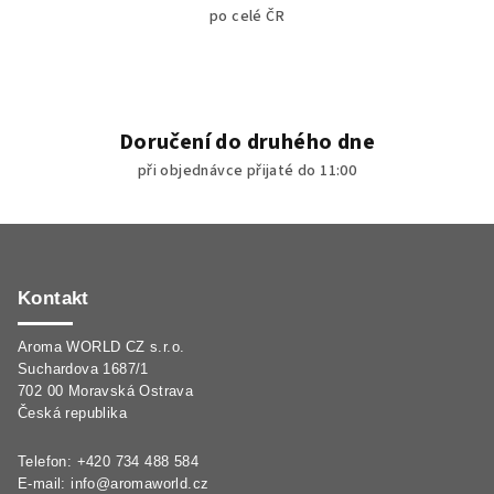
po celé ČR
Doručení do druhého dne
při objednávce přijaté do 11:00
Z
á
p
Kontakt
a
Aroma WORLD CZ s.r.o.
t
Suchardova 1687/1
í
702 00 Moravská Ostrava
Česká republika
Telefon: +420 734 488 584
E-mail:
info@aromaworld.cz