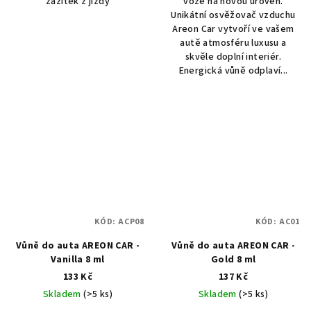
zážitek z jízdy
voze na novou úroveň.
Unikátní osvěžovač vzduchu
Areon Car vytvoří ve vašem
autě atmosféru luxusu a
skvěle doplní interiér.
Energická vůně odplaví...
KÓD:
ACP08
KÓD:
AC01
Vůně do auta AREON CAR -
Vůně do auta AREON CAR -
Vanilla 8 ml
Gold 8 ml
133 Kč
137 Kč
Skladem
(>5 ks)
Skladem
(>5 ks)