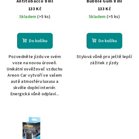
Antitobacco 8 ml
Bubble Gum 8 ml
d
133 Kč
133 Kč
u
Skladem
(>5 ks)
Skladem
(>5 ks)
k
t
ů
Do košíku
Do košíku
Pozvedněte jízdu ve svém
Stylová vůně pro ještě lepší
voze na novou úroveň.
zážitek z jízdy
Unikátní osvěžovač vzduchu
Areon Car vytvoří ve vašem
autě atmosféru luxusu a
skvěle doplní interiér.
Energická vůně odplaví...