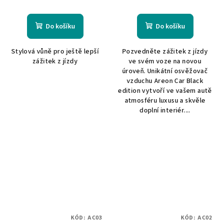
Do košíku
Do košíku
Stylová vůně pro ještě lepší
Pozvedněte zážitek z jízdy
zážitek z jízdy
ve svém voze na novou
úroveň. Unikátní osvěžovač
vzduchu Areon Car Black
edition vytvoří ve vašem autě
atmosféru luxusu a skvěle
doplní interiér....
KÓD:
AC03
KÓD:
AC02