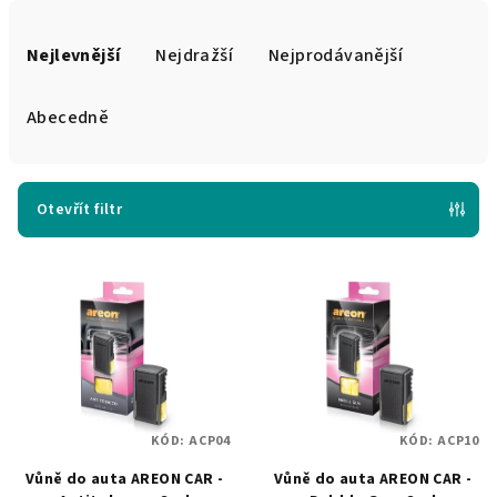
Ř
a
Nejlevnější
Nejdražší
Nejprodávanější
z
e
Abecedně
n
í
p
Otevřít filtr
r
V
o
ý
d
p
u
i
k
s
t
p
ů
KÓD:
ACP04
KÓD:
ACP10
r
Vůně do auta AREON CAR -
Vůně do auta AREON CAR -
o