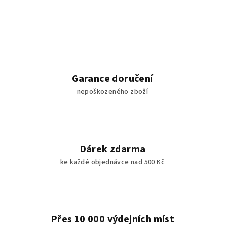
v
l
á
d
a
c
í
Garance doručení
p
nepoškozeného zboží
r
v
k
y
v
Dárek zdarma
ý
ke každé objednávce nad 500 Kč
p
i
s
u
Přes 10 000 výdejních míst