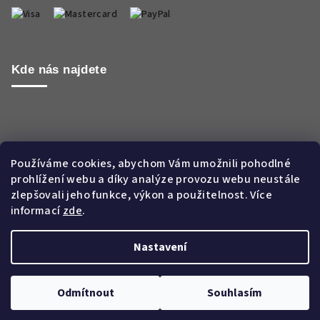
Kde nás najdete
Používáme cookies, abychom Vám umožnili pohodlné
prohlížení webu a díky analýze provozu webu neustále
zlepšovali jeho funkce, výkon a použitelnost. Více
informací
zde
.
Nastavení
Copyright 2026
Aroma WORLD CZ s.r.o.
. Všechna práva
vyhrazena.
Odmítnout
Souhlasím
Vytvořil Shoptet