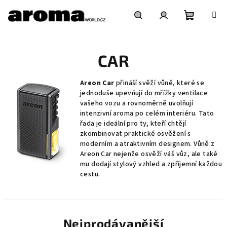
Přejít
na
obsah
Nákupní
Hledat
Přihlášení
CAR
košík
Areon Car
přináší svěží vůně, které se
jednoduše upevňují do mřížky ventilace
vašeho vozu a rovnoměrně uvolňují
intenzivní aroma po celém interiéru. Tato
řada je ideální pro ty, kteří chtějí
zkombinovat praktické osvěžení s
moderním a atraktivním designem. Vůně z
Areon Car nejenže osvěží váš vůz, ale také
mu dodají stylový vzhled a zpříjemní každou
cestu.
Nejprodávanější