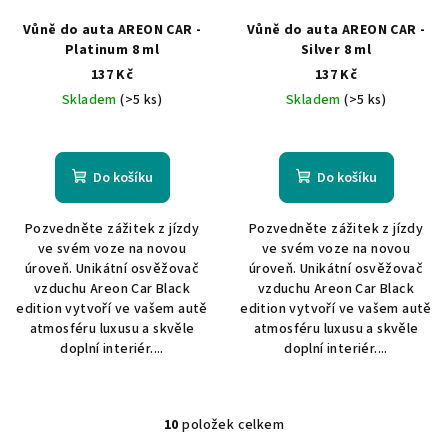
Vůně do auta AREON CAR -
Vůně do auta AREON CAR -
Platinum 8 ml
Silver 8 ml
137 Kč
137 Kč
Skladem
(>5 ks)
Skladem
(>5 ks)
Do košíku
Do košíku
Pozvedněte zážitek z jízdy
Pozvedněte zážitek z jízdy
ve svém voze na novou
ve svém voze na novou
úroveň. Unikátní osvěžovač
úroveň. Unikátní osvěžovač
vzduchu Areon Car Black
vzduchu Areon Car Black
edition vytvoří ve vašem autě
edition vytvoří ve vašem autě
atmosféru luxusu a skvěle
atmosféru luxusu a skvěle
doplní interiér....
doplní interiér....
10
položek celkem
O