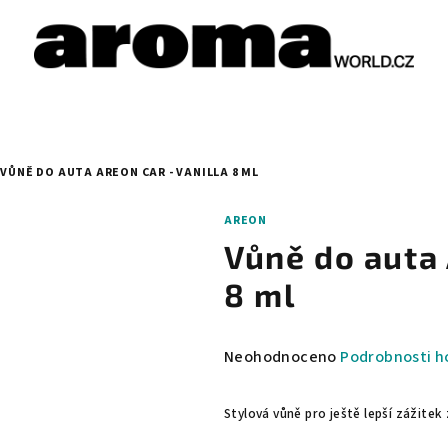
VŮNĚ DO AUTA AREON CAR - VANILLA 8 ML
AREON
Vůně do auta
8 ml
Průměrné
Neohodnoceno
Podrobnosti h
hodnocení
produktu
Stylová vůně pro ještě lepší zážitek 
je