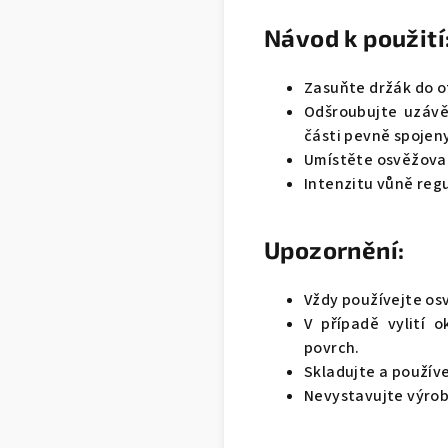
Návod k použití
Zasuňte držák do o
Odšroubujte uzávě
části pevně spojeny
Umístěte osvěžovač
Intenzitu vůně reg
Upozornění:
Vždy používejte os
V případě vylití 
povrch.
Skladujte a používej
Nevystavujte výrob