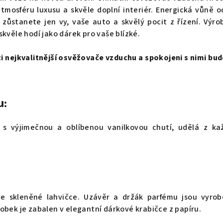
tmosféru luxusu a skvěle doplní interiér. Energická vůně o
 zůstanete jen vy, vaše auto a skvělý pocit z řízení. Výro
skvěle hodí jako dárek pro vaše blízké.
 nejkvalitnější osvěžovače vzduchu a spokojeni s nimi budo
u:
 s výjimečnou a oblíbenou vanilkovou chutí, udělá z ka
e skleněné lahvičce. Uzávěr a držák parfému jsou vyrob
obek je zabalen v elegantní dárkové krabičce z papíru.