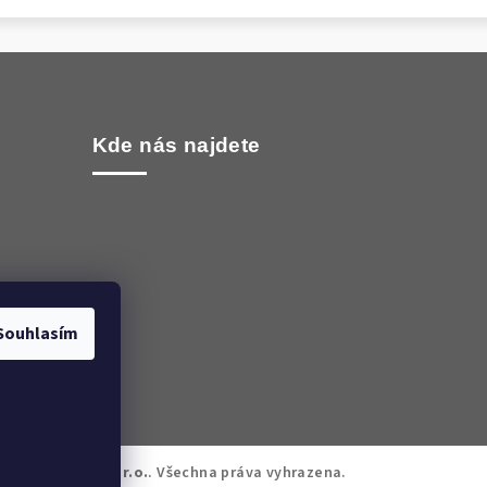
Kde nás najdete
Souhlasím
oma WORLD CZ s.r.o.
. Všechna práva vyhrazena.