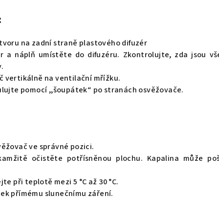
:
tvoru na zadní straně plastového difuzér
r a náplň umístěte do difuzéru. Zkontrolujte, zda jsou v
.
 vertikálně na ventilační mřížku.
ulujte pomocí ,,šoupátek“ po stranách osvěžovače.
věžovač ve správné pozici.
okamžitě očistěte potřísněnou plochu. Kapalina může po
te při teplotě mezi 5 °C až 30 °C.
ek přímému slunečnímu záření.