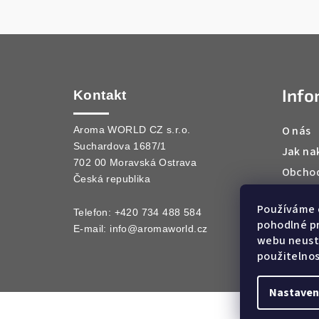
Z
á
Info
p
Kontakt
a
O nás
Aroma WORLD CZ s.r.o.
Suchardova 1687/1
t
Jak na
702 00 Moravská Ostrava
Obchod
í
Česká republika
Podmín
Používáme 
Kontak
Telefon: +420 734 488 584
pohodlné pr
E-mail:
info@aromaworld.cz
webu neustá
použitelnos
Nastaven