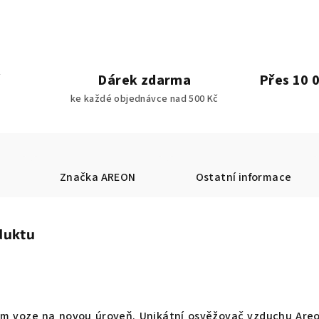
Dárek zdarma
Přes 10 
ke každé objednávce nad 500 Kč
Značka
AREON
Ostatní informace
duktu
ém voze na novou úroveň. Unikátní osvěžovač vzduchu Are