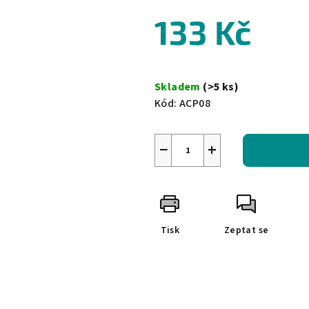
0,0
z
133 Kč
5
hvězdiček.
Měrná
cena:
Skladem
(>5 ks)
Kód:
ACP08
−
+
Tisk
Zeptat se