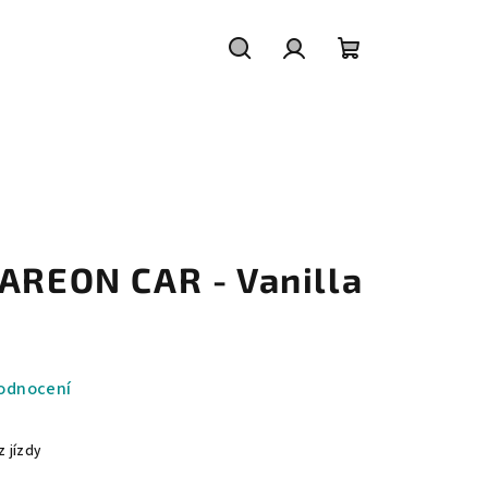
Hledat
Přihlášení
Nákupní
košík
 AREON CAR - Vanilla
odnocení
z jízdy