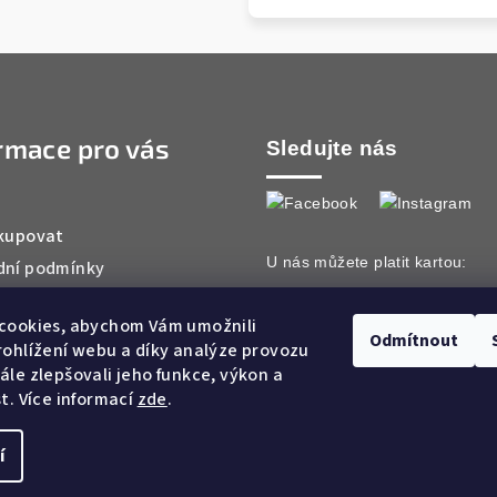
rmace pro vás
Sledujte nás
kupovat
U nás můžete platit kartou:
ní podmínky
ky ochrany osobních údajů
cookies, abychom Vám umožnili
ty
Odmítnout
ohlížení webu a díky analýze provozu
le zlepšovali jeho funkce, výkon a
t. Více informací
zde
.
í
Copyright 2026
Ar