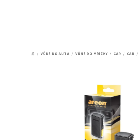
Přejít
na
obsah
/
VŮNĚ DO AUTA
/
VŮNĚ DO MŘÍŽKY
/
CAR
/
CAR
/
DOMŮ