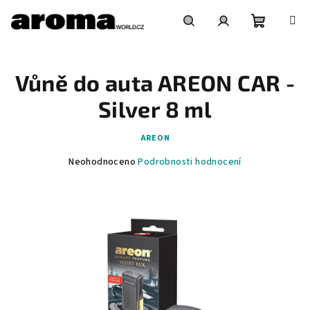
Přejít
na
obsah
Nákupní
Hledat
Přihlášení
Vůně do auta AREON CAR -
košík
Silver 8 ml
AREON
Průměrné
Neohodnoceno
Podrobnosti hodnocení
hodnocení
produktu
je
0,0
z
5
hvězdiček.