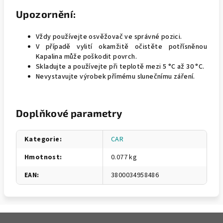
Upozornění:
Vždy používejte osvěžovač ve správné pozici.
V případě vylití okamžitě očistěte potřísněnou
Kapalina může poškodit povrch.
Skladujte a používejte při teplotě mezi 5 °C až 30 °C.
Nevystavujte výrobek přímému slunečnímu záření.
Doplňkové parametry
Kategorie
:
CAR
Hmotnost
:
0.077 kg
EAN
:
3800034958486
Z