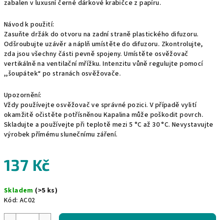
zabalen v luxusní černé dárkové krabičce z papíru.
Návod k použití:
Zasuňte držák do otvoru na zadní straně plastického difuzoru.
Odšroubujte uzávěr a náplň umístěte do difuzoru. Zkontrolujte,
zda jsou všechny části pevně spojeny. Umístěte osvěžovač
vertikálně na ventilační mřížku. Intenzitu vůně regulujte pomocí
,,šoupátek“ po stranách osvěžovače.
Upozornění:
Vždy používejte osvěžovač ve správné pozici. V případě vylití
okamžitě očistěte potřísněnou Kapalina může poškodit povrch.
Skladujte a používejte při teplotě mezi 5 °C až 30 °C. Nevystavujte
výrobek přímému slunečnímu záření.
137 Kč
Měrná
Skladem
(>5 ks)
cena:
Kód:
AC02