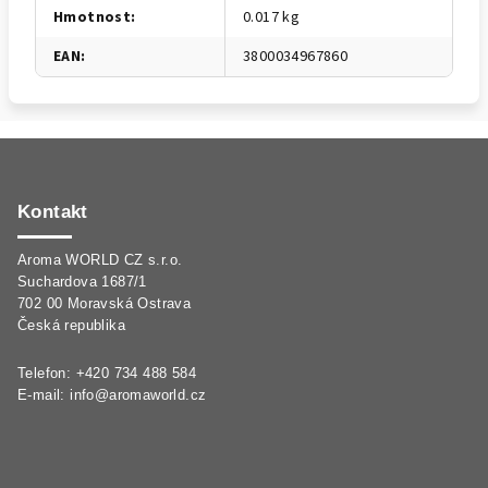
Hmotnost
:
0.017 kg
EAN
:
3800034967860
Z
á
p
Kontakt
a
Aroma WORLD CZ s.r.o.
t
Suchardova 1687/1
í
702 00 Moravská Ostrava
Česká republika
Telefon: +420 734 488 584
E-mail:
info@aromaworld.cz