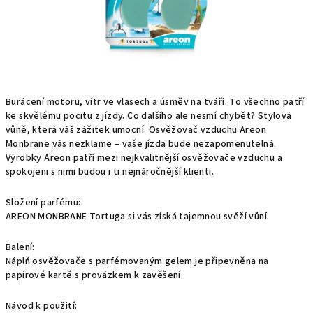
Burácení motoru, vítr ve vlasech a úsměv na tváři. To všechno patří
ke skvělému pocitu z jízdy. Co dalšího ale nesmí chybět? Stylová
vůně, která váš zážitek umocní. Osvěžovač vzduchu Areon
Monbrane vás nezklame – vaše jízda bude nezapomenutelná.
Výrobky Areon patří mezi nejkvalitnější osvěžovače vzduchu a
spokojeni s nimi budou i ti nejnáročnější klienti.
Složení parfému:
AREON MONBRANE Tortuga si vás získá tajemnou svěží vůní.
Balení:
Náplň osvěžovače s parfémovaným gelem je připevněna na
papírové kartě s provázkem k zavěšení.
Návod k použití: