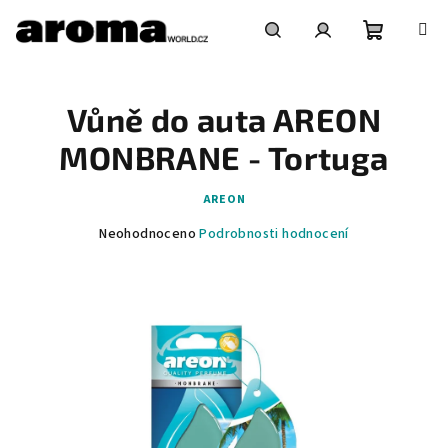
Přejít
na
obsah
Nákupní
Hledat
Přihlášení
Vůně do auta AREON
košík
MONBRANE - Tortuga
AREON
Průměrné
Neohodnoceno
Podrobnosti hodnocení
hodnocení
produktu
je
0,0
z
5
hvězdiček.