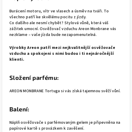
Burácení motoru, vítr ve vlasech a úsměv na tváři. To
všechno patří ke skvělému pocitu z jízdy.
Co dalšího ale nesmí chybět? Stylová vůně, která váš
zážitek umocní. Osvěžovač vzduchu Areon Monbrane vás
nezklame – vaše jízda bude nezapomenutelná.
Výrobky Areon patří mezi nejkvalitnější osvěžovače
vzduchu a spokojeni s nimi budou i ti nejnáročnější
klienti.
Složení parfému:
AREON MONBRANE Tortuga si vás získá tajemnou svěží vůní.
Balení:
Náplň osvěžovače s parfémovaným gelem je připevněna na
papírové kartě s provázkem k zavěšení.