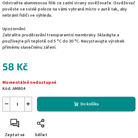
Odstraňte aluminiovou fólii ze zadní strany osvěžovače. Osvěžovač
pověste ve svislé poloze na vámi vybrané místo v autě tak, aby
nebránil řidiči ve výhledu.
Upozornění:
Zabraňte proděravění transparentní membrány. Skladujte a
používejte při teplotě od 5 °C do 30 °C. Nevystavujte výrobek
přímému slunečnímu záření.
58 Kč
Měrná
Momentálně nedostupné
cena:
Kód:
AMB04
−
+
Do košíku
Zeptat se
Sdílet