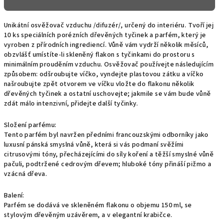
Unikátní osvěžovač vzduchu /difuzér/, určený do interiéru. Tvoří jej
10 ks speciálních porézních dřevěných tyčinek a parfém, který je
vyroben z přírodních ingrediencí. Vůně vám vydrží několik měsíců,
obzvlášť umístíte-li skleněný flakon s tyčinkami do prostoru s
minimálním prouděním vzduchu. Osvěžovač používejte následujícím
způsobem: odšroubujte víčko, vyndejte plastovou zátku a víčko
našroubujte zpět otvorem ve víčku vložte do flakonu několik
dřevěných tyčinek a ostatní uschovejte; jakmile se vám bude vůně
zdát málo intenzivní, přidejte další tyčinky.
Složení parfému:
Tento parfém byl navržen předními francouzskými odborníky jako
luxusní pánská smyslná vůně, která si vás podmaní svěžími
citrusovými tóny, přecházejícími do síly koření a těžší smyslné vůně
pačuli, podtržené cedrovým dřevem; hluboké tóny přináší pižmo a
vzácná dřeva.
Balení:
Parfém se dodává ve skleněném flakonu o objemu 150 ml, se
stylovým dřevěným uzávěrem, a v elegantní krabičce.