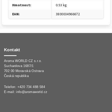
Hmotnost
:
0.53 kg
EAN
:
3800034966672
Z
á
p
Kontakt
a
Aroma WORLD CZ s.r.o.
t
Suchardova 1687/1
í
702 00 Moravská Ostrava
Česká republika
Telefon: +420 734 488 584
E-mail:
info@aromaworld.cz