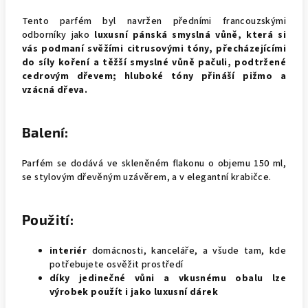
Tento parfém byl navržen předními francouzskými
odborníky jako
luxusní pánská smyslná vůně, která si
vás podmaní svěžími citrusovými tóny, přecházejícími
do síly koření a těžší smyslné vůně pačuli, podtržené
cedrovým dřevem; hluboké tóny přináší pižmo a
vzácná dřeva.
Balení:
Parfém se dodává ve skleněném flakonu o objemu 150 ml,
se stylovým dřevěným uzávěrem, a v elegantní krabičce.
Použití:
interiér
domácnosti, kanceláře, a všude tam, kde
potřebujete osvěžit prostředí
díky jedinečné vůni a vkusnému obalu lze
výrobek použít i jako luxusní dárek