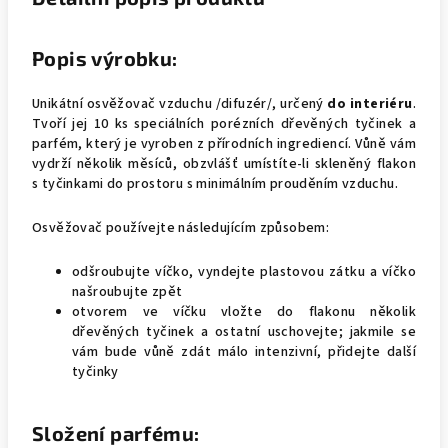
Popis výrobku:
Unikátní osvěžovač vzduchu /difuzér/, určený
do interiéru
.
Tvoří jej 10 ks speciálních porézních dřevěných tyčinek a
parfém, který je vyroben z přírodních ingrediencí. Vůně vám
vydrží několik měsíců, obzvlášť umístíte-li skleněný flakon
s tyčinkami do prostoru s minimálním prouděním vzduchu.
Osvěžovač používejte následujícím způsobem:
odšroubujte víčko, vyndejte plastovou zátku a víčko
našroubujte zpět
otvorem ve víčku vložte do flakonu několik
dřevěných tyčinek a ostatní uschovejte; jakmile se
vám bude vůně zdát málo intenzivní, přidejte další
tyčinky
Složení parfému: