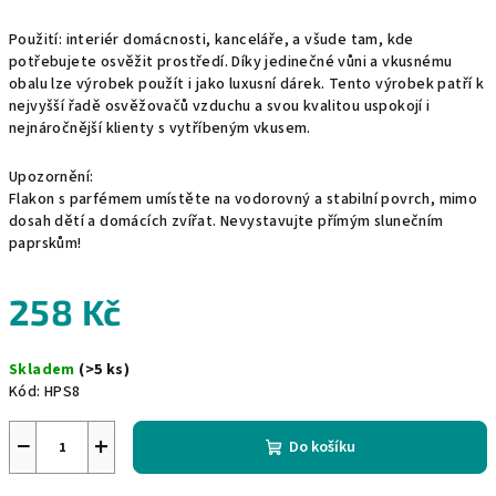
Použití: interiér domácnosti, kanceláře, a všude tam, kde
potřebujete osvěžit prostředí. Díky jedinečné vůni a vkusnému
obalu lze výrobek použít i jako luxusní dárek. Tento výrobek patří k
nejvyšší řadě osvěžovačů vzduchu a svou kvalitou uspokojí i
nejnáročnější klienty s vytříbeným vkusem.
Upozornění:
Flakon s parfémem umístěte na vodorovný a stabilní povrch, mimo
dosah dětí a domácích zvířat. Nevystavujte přímým slunečním
paprskům!
258 Kč
Měrná
Skladem
(>5 ks)
cena:
Kód:
HPS8
−
+
Do košíku