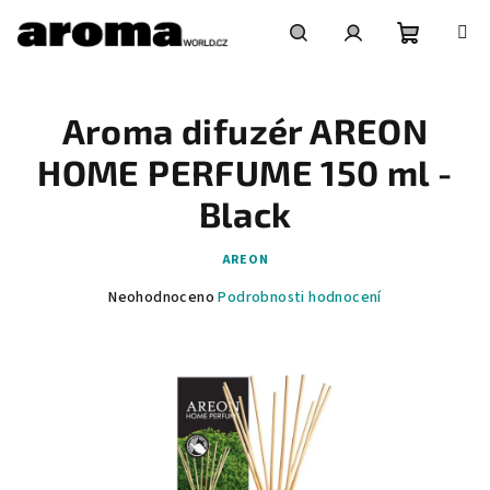
Přejít
na
obsah
Nákupní
Hledat
Přihlášení
Aroma difuzér AREON
košík
HOME PERFUME 150 ml -
Black
AREON
Průměrné
Neohodnoceno
Podrobnosti hodnocení
hodnocení
produktu
je
0,0
z
5
hvězdiček.