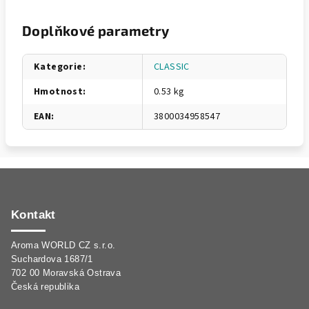
Doplňkové parametry
Kategorie
:
CLASSIC
Hmotnost
:
0.53 kg
EAN
:
3800034958547
Z
á
p
Kontakt
a
Aroma WORLD CZ s.r.o.
t
Suchardova 1687/1
í
702 00 Moravská Ostrava
Česká republika