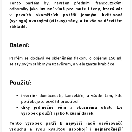
Tento parfém byl navržen předními francouzskými
odborníky jako
luxusní vůně pro muže i ženy, která vás
v prvních okamžicích potěší jemnými květinově
(syringa) ovocnými (citrusy) tóny, a to vše na dřevitém
základě.
Balení:
Parfém se dodává ve skleněném flakonu o objemu 150 ml,
se stylovým stříbrným uzávěrem, a v elegantní krabičce.
Použití:
interiér
domácnosti, kanceláře, a všude tam, kde
potřebujete osvěžit prostředí
díky jedinečné vůni a vkusnému obalu lze
výrobek použít i jako luxusní dárek
Tento výrobek patří k nejvyšší řadě osvěžovačů
vzduchu a svou kvalitou uspokojí i nejnáročnější