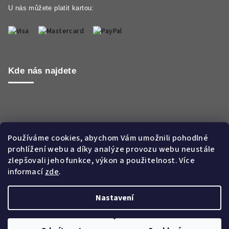
U nás můžete platit kartou:
Kde nás najdete
Používáme cookies, abychom Vám umožnili pohodlné
prohlížení webu a díky analýze provozu webu neustále
zlepšovali jeho funkce, výkon a použitelnost. Více
informací
zde
.
Nastavení
Copyright 2026
Aroma WORLD CZ s.r.o.
. Všechna práva
vyhrazena.