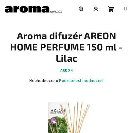
Přejít
na
obsah
Nákupní
Hledat
Přihlášení
Aroma difuzér AREON
košík
HOME PERFUME 150 ml -
Lilac
AREON
Průměrné
Neohodnoceno
Podrobnosti hodnocení
hodnocení
produktu
je
0,0
z
5
hvězdiček.