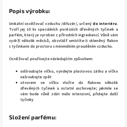
Popis výrobku:
Unikátní osvěžovač vzduchu /difuzér/, určený
do interiéru
.
Tvoří jej 10 ks speciálních porézních dřevěných tyčinek a
parfém, který je vyroben z přírodních ingrediencí. Vůně vám
vydrží několik měsíců, obzvlášť umístíte-li skleněný flakon
s tyčinkami do prostoru s minimálním prouděním vzduchu.
Osvěžovač používejte následujícím způsobem:
odšroubujte víčko, vyndejte plastovou zátku a víčko
našroubujte zpět
otvorem ve víčku vložte do flakonu několik
dřevěných tyčinek a ostatní uschovejte; jakmile se
vám bude vůně zdát málo intenzivní, přidejte další
tyčinky
Složení parfému: