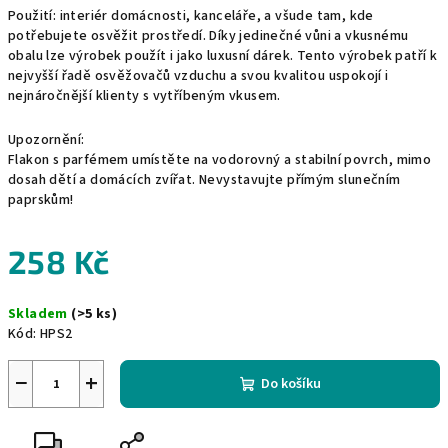
Použití: interiér domácnosti, kanceláře, a všude tam, kde
potřebujete osvěžit prostředí. Díky jedinečné vůni a vkusnému
obalu lze výrobek použít i jako luxusní dárek. Tento výrobek patří k
nejvyšší řadě osvěžovačů vzduchu a svou kvalitou uspokojí i
nejnáročnější klienty s vytříbeným vkusem.
Upozornění:
Flakon s parfémem umístěte na vodorovný a stabilní povrch, mimo
dosah dětí a domácích zvířat. Nevystavujte přímým slunečním
paprskům!
258 Kč
Měrná
Skladem
(>5 ks)
cena:
Kód:
HPS2
−
+
Do košíku