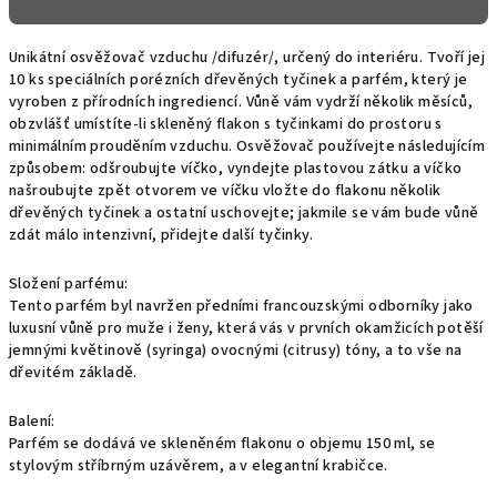
Unikátní osvěžovač vzduchu /difuzér/, určený do interiéru. Tvoří jej
10 ks speciálních porézních dřevěných tyčinek a parfém, který je
vyroben z přírodních ingrediencí. Vůně vám vydrží několik měsíců,
obzvlášť umístíte-li skleněný flakon s tyčinkami do prostoru s
minimálním prouděním vzduchu. Osvěžovač používejte následujícím
způsobem: odšroubujte víčko, vyndejte plastovou zátku a víčko
našroubujte zpět otvorem ve víčku vložte do flakonu několik
dřevěných tyčinek a ostatní uschovejte; jakmile se vám bude vůně
zdát málo intenzivní, přidejte další tyčinky.
Složení parfému:
Tento parfém byl navržen předními francouzskými odborníky jako
luxusní vůně pro muže i ženy, která vás v prvních okamžicích potěší
jemnými květinově (syringa) ovocnými (citrusy) tóny, a to vše na
dřevitém základě.
Balení:
Parfém se dodává ve skleněném flakonu o objemu 150 ml, se
stylovým stříbrným uzávěrem, a v elegantní krabičce.