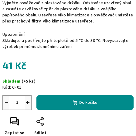
Vyjměte osvěžovač z plastového držáku. Odstraňte uzavřený obal
a zasuňte osvěžovač zpět do plastového držáku a vnějšího
papírového obalu. Otevřete víko klimatizace a osvěžovač umístěte
přes prachové filtry. Víko klimatizace uzavřete.
Upozornění:
Skladujte a používejte při teplotě od 5 °C do 30 °C. Nevystavujte
výrobek přímému slunečnímu záření.
41 Kč
Měrná
Skladem
(>5 ks)
cena:
Kód:
CF01
−
+
Do košíku
Zeptat se
Sdílet