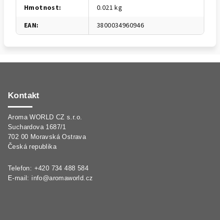
Hmotnost
:
0.021 kg
EAN
:
3800034960946
Z
á
p
Kontakt
a
Aroma WORLD CZ s.r.o.
t
Suchardova 1687/1
í
702 00 Moravská Ostrava
Česká republika
Telefon: +420 734 488 584
E-mail:
info@aromaworld.cz