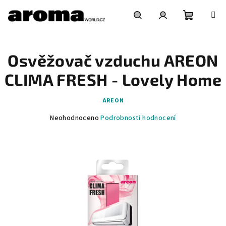
Přejít
na
obsah
Nákupní
Hledat
Přihlášení
Osvěžovač vzduchu AREON
košík
CLIMA FRESH - Lovely Home
AREON
Průměrné
Neohodnoceno
Podrobnosti hodnocení
hodnocení
produktu
je
0,0
z
5
hvězdiček.