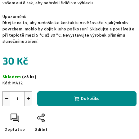
vašem autě tak, aby nebránil řidiči ve výhledu.
Upozornění:
Dbejte na to, aby nedošlo ke kontaktu osvěžovače s jakýmkoliv
povrchem, mohlo by dojít k jeho poškození. Skladujte a používejte
při teplotě mezi 5 °C až 30 °C. Nevystavujte výrobek přímému
slunečnímu záření.
30 Kč
Měrná
Skladem
(>5 ks)
cena:
Kód:
MA12
−
+
Do košíku
Zeptat se
Sdílet