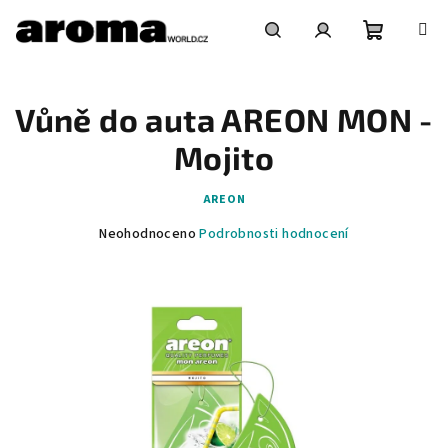
Přejít
na
obsah
Nákupní
Hledat
Přihlášení
Vůně do auta AREON MON -
košík
Mojito
AREON
Průměrné
Neohodnoceno
Podrobnosti hodnocení
hodnocení
produktu
je
0,0
z
5
hvězdiček.