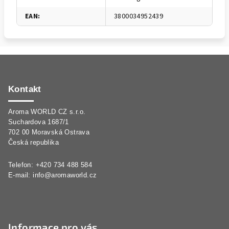
EAN
:
3800034952439
Z
á
p
Kontakt
a
Aroma WORLD CZ s.r.o.
t
Suchardova 1687/1
í
702 00 Moravská Ostrava
Česká republika
Telefon: +420 734 488 584
E-mail:
info@aromaworld.cz
Informace pro vás