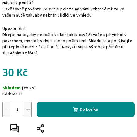
Návod k použití:
Osvěžovač pověste ve svislé poloze na vámi vybrané místo ve
vašem autě tak, aby nebránil řidiči ve výhledu.
Upozornění:
Dbejte na to, aby nedošlo ke kontaktu osvěžovače s jakýmkoliv
povrchem, mohlo by dojít k jeho poškození. Skladujte a používejte
při teplotě mezi 5 °C až 30 °C. Nevystavujte výrobek přímému
slunečnímu záření.
30 Kč
Měrná
Skladem
(>5 ks)
cena:
Kód:
MA42
−
+
Do košíku