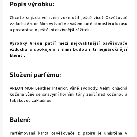
Popis výrobku:
Chcete si jízdu ve svém voze užít ještě více? Osvěžovač
vzduchu Areon Mon vytvoří ve vašem autě atmosféru luxusu
a postará se o ještě intenzivnější zážitek.
Výrobky Areon patří mezi nejkvalitnější osvěžovače
vzduchu a spokojeni s nimi budou i ti nejnáročnější
klienti.
Složení parfému:
AREON MON Leather Interior. Vůně svobody. Velmi chladná
kožená vůně se sálavýmí horními tóny zářící nad koženou a
tabákovou základnou.
Balení:
Parfémovaná karta osvěžovače z papíru je umístěna v