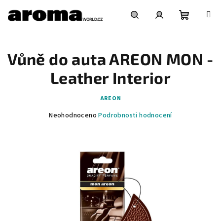
Přejít
na
obsah
Nákupní
Hledat
Přihlášení
Vůně do auta AREON MON -
košík
Leather Interior
AREON
Průměrné
Neohodnoceno
Podrobnosti hodnocení
hodnocení
produktu
je
0,0
z
5
hvězdiček.