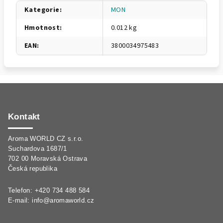
Kategorie
:
MON
Hmotnost
:
0.012 kg
EAN
:
3800034975483
Z
á
p
Kontakt
a
Aroma WORLD CZ s.r.o.
t
Suchardova 1687/1
í
702 00 Moravská Ostrava
Česká republika
Telefon: +420 734 488 584
E-mail:
info@aromaworld.cz