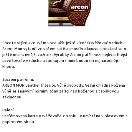
Chcete si jízdu ve svém voze užít ještě více? Osvěžovač vzduchu
Areon Mon vytvoří ve vašem autě atmosféru luxusu a postará se o
ještě intenzivnější zážitek. Výrobky Areon patří mezi nejkvalitnější
osvěžovače vzduchu a spokojeni s nimi budou i ti nejnáročnější
klienti.
Složení parfému:
AREON MON Leather Interior. Vůně svobody. Velmi chladná kožená
vůně se sálavýmí horními tóny zářící nad koženou a tabákovou
základnou.
Balení:
Parfémovaná karta osvěžovače z papíru je umístěna v plastovém a
papírovém obalu.