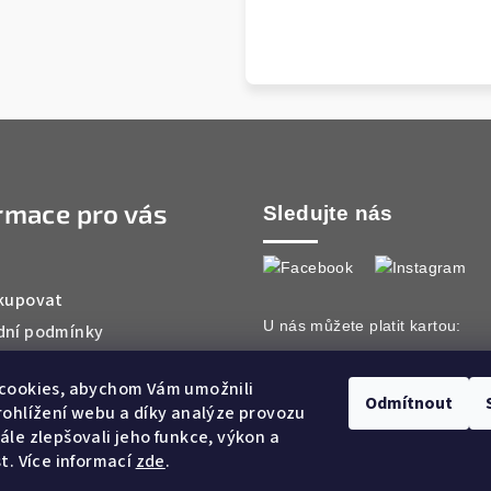
rmace pro vás
Sledujte nás
kupovat
U nás můžete platit kartou:
ní podmínky
ky ochrany osobních údajů
cookies, abychom Vám umožnili
ty
Odmítnout
ohlížení webu a díky analýze provozu
le zlepšovali jeho funkce, výkon a
t. Více informací
zde
.