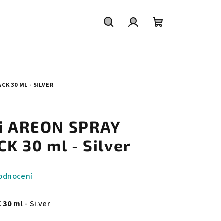
Hledat
Přihlášení
Nákupní
košík
K 30 ML - SILVER
ji AREON SPRAY
K 30 ml - Silver
odnocení
 30 ml
- Silver