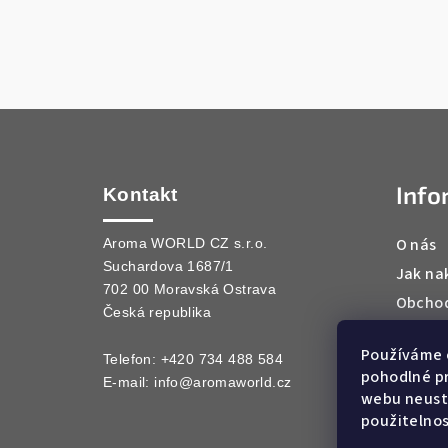
Z
á
Info
p
Kontakt
a
O nás
Aroma WORLD CZ s.r.o.
Suchardova 1687/1
t
Jak na
702 00 Moravská Ostrava
Obchod
í
Česká republika
Podmín
Používáme 
Kontak
Telefon: +420 734 488 584
pohodlné pr
E-mail:
info@aromaworld.cz
webu neustá
použitelnos