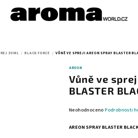
REJ 30 ML
/
BLACK FORCE
/
VŮNĚ VE SPREJI AREON SPRAY BLASTER BLAC
AREON
Vůně ve spre
BLASTER BLAC
Průměrné
Neohodnoceno
Podrobnosti h
hodnocení
produktu
AREON SPRAY BLASTER BLACK
je