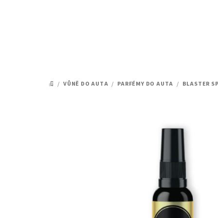
Přejít
na
obsah
/
VŮNĚ DO AUTA
/
PARFÉMY DO AUTA
/
BLASTER SP
DOMŮ