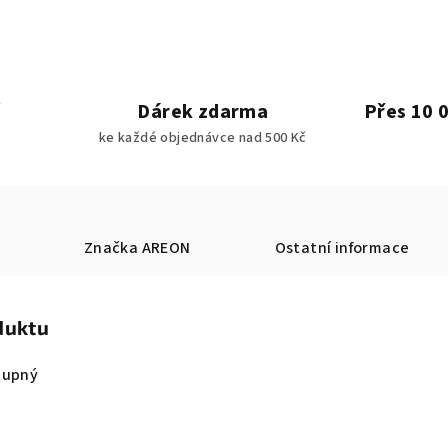
Dárek zdarma
Přes 10 
ke každé objednávce nad 500 Kč
Značka
AREON
Ostatní informace
duktu
tupný