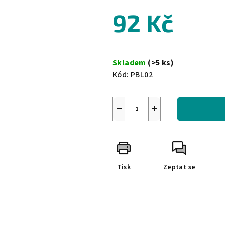
0,0
92 Kč
z
5
hvězdiček.
Měrná
cena:
Skladem
(>5 ks)
Kód:
PBL02
−
+
Tisk
Zeptat se