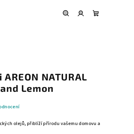
Hledat
Přihlášení
Nákupní
košík
ji AREON NATURAL
e and Lemon
odnocení
ckých olejů, přiblíží přírodu vašemu domovu a