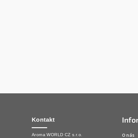
Z
á
Info
p
Kontakt
a
O nás
Aroma WORLD CZ s.r.o.