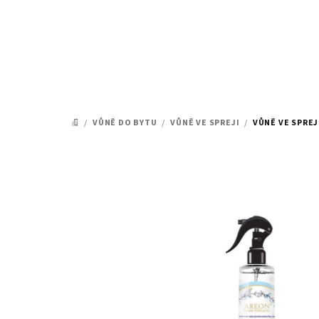
Přejít
na
obsah
/
VŮNĚ DO BYTU
/
VŮNĚ VE SPREJI
/
VŮNĚ VE SPREJ
DOMŮ