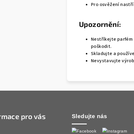
Pro osvěžení nastří
Upozornění:
Nestříkejte parfém 
poškodit.
Skladujte a používe
Nevystavujte výrob
rmace pro vás
Sledujte nás