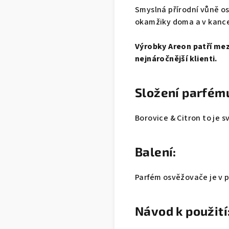
Smyslná přírodní vůně o
okamžiky doma a v kance
Výrobky Areon patří mezi
nejnáročnější klienti.
Složení parfém
Borovice & Citron to je 
Balení:
Parfém osvěžovače je v p
Návod k použití