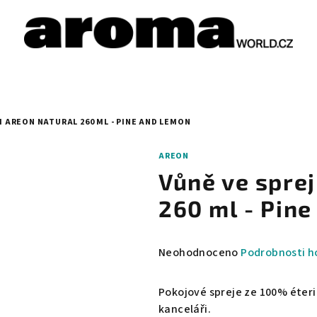
I AREON NATURAL 260 ML - PINE AND LEMON
AREON
Vůně ve spre
260 ml - Pin
Průměrné
Neohodnoceno
Podrobnosti h
hodnocení
produktu
Pokojové spreje ze 100% éteri
je
kanceláři.