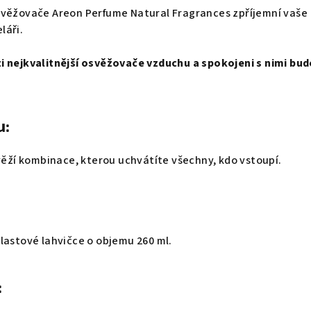
svěžovače Areon Perfume Natural Fragrances zpříjemní vaše
láři.
 nejkvalitnější osvěžovače vzduchu a spokojeni s nimi budo
u:
svěží kombinace, kterou uchvátíte všechny, kdo vstoupí.
lastové lahvičce o objemu 260 ml.
: