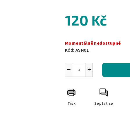
0,0
z
120 Kč
5
hvězdiček.
Měrná
cena:
Momentálně nedostupné
Kód:
ASN01
−
+
Tisk
Zeptat se