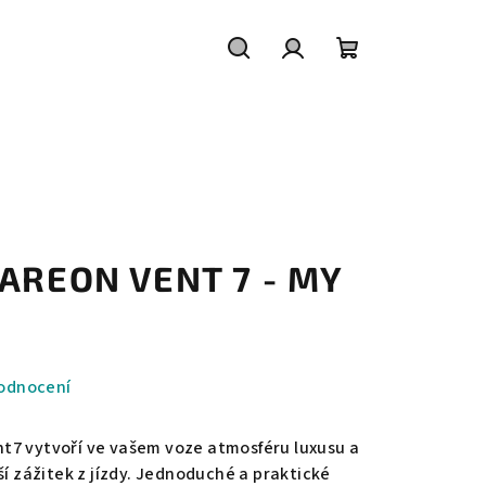
Hledat
Přihlášení
Nákupní
košík
 AREON VENT 7 - MY
odnocení
7 vytvoří ve vašem voze atmosféru luxusu a
ší zážitek z jízdy. Jednoduché a praktické