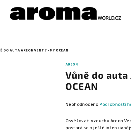
Ě DO AUTA AREON VENT 7 - MY OCEAN
AREON
Vůně do auta
OCEAN
Průměrné
Neohodnoceno
Podrobnosti h
hodnocení
produktu
Osvěžovač vzduchu Areon Vent
je
postará se o ještě intenzivněj