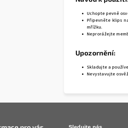
Uchopte pevně osvě
Připevněte klips n
mřížku.
Neprorážejte mem
Upozornění:
Skladujte a používe
Nevystavujte osvě
rmace pro vás
Sledujte nás