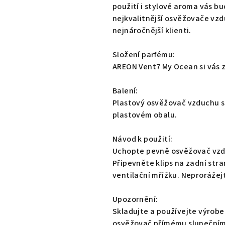
0,0
použití i stylové aroma vás bu
z
nejkvalitnější osvěžovače vzdu
5
nejnáročnější klienti.
hvězdiček.
Složení parfému:
AREON Vent7 My Ocean si vás z
Balení:
Plastový osvěžovač vzduchu s 
plastovém obalu.
Návod k použití:
Uchopte pevně osvěžovač vzdu
Připevněte klips na zadní str
ventilační mřížku. Neproráže
Upozornění:
Skladujte a používejte výrobek
osvěžovač přímému slunečním