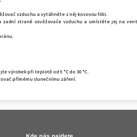
žovač vzduchu a vytáhněte z něj kovovou fólii.
a zadní straně osvěžovače vzduchu a umístěte jej na vent
bránu.
jte výrobek při teplotě od 5 °C do 30 °C.
žovač přímému slunečnímu záření.
Kde nás najdete