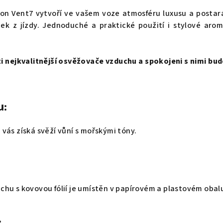
n Vent7 vytvoří ve vašem voze atmosféru luxusu a postar
itek z jízdy. Jednoduché a praktické použití i stylové aro
 nejkvalitnější osvěžovače vzduchu a spokojeni s nimi budo
u:
vás získá svěží vůní s mořskými tóny.
hu s kovovou fólií je umístěn v papírovém a plastovém obal
: