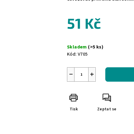
51 Kč
Měrná
cena:
Skladem
(>5 ks)
Kód:
V705
−
+
Tisk
Zeptat se