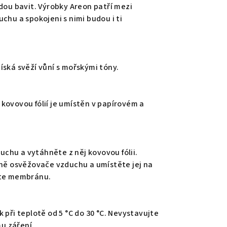
dou bavit. Výrobky Areon patří mezi
chu a spokojeni s nimi budou i ti
íská svěží vůní s mořskými tóny.
kovovou fólií je umístěn v papírovém a
chu a vytáhněte z něj kovovou fólii.
aně osvěžovače vzduchu a umístěte jej na
jte membránu.
 při teplotě od 5 °C do 30 °C. Nevystavujte
u záření.