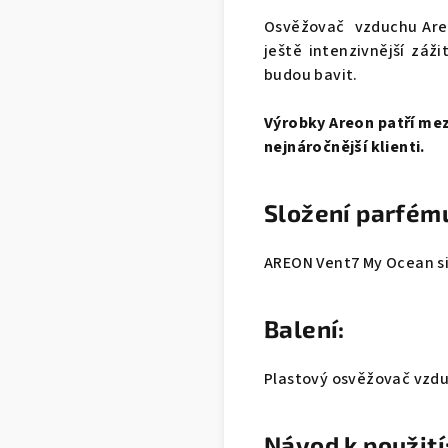
Osvěžovač vzduchu Areo
ještě intenzivnější záž
budou bavit.
Výrobky Areon patří mezi
nejnáročnější klienti.
Složení parfém
AREON Vent7 My Ocean si 
Balení:
Plastový osvěžovač vzduc
Návod k použití