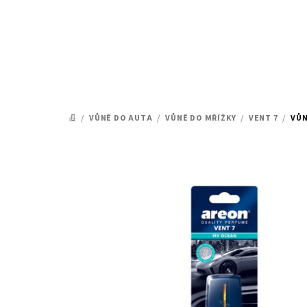
Přejít
na
obsah
/
VŮNĚ DO AUTA
/
VŮNĚ DO MŘÍŽKY
/
VENT 7
/
VŮN
DOMŮ