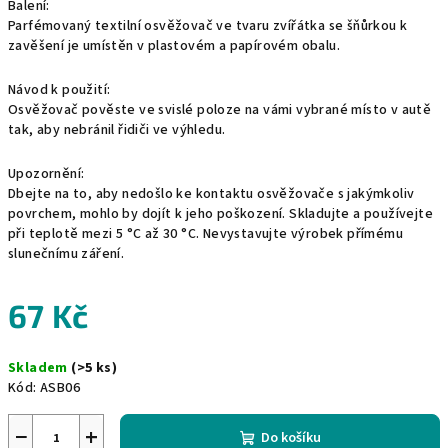
Balení:
Parfémovaný textilní osvěžovač ve tvaru zvířátka se šňůrkou k
zavěšení je umístěn v plastovém a papírovém obalu.
Návod k použití:
Osvěžovač pověste ve svislé poloze na vámi vybrané místo v autě
tak, aby nebránil řidiči ve výhledu.
Upozornění:
Dbejte na to, aby nedošlo ke kontaktu osvěžovače s jakýmkoliv
povrchem, mohlo by dojít k jeho poškození. Skladujte a používejte
při teplotě mezi 5 °C až 30 °C. Nevystavujte výrobek přímému
slunečnímu záření.
67 Kč
Měrná
Skladem
(>5 ks)
cena:
Kód:
ASB06
−
+
Do košíku