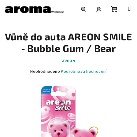
Přejít
na
obsah
Nákupní
Hledat
Přihlášení
Vůně do auta AREON SMILE
košík
- Bubble Gum / Bear
AREON
Průměrné
Neohodnoceno
Podrobnosti hodnocení
hodnocení
produktu
je
0,0
z
5
hvězdiček.