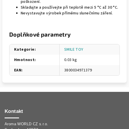
poškození.
Skladujte a používejte při teplotě mezi 5 °C až 30 °C.
Nevystavujte výrobek přímému slunečnímu záření.
Doplňkové parametry
Kategorie
:
SMILE TOY
Hmotnost
:
0.03 kg
EAN
:
3800034971379
Z
á
p
Kontakt
a
Aroma WORLD CZ s.r.o.
t