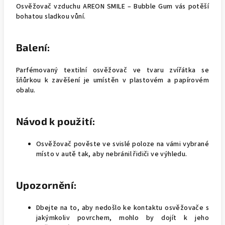
Osvěžovač vzduchu AREON SMILE – Bubble Gum vás potěší
bohatou sladkou vůní.
Balení:
Parfémovaný textilní osvěžovač ve tvaru zvířátka se
šňůrkou k zavěšení je umístěn v plastovém a papírovém
obalu.
Návod k použití:
Osvěžovač pověste ve svislé poloze na vámi vybrané
místo v autě tak, aby nebránil řidiči ve výhledu.
Upozornění:
Dbejte na to, aby nedošlo ke kontaktu osvěžovače s
jakýmkoliv povrchem, mohlo by dojít k jeho