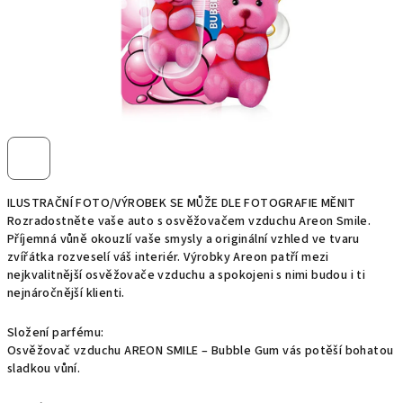
ILUSTRAČNÍ FOTO/VÝROBEK SE MŮŽE DLE FOTOGRAFIE MĚNIT
Rozradostněte vaše auto s osvěžovačem vzduchu Areon Smile.
Příjemná vůně okouzlí vaše smysly a originální vzhled ve tvaru
zvířátka rozveselí váš interiér. Výrobky Areon patří mezi
nejkvalitnější osvěžovače vzduchu a spokojeni s nimi budou i ti
nejnáročnější klienti.
Složení parfému:
Osvěžovač vzduchu AREON SMILE – Bubble Gum vás potěší bohatou
sladkou vůní.