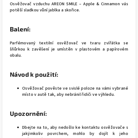
Osvěžovač vzduchu AREON SMILE – Apple & Cinnamon vás
potěší sladkou vůní jablka a skořice.
Balení:
Parfémovaný textilní osvěžovač ve tvaru zvířátka se
šňůrkou k zavěšení je umístěn v plastovém a papírovém
obalu.
Návod k použití:
Osvěžovač pověste ve svislé poloze na vámi vybrané
místo v autě tak, aby nebránil řidiči ve výhledu.
Upozornění:
Dbejte na to, aby nedošlo ke kontaktu osvěžovače s
jakýmkoliv povrchem, mohlo by dojít k jeho