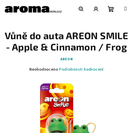
Přejít
na
obsah
Nákupní
Hledat
Přihlášení
Vůně do auta AREON SMILE
košík
- Apple & Cinnamon / Frog
AREON
Průměrné
Neohodnoceno
Podrobnosti hodnocení
hodnocení
produktu
je
0,0
z
5
hvězdiček.