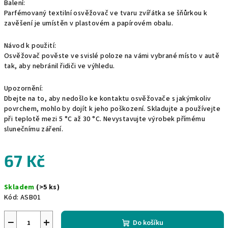
Balení:
Parfémovaný textilní osvěžovač ve tvaru zvířátka se šňůrkou k
zavěšení je umístěn v plastovém a papírovém obalu.
Návod k použití:
Osvěžovač pověste ve svislé poloze na vámi vybrané místo v autě
tak, aby nebránil řidiči ve výhledu.
Upozornění:
Dbejte na to, aby nedošlo ke kontaktu osvěžovače s jakýmkoliv
povrchem, mohlo by dojít k jeho poškození. Skladujte a používejte
při teplotě mezi 5 °C až 30 °C. Nevystavujte výrobek přímému
slunečnímu záření.
67 Kč
Měrná
Skladem
(>5 ks)
cena:
Kód:
ASB01
−
+
Do košíku