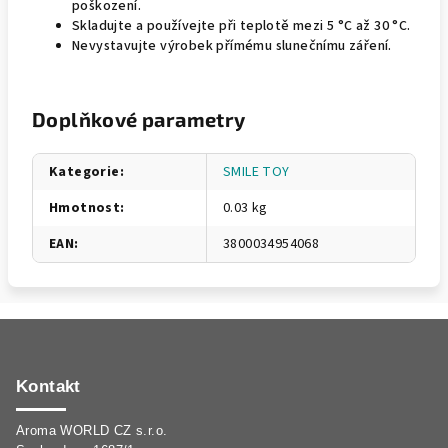
poškození.
Skladujte a používejte při teplotě mezi 5 °C až 30 °C.
Nevystavujte výrobek přímému slunečnímu záření.
Doplňkové parametry
Kategorie
:
SMILE TOY
Hmotnost
:
0.03 kg
EAN
:
3800034954068
Z
á
p
Kontakt
a
Aroma WORLD CZ s.r.o.
t