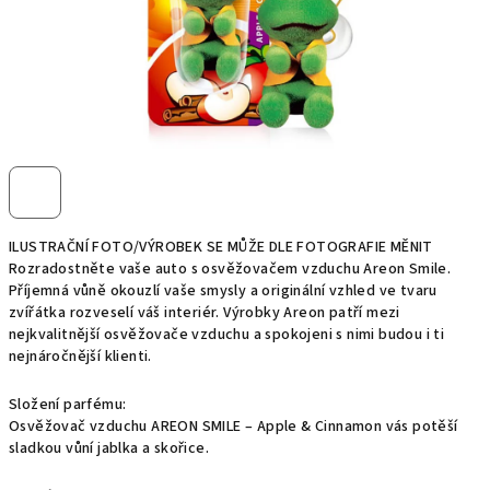
ILUSTRAČNÍ FOTO/VÝROBEK SE MŮŽE DLE FOTOGRAFIE MĚNIT
Rozradostněte vaše auto s osvěžovačem vzduchu Areon Smile.
Příjemná vůně okouzlí vaše smysly a originální vzhled ve tvaru
zvířátka rozveselí váš interiér. Výrobky Areon patří mezi
nejkvalitnější osvěžovače vzduchu a spokojeni s nimi budou i ti
nejnáročnější klienti.
Složení parfému:
Osvěžovač vzduchu AREON SMILE – Apple & Cinnamon vás potěší
sladkou vůní jablka a skořice.