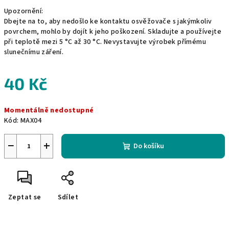
Upozornění:
Dbejte na to, aby nedošlo ke kontaktu osvěžovače s jakýmkoliv
povrchem, mohlo by dojít k jeho poškození. Skladujte a používejte
při teplotě mezi 5 °C až 30 °C. Nevystavujte výrobek přímému
slunečnímu záření.
40 Kč
Měrná
Momentálně nedostupné
cena:
Kód:
MAX04
−
+
Do košíku
Zeptat se
Sdílet