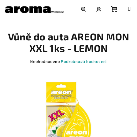
Přejít
na
obsah
Nákupní
Hledat
Přihlášení
Vůně do auta AREON MON
košík
XXL 1ks - LEMON
Průměrné
Neohodnoceno
Podrobnosti hodnocení
hodnocení
produktu
je
0,0
z
5
hvězdiček.