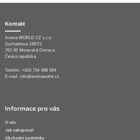
Z
á
p
Kontakt
a
Aroma WORLD CZ s.r.o.
t
Suchardova 1687/1
í
702 00 Moravská Ostrava
Česká republika
Telefon: +420 734 488 584
E-mail:
info@aromaworld.cz
Informace pro vás
O nás
Jak nakupovat
Obchodní podmínky