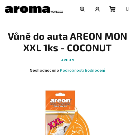
Přejít
na
obsah
Nákupní
Hledat
Přihlášení
Vůně do auta AREON MON
košík
XXL 1ks - COCONUT
AREON
Průměrné
Neohodnoceno
Podrobnosti hodnocení
hodnocení
produktu
je
0,0
z
5
hvězdiček.