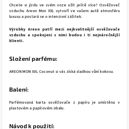
Chcete si jízdu ve svém voze užít ještě více? Osvěžovač
vzduchu Areon Mon XXL vytvoří ve vašem autě atmosféru
luxusu a postará se o intenzivní zážitek.
Výrobky Areon patří mezi nejkvalitnější osvěžovače
vzduchu a spokojeni s nimi budou i ti nejnáročnější
klienti.
Složení parfému:
AREON MON XXL Coconut si vás získá sladkou vůní kokosu.
Balení:
Parfémovaná karta osvěžovače z papíru je umístěna v
plastovém a papírovém obalu.
Návod k použití: