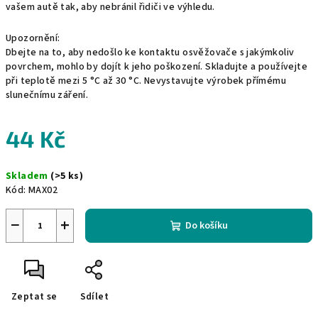
vašem autě tak, aby nebránil řidiči ve výhledu.
Upozornění:
Dbejte na to, aby nedošlo ke kontaktu osvěžovače s jakýmkoliv
povrchem, mohlo by dojít k jeho poškození. Skladujte a používejte
při teplotě mezi 5 °C až 30 °C. Nevystavujte výrobek přímému
slunečnímu záření.
44 Kč
Měrná
Skladem
(>5 ks)
cena:
Kód:
MAX02
−
+
Do košíku
Zeptat se
Sdílet