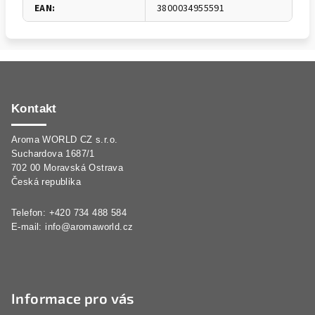
EAN
:
3800034955591
Z
á
p
Kontakt
a
Aroma WORLD CZ s.r.o.
t
Suchardova 1687/1
í
702 00 Moravská Ostrava
Česká republika
Telefon: +420 734 488 584
E-mail:
info@aromaworld.cz
Informace pro vás