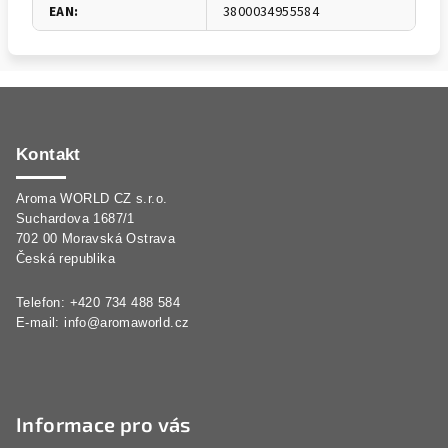
EAN
:
3800034955584
Z
á
p
Kontakt
a
Aroma WORLD CZ s.r.o.
t
Suchardova 1687/1
í
702 00 Moravská Ostrava
Česká republika
Telefon: +420 734 488 584
E-mail:
info@aromaworld.cz
Informace pro vás