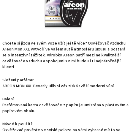
Chcete si jízdu ve svém voze užít ještě více? Osvěžovač vzduchu
Areon Mon XXL vytvoří ve vašem autě atmosféru luxusu a postará
se o intenzivní zážitek. Výrobky Areon patří mezi nejkvalitnější
osvěžovače vzduchu a spokojeni s nimi budou i ti nejnáročnější
klienti.
Složení parfému:
AREON MON XXL Beverly Hills si vás získá svěží moderní vůní.
Balení:
Parfémovaná karta osvěžovače z papíru je umístěna v plastovém a
papírovém obalu.
Návod k použití:
Osvěžovač pověste ve svislé poloze na vámi vybrané místo ve