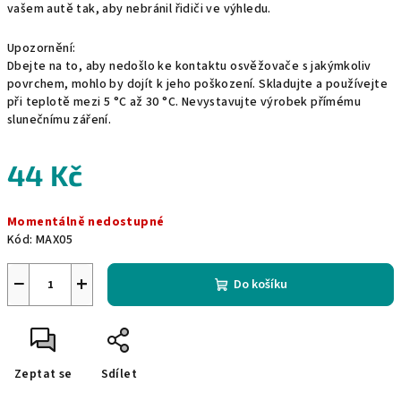
vašem autě tak, aby nebránil řidiči ve výhledu.
Upozornění:
Dbejte na to, aby nedošlo ke kontaktu osvěžovače s jakýmkoliv
povrchem, mohlo by dojít k jeho poškození. Skladujte a používejte
při teplotě mezi 5 °C až 30 °C. Nevystavujte výrobek přímému
slunečnímu záření.
44 Kč
Měrná
Momentálně nedostupné
cena:
Kód:
MAX05
−
+
Do košíku
Zeptat se
Sdílet