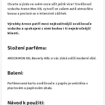
Chcete si jízdu ve svém voze užít ještě více? Osvěžovač
vzduchu Areon Mon XXL vytvoří ve vašem autě atmosféru
luxusu a postará se o intenzivní zážitek.
Výrobky Areon patří mezi nejkvalitnější osvěžovače
vzduchu a spokojeni s nimi budou i ti nejnáročnější
klienti.
Složení parfému:
AREON MON XXL Beverly Hills si vás získá svěží moderní vůní.
Balení:
Parfémovaná karta osvěžovače z papíru je umístěna v
plastovém a papírovém obalu.
Návod k použití: