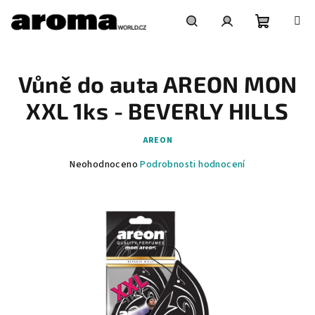
Přejít
na
obsah
Nákupní
Hledat
Přihlášení
Vůně do auta AREON MON
košík
XXL 1ks - BEVERLY HILLS
AREON
Průměrné
Neohodnoceno
Podrobnosti hodnocení
hodnocení
produktu
je
0,0
z
5
hvězdiček.