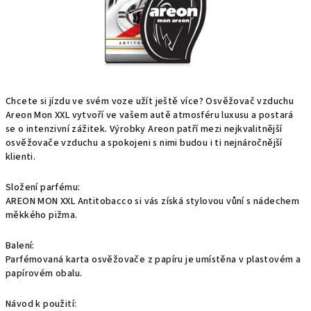
Chcete si jízdu ve svém voze užít ještě více? Osvěžovač vzduchu
Areon Mon XXL vytvoří ve vašem autě atmosféru luxusu a postará
se o intenzivní zážitek. Výrobky Areon patří mezi nejkvalitnější
osvěžovače vzduchu a spokojeni s nimi budou i ti nejnáročnější
klienti.
Složení parfému:
AREON MON XXL Antitobacco si vás získá stylovou vůní s nádechem
měkkého pižma.
Balení:
Parfémovaná karta osvěžovače z papíru je umístěna v plastovém a
papírovém obalu.
Návod k použití: