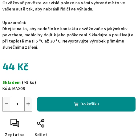
Osvěžovač pověste ve svislé poloze na vámi vybrané místo ve
vašem autě tak, aby nebránil řidiči ve výhledu.
Upozornění:
Dbejte na to, aby nedošlo ke kontaktu osvěžovače s jakýmkoliv
povrchem, mohlo by dojít k jeho poškození. Skladujte a používejte
při teplotě mezi 5 °C až 30 °C. Nevystavujte výrobek přímému
slunečnímu záření.
44 Kč
Měrná
Skladem
(>5 ks)
cena:
Kód:
MAX09
−
+
Do košíku
Zeptat se
Sdílet