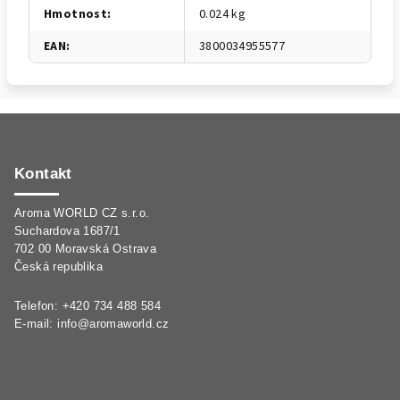
Hmotnost
:
0.024 kg
EAN
:
3800034955577
Z
á
p
Kontakt
a
Aroma WORLD CZ s.r.o.
t
Suchardova 1687/1
í
702 00 Moravská Ostrava
Česká republika
Telefon: +420 734 488 584
E-mail:
info@aromaworld.cz