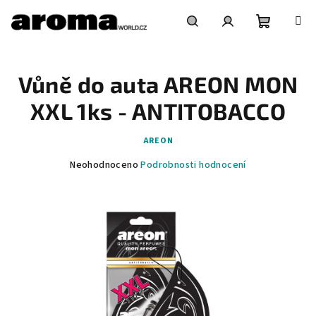
Přejít
na
obsah
Nákupní
Hledat
Přihlášení
Vůně do auta AREON MON
košík
XXL 1ks - ANTITOBACCO
AREON
Průměrné
Neohodnoceno
Podrobnosti hodnocení
hodnocení
produktu
je
0,0
z
5
hvězdiček.