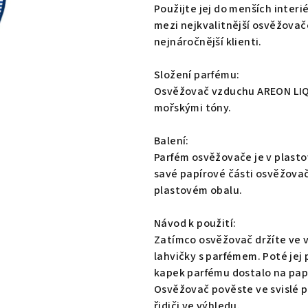
0,0
Použijte jej do menších interi
z
mezi nejkvalitnější osvěžovače
5
nejnáročnější klienti.
hvězdiček.
Složení parfému:
Osvěžovač vzduchu AREON LIQUI
mořskými tóny.
Balení:
Parfém osvěžovače je v plasto
savé papírové části osvěžovač
plastovém obalu.
Návod k použití:
Zatímco osvěžovač držíte ve v
lahvičky s parfémem. Poté jej
kapek parfému dostalo na pap
Osvěžovač pověste ve svislé p
řidiči ve výhledu.