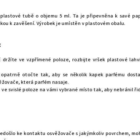
 plastové tubě o objemu 5 ml. Ta je připevněna k savé pa
kou k zavěšení. Výrobek je umístěn v plastovém obalu.
:
držíte ve vzpřímené poloze, rozbijte vršek plastové lahv
 opatrně otočte tak, aby se několik kapek parfému dost
ěžovače, která parfém nasaje.
e svislé poloze na vámi vybrané místo tak, aby nebránil řid
nedošlo ke kontaktu osvěžovače s jakýmkoliv povrchem, mo