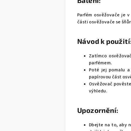
Balení:
Parfém osvěžovače je v
části osvěžovače se šňůr
Návod k použití
Zatímco osvěžovač 
parfémem.
Poté jej pomalu a
papírovou část osv
Osvěžovač pověste v
výhledu.
Upozornění:
Dbejte na to, aby 