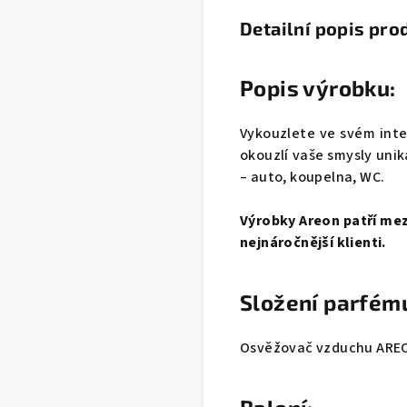
Detailní popis pro
Popis výrobku:
Vykouzlete ve svém int
okouzlí vaše smysly unik
– auto, koupelna, WC.
Výrobky Areon patří mezi
nejnáročnější klienti.
Složení parfém
Osvěžovač vzduchu AREON 