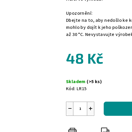
Upozornění:
Dbejte na to, aby nedošlo ke
mohlo by dojít k jeho poškozen
až 30 °C. Nevystavujte výrob
48 Kč
Měrná
cena:
Skladem
(>5 ks)
Kód:
LR15
−
+