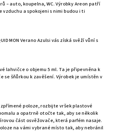
érů – auto, koupelna, WC. Výrobky Areon patří
 vzduchu a spokojeni s nimi budou i ti
D MON Verano Azulsi vás získá svěží vůní s
vé lahvičce o objemu 5 ml. Ta je připevněna k
e se šňůrkou k zavěšení. Výrobek je umístěn v
zpřímené poloze, rozbijte vršek plastové
 pomalu a opatrně otočte tak, aby se několik
írovou část osvěžovače, která parfém nasaje.
oloze na vámi vybrané místo tak, aby nebránil