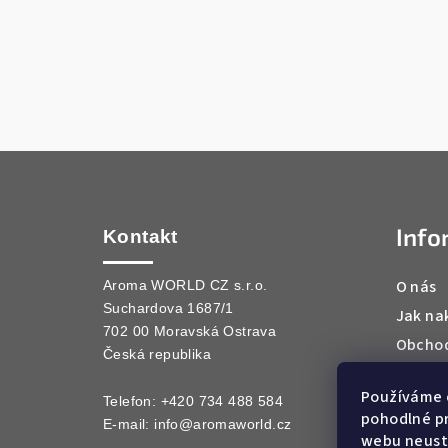
Z
á
Info
p
Kontakt
a
O nás
Aroma WORLD CZ s.r.o.
Suchardova 1687/1
t
Jak na
702 00 Moravská Ostrava
Obchod
í
Česká republika
Podmín
Používáme 
Kontak
Telefon: +420 734 488 584
pohodlné pr
E-mail:
info@aromaworld.cz
webu neustá