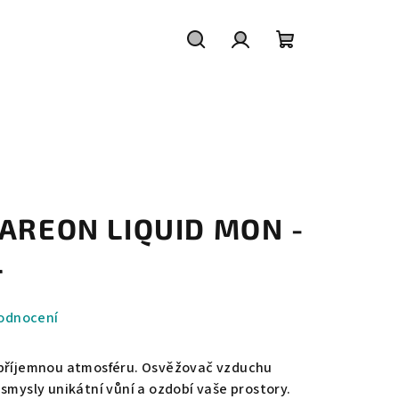
Hledat
Přihlášení
Nákupní
košík
 AREON LIQUID MON -
L
odnocení
 příjemnou atmosféru. Osvěžovač vzduchu
smysly unikátní vůní a ozdobí vaše prostory.