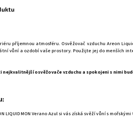
duktu
eriéru příjemnou atmosféru. Osvěžovač vzduchu Areon Liqu
átní vůní a ozdobí vaše prostory. Použijte jej do menších int
 nejkvalitnější osvěžovače vzduchu a spokojeni s nimi budo
u:
LIQUID MON Verano Azul si vás získá svěží vůní s mořskými 