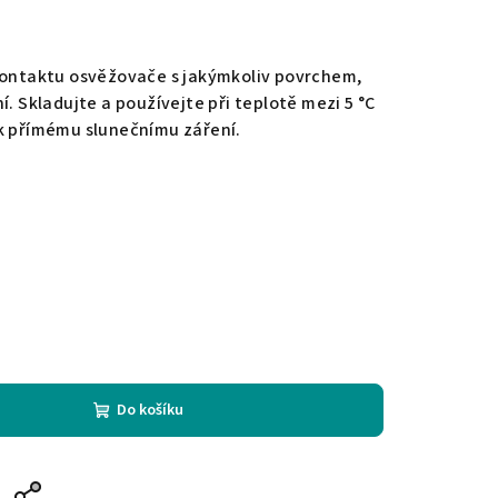
 kontaktu osvěžovače s jakýmkoliv povrchem,
í. Skladujte a používejte při teplotě mezi 5 °C
ek přímému slunečnímu záření.
Do košíku