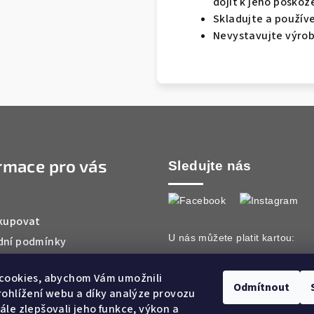
dojít k jeho poškoz
Skladujte a používej
Nevystavujte výrob
rmace pro vás
Sledujte nás
kupovat
U nás můžete platit kartou:
ní podmínky
ky ochrany osobních údajů
cookies, abychom Vám umožnili
ty
Odmítnout
ohlížení webu a díky analýze provozu
le zlepšovali jeho funkce, výkon a