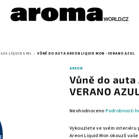
LUX LIQUID 5 ML
/
VŮNĚ DO AUTA AREON LIQUID MON - VERANO AZUL
AREON
Vůně do auta
VERANO AZU
Průměrné
Neohodnoceno
Podrobnosti h
hodnocení
produktu
Vykouzlete ve svém interiéru
je
Areon Liquid Mon okouzlí vaše 