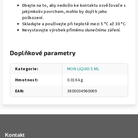
Dbejte na to, aby nedošlo ke kontaktu osvěžovače s
jakýmkoliv povrchem, mohlo by dojít k jeho
poškození.
Skladujte a používejte při teplotě mezi 5 °C až 30 °C.
Nevystavujte výrobek přímému slunečnímu záření.
Doplňkové parametry
Kategorie
:
MON LIQUID 5 ML
Hmotnost
:
0.016 kg
EAN
:
3800034960069
Z
á
p
Kontakt