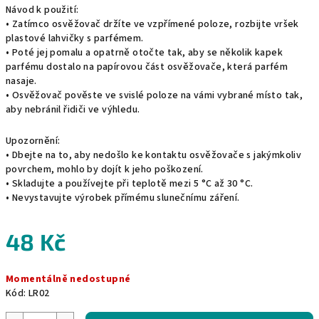
Návod k použití:
• Zatímco osvěžovač držíte ve vzpřímené poloze, rozbijte vršek
plastové lahvičky s parfémem.
• Poté jej pomalu a opatrně otočte tak, aby se několik kapek
parfému dostalo na papírovou část osvěžovače, která parfém
nasaje.
• Osvěžovač pověste ve svislé poloze na vámi vybrané místo tak,
aby nebránil řidiči ve výhledu.
Upozornění:
• Dbejte na to, aby nedošlo ke kontaktu osvěžovače s jakýmkoliv
povrchem, mohlo by dojít k jeho poškození.
• Skladujte a používejte při teplotě mezi 5 °C až 30 °C.
• Nevystavujte výrobek přímému slunečnímu záření.
48 Kč
Měrná
Momentálně nedostupné
cena:
Kód:
LR02