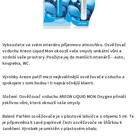
Vykouzlete ve svém interiéru příjemnou atmosféru. Osvěžovač
vzduchu Areon Liquid Mon okouzlí vaše smysly unikátní vůní a
ozdobí vaše prostory. Použijte jej do menších interiérů – auto,
koupelna, WC.
Výrobky Areon patří mezi nejkvalitnější osvěžovače vzduchu a
spokojeni s nimi budou i ti nejnáročnější klienti.
Složení: Osvěžovač vzduchu AREON LIQUID MON Oxygen přináší
jiskřivou vůni, která okouzlí vaše smysly.
Balení: Parfém osvěžovače je v plastové lahvičce o objemu 5 ml. Ta
je připevněna k savé papírové části osvěžovače se šňůrkou k
zavěšení. Výrobek je umístěn v plastovém obalu.