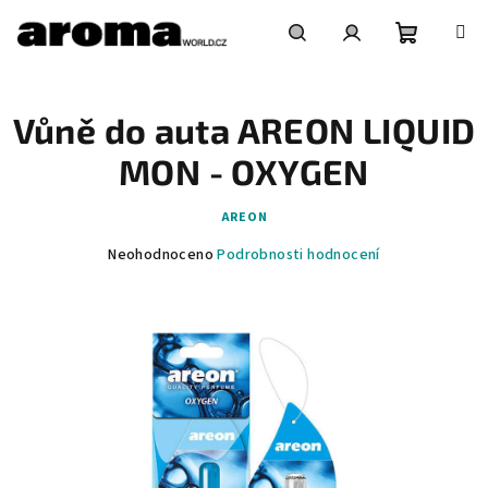
Přejít
na
obsah
Nákupní
Hledat
Přihlášení
Vůně do auta AREON LIQUID
košík
MON - OXYGEN
AREON
Průměrné
Neohodnoceno
Podrobnosti hodnocení
hodnocení
produktu
je
0,0
z
5
hvězdiček.