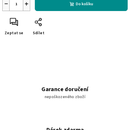
−
+
Do košíku
Zeptat se
Sdílet
Garance doručení
nepoškozeného zboží