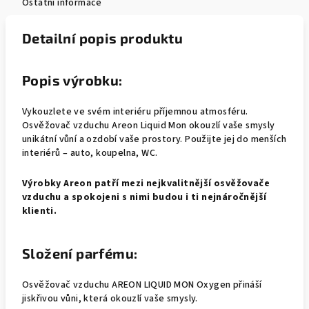
Ostatní informace
Detailní popis produktu
Popis výrobku:
Vykouzlete ve svém interiéru příjemnou atmosféru.
Osvěžovač vzduchu Areon Liquid Mon okouzlí vaše smysly
unikátní vůní a ozdobí vaše prostory. Použijte jej do menších
interiérů – auto, koupelna, WC.
Výrobky Areon patří mezi nejkvalitnější osvěžovače
vzduchu a spokojeni s nimi budou i ti nejnáročnější
klienti.
Složení parfému:
Osvěžovač vzduchu AREON LIQUID MON Oxygen přináší
jiskřivou vůni, která okouzlí vaše smysly.