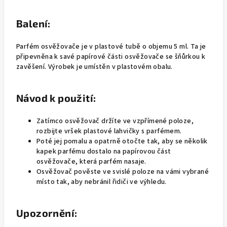
Balení:
Parfém osvěžovače je v plastové tubě o objemu 5 ml. Ta je
připevněna k savé papírové části osvěžovače se šňůrkou k
zavěšení. Výrobek je umístěn v plastovém obalu.
Návod k použití:
Zatímco osvěžovač držíte ve vzpřímené poloze,
rozbijte vršek plastové lahvičky s parfémem.
Poté jej pomalu a opatrně otočte tak, aby se několik
kapek parfému dostalo na papírovou část
osvěžovače, která parfém nasaje.
Osvěžovač pověste ve svislé poloze na vámi vybrané
místo tak, aby nebránil řidiči ve výhledu.
Upozornění: