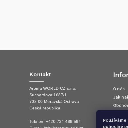
Z
á
Info
p
Kontakt
a
O nás
Aroma WORLD CZ s.r.o.
Suchardova 1687/1
t
Jak na
702 00 Moravská Ostrava
Obchod
í
Česká republika
Podmín
Používáme 
Kontak
Telefon: +420 734 488 584
pohodlné pr