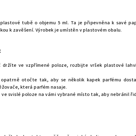
 plastové tubě o objemu 5 ml. Ta je připevněna k savé pa
kou k zavěšení. Výrobek je umístěn v plastovém obalu.
:
držíte ve vzpřímené poloze, rozbijte vršek plastové lahv
 opatrně otočte tak, aby se několik kapek parfému dost
ěžovače, která parfém nasaje.
e svislé poloze na vámi vybrané místo tak, aby nebránil řid