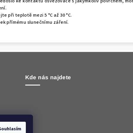
nedošlo ke kontaktu osvěžovače s jakýmkoliv povrchem, mo
ení.
te při teplotě mezi 5 °C až 30 °C.
ek přímému slunečnímu záření.
Kde nás najdete
Souhlasím