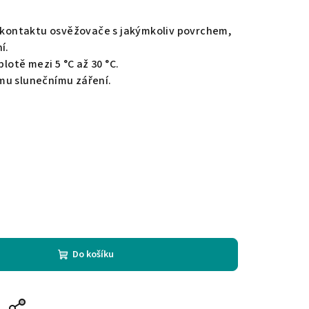
e kontaktu osvěžovače s jakýmkoliv povrchem,
í.
plotě mezi 5 °C až 30 °C.
mu slunečnímu záření.
Do košíku