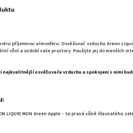
duktu
eriéru příjemnou atmosféru. Osvěžovač vzduchu Areon Liqu
átní vůní a ozdobí vaše prostory. Použijte jej do menších int
 nejkvalitnější osvěžovače vzduchu a spokojeni s nimi budo
u:
ON LIQUID MON
Green Apple - ta pravá vůně šťavnatého ze