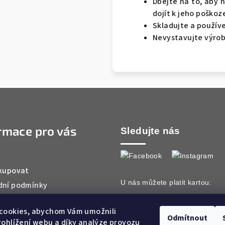
Dbejte na to, aby 
dojít k jeho poškoz
Skladujte a používej
Nevystavujte výrob
rmace pro vás
Sledujte nás
kupovat
U nás můžete platit kartou:
ní podmínky
ky ochrany osobních údajů
cookies, abychom Vám umožnili
ty
Odmítnout
ohlížení webu a díky analýze provozu