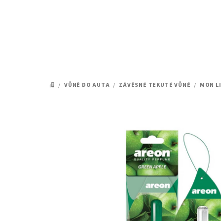
Přejít
na
obsah
/
VŮNĚ DO AUTA
/
ZÁVĚSNÉ TEKUTÉ VŮNĚ
/
MON LI
DOMŮ