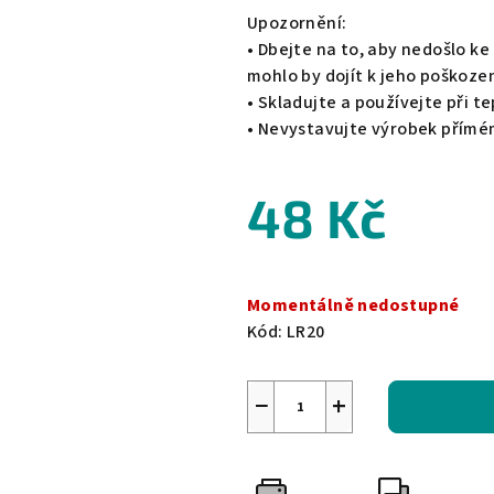
Upozornění:
• Dbejte na to, aby nedošlo k
mohlo by dojít k jeho poškozen
• Skladujte a používejte při te
• Nevystavujte výrobek přímé
48 Kč
Měrná
cena:
Momentálně nedostupné
Kód:
LR20
−
+