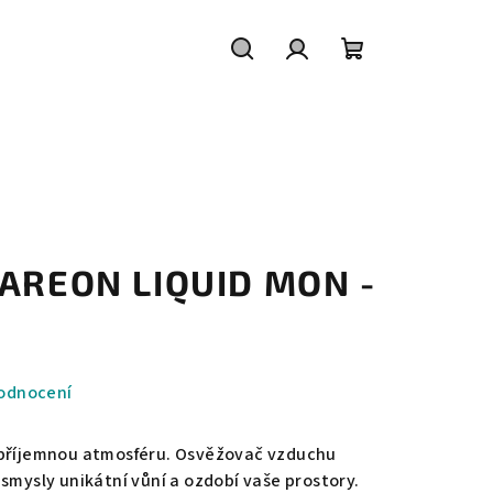
Hledat
Přihlášení
Nákupní
košík
 AREON LIQUID MON -
odnocení
 příjemnou atmosféru. Osvěžovač vzduchu
smysly unikátní vůní a ozdobí vaše prostory.