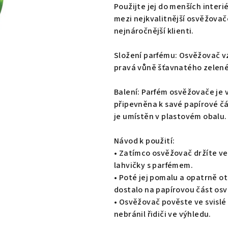
0,0
Použijte jej do menších interi
z
mezi nejkvalitnější osvěžovače
5
nejnáročnější klienti.
hvězdiček.
Složení parfému: Osvěžovač v
pravá vůně šťavnatého zelené
Balení: Parfém osvěžovače je v
připevněna k savé papírové čá
je umístěn v plastovém obalu.
Návod k použití:
• Zatímco osvěžovač držíte ve
lahvičky s parfémem.
• Poté jej pomalu a opatrně o
dostalo na papírovou část osv
• Osvěžovač pověste ve svislé
nebránil řidiči ve výhledu.