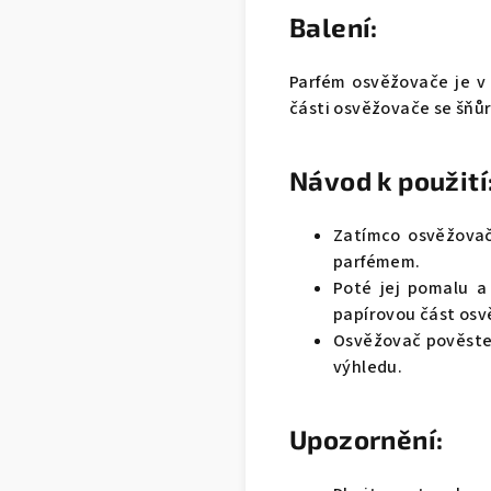
Balení:
Parfém osvěžovače je v
části osvěžovače se šňůr
Návod k použití
Zatímco osvěžovač 
parfémem.
Poté jej pomalu a
papírovou část osv
Osvěžovač pověste v
výhledu.
Upozornění: