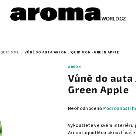
QUID 5 ML
/
VŮNĚ DO AUTA AREON LIQUID MON - GREEN APPLE
AREON
Vůně do auta
Green Apple
Průměrné
Neohodnoceno
Podrobnosti h
hodnocení
produktu
Vykouzlete ve svém interiéru
je
Areon Liquid Mon okouzlí vaše 