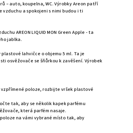
érů – auto, koupelna, WC. Výrobky Areon patří
 vzduchu a spokojeni s nimi budou i ti
zduchu AREON LIQUID MON Green Apple - ta
ho jablka.
 plastové lahvičce o objemu 5 ml. Ta je
sti osvěžovače se šňůrkou k zavěšení. Výrobek
 vzpřímené poloze, rozbijte vršek plastové
točte tak, aby se několik kapek parfému
ěžovače, která parfém nasaje.
 poloze na vámi vybrané místo tak, aby