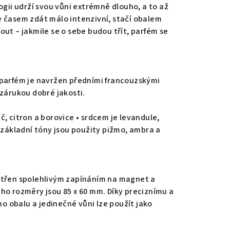
ogii udrží svou vůni extrémně dlouho, a to až
 časem zdát málo intenzivní, stačí obalem
ut – jakmile se o sebe budou třít, parfém se
 parfém je navržen předními francouzskými
 zárukou dobré jakosti.
, citron a borovice • srdcem je levandule,
 základní tóny jsou použity pižmo, ambra a
atřen spolehlivým zapínáním na magnet a
ho rozměry jsou 85 x 60 mm. Díky preciznímu a
 obalu a jedinečné vůni lze použít jako