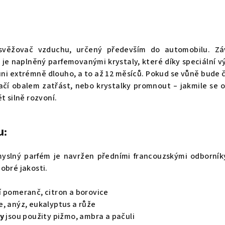
svěžovač vzduchu, určený především do automobilu. Zá
je naplněný parfemovanými krystaly, které díky speciální v
ůni extrémně dlouho, a to až 12 měsíců. Pokud se vůně bude
tačí obalem zatřást, nebo krystalky promnout – jakmile se 
t silně rozvoní.
u:
myslný parfém je navržen předními francouzskými odborník
obré jakosti.
 pomeranč, citron a borovice
e, anýz, eukalyptus a růže
y
jsou použity pižmo, ambra a pačuli