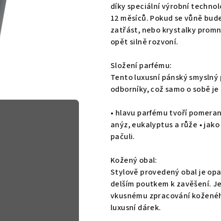
3,4
díky speciální výrobní technol
z
12 měsíců. Pokud se vůně bude
5
zatřást, nebo krystalky promno
hvězdiček.
opět silně rozvoní.
Složení parfému:
Tento luxusní pánský smyslný
odborníky, což samo o sobě je
• hlavu parfému tvoří pomeranč
anýz, eukalyptus a růže • jako
pačuli.
Kožený obal:
Stylově provedený obal je op
delším poutkem k zavěšení. Je
vkusnému zpracování koženého
luxusní dárek.