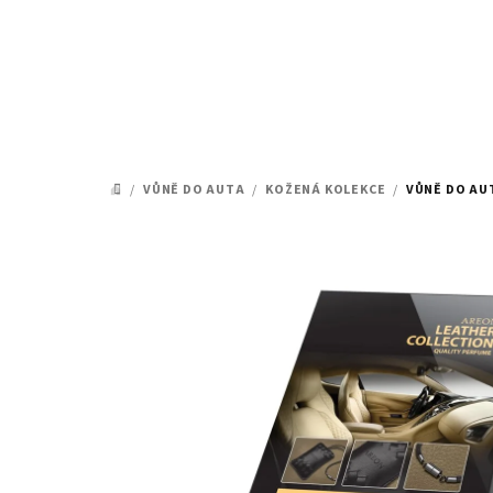
Přejít
na
obsah
/
VŮNĚ DO AUTA
/
KOŽENÁ KOLEKCE
/
VŮNĚ DO AU
DOMŮ