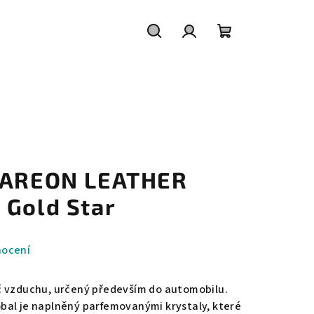
Hledat
Přihlášení
Nákupní
košík
a AREON LEATHER
 Gold Star
nocení
č vzduchu, určený především do automobilu.
bal je naplněný parfemovanými krystaly, které