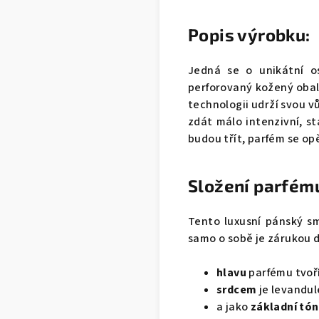
Popis výrobku:
Jedná se o unikátní o
perforovaný kožený obal 
technologii udrží svou v
zdát málo intenzivní, s
budou třít, parfém se opě
Složení parfém
Tento luxusní pánský s
samo o sobě je zárukou d
hlavu
parfému tvoří
srdcem
je levandul
a jako
základní tón