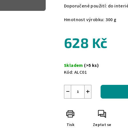
Doporučené použití: do interié
Hmotnost výrobku: 300 g
628 Kč
Měrná
cena:
Skladem
(>5 ks)
Kód:
ALC01
−
+
Tisk
Zeptat se