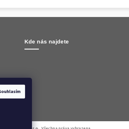
Kde nás najdete
Souhlasím
oma WORLD CZ s.r.o.
. Všechna práva vyhrazena.