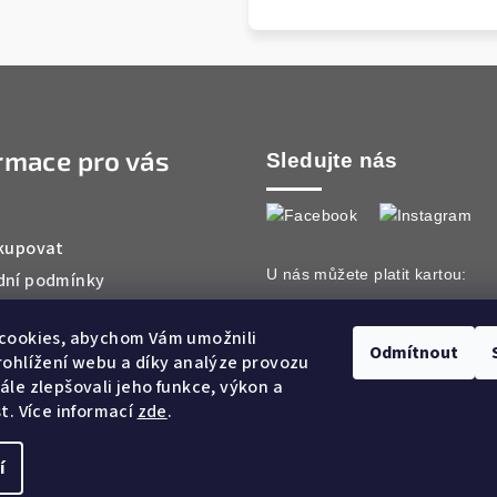
rmace pro vás
Sledujte nás
kupovat
U nás můžete platit kartou:
ní podmínky
ky ochrany osobních údajů
cookies, abychom Vám umožnili
ty
Odmítnout
ohlížení webu a díky analýze provozu
le zlepšovali jeho funkce, výkon a
t. Více informací
zde
.
í
Copyright 2026
Ar