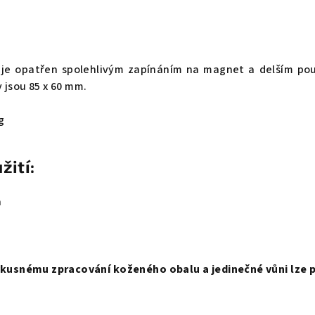
 je opatřen spolehlivým zapínáním na magnet a delším p
 jsou 85 x 60 mm.
g
žití:
a
vkusnému zpracování koženého obalu a jedinečné vůni lze 