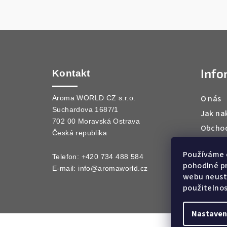
Z
á
Info
p
Kontakt
a
O nás
Aroma WORLD CZ s.r.o.
Suchardova 1687/1
t
Jak na
702 00 Moravská Ostrava
Obchod
í
Česká republika
Podmín
Používáme 
Kontak
Telefon: +420 734 488 584
pohodlné pr
E-mail:
info@aromaworld.cz
webu neustá
použitelnos
Nastaven