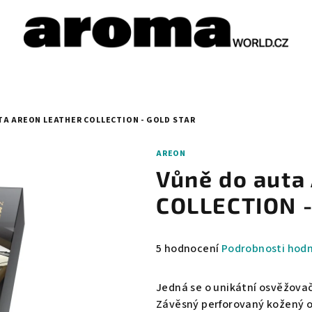
TA AREON LEATHER COLLECTION - GOLD STAR
AREON
Vůně do aut
COLLECTION -
Průměrné
5 hodnocení
Podrobnosti hod
hodnocení
produktu
Jedná se o unikátní osvěžova
je
Závěsný perforovaný kožený o