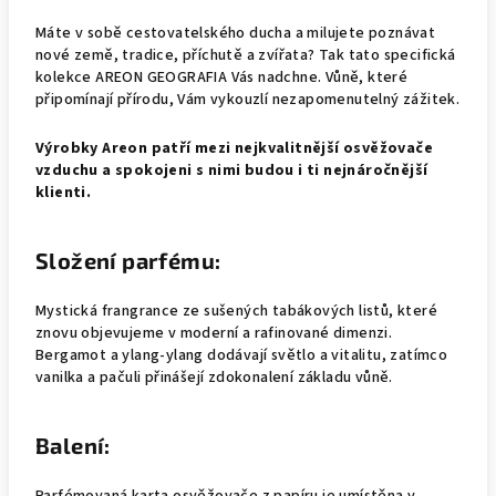
Máte v sobě cestovatelského ducha a milujete poznávat
nové země, tradice, příchutě a zvířata? Tak tato specifická
kolekce AREON GEOGRAFIA Vás nadchne. Vůně, které
připomínají přírodu, Vám vykouzlí nezapomenutelný zážitek.
Výrobky Areon patří mezi nejkvalitnější osvěžovače
vzduchu a spokojeni s nimi budou i ti nejnáročnější
klienti.
Složení parfému:
Mystická frangrance ze sušených tabákových listů, které
znovu objevujeme v moderní a rafinované dimenzi.
Bergamot a ylang-ylang dodávají světlo a vitalitu, zatímco
vanilka a pačuli přinášejí zdokonalení základu vůně.
Balení: