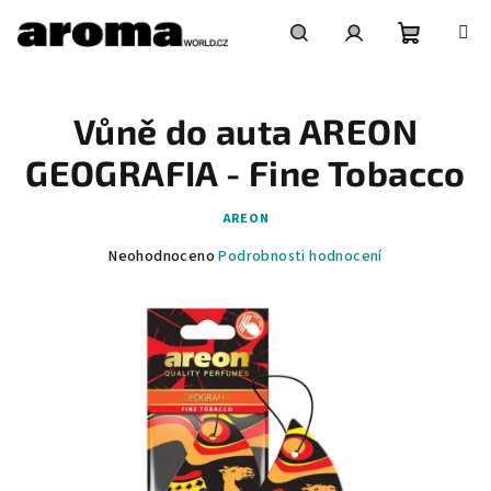
Přejít
na
obsah
Nákupní
Hledat
Přihlášení
Vůně do auta AREON
košík
GEOGRAFIA - Fine Tobacco
AREON
Průměrné
Neohodnoceno
Podrobnosti hodnocení
hodnocení
produktu
je
0,0
z
5
hvězdiček.