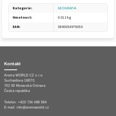
Kategorie
:
GEOGRAFIA
Hmotnost
:
0.012 kg
EAN
:
3800034976350
Z
á
p
Kontakt
a
Aroma WORLD CZ s.r.o.
t
Suchardova 1687/1
í
702 00 Moravská Ostrava
Česká republika
Telefon: +420 734 488 584
E-mail:
info@aromaworld.cz