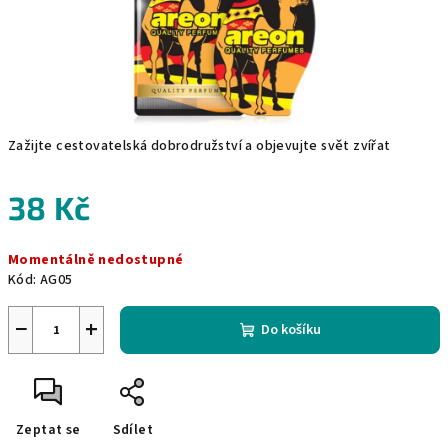
Zažijte cestovatelská dobrodružství a objevujte svět zvířat
38 Kč
Měrná
Momentálně nedostupné
cena:
Kód:
AG05
−
+
Do košíku
Zeptat se
Sdílet