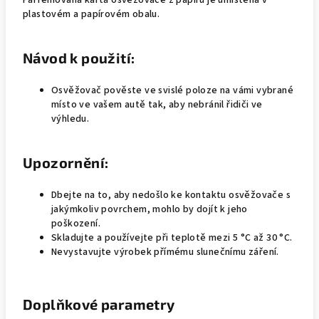
Parfémovaná karta osvěžovače z papíru je umístěna v
plastovém a papírovém obalu.
Návod k použití:
Osvěžovač pověste ve svislé poloze na vámi vybrané
místo ve vašem autě tak, aby nebránil řidiči ve
výhledu.
Upozornění:
Dbejte na to, aby nedošlo ke kontaktu osvěžovače s
jakýmkoliv povrchem, mohlo by dojít k jeho
poškození.
Skladujte a používejte při teplotě mezi 5 °C až 30 °C.
Nevystavujte výrobek přímému slunečnímu záření.
Doplňkové parametry