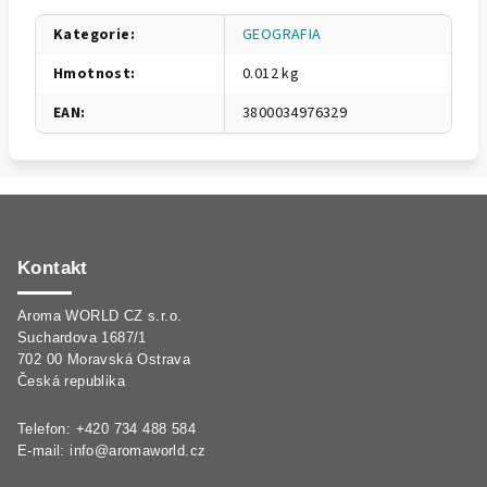
Kategorie
:
GEOGRAFIA
Hmotnost
:
0.012 kg
EAN
:
3800034976329
Z
á
p
Kontakt
a
Aroma WORLD CZ s.r.o.
t
Suchardova 1687/1
í
702 00 Moravská Ostrava
Česká republika
Telefon: +420 734 488 584
E-mail:
info@aromaworld.cz