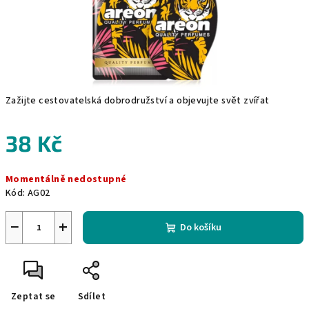
Zažijte cestovatelská dobrodružství a objevujte svět zvířat
38 Kč
Měrná
Momentálně nedostupné
cena:
Kód:
AG02
−
+
Do košíku
Zeptat se
Sdílet