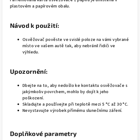
Parfémovaná karta osvěžovače z papíru je umístěna v
plastovém a papírovém obalu.
Návod k použití:
Osvěžovač pověste ve svislé poloze na vámi vybrané
místo ve vašem autě tak, aby nebránil řidiči ve
výhledu.
Upozornění:
Dbejte na to, aby nedošlo ke kontaktu osvěžovače s
jakýmkoliv povrchem, mohlo by dojít k jeho
poškození.
Skladujte a používejte při teplotě mezi 5 °C až 30 °C.
Nevystavujte výrobek přímému slunečnímu záření.
Doplňkové parametry