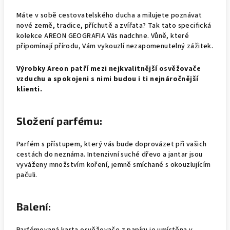
Máte v sobě cestovatelského ducha a milujete poznávat
nové země, tradice, příchutě a zvířata? Tak tato specifická
kolekce AREON GEOGRAFIA Vás nadchne. Vůně, které
připomínají přírodu, Vám vykouzlí nezapomenutelný zážitek.
Výrobky Areon patří mezi nejkvalitnější osvěžovače
vzduchu a spokojeni s nimi budou i ti nejnáročnější
klienti.
Složení parfému:
Parfém s přístupem, který vás bude doprovázet při vašich
cestách do neznáma. Intenzivní suché dřevo a jantar jsou
vyváženy množstvím koření, jemně smíchané s okouzlujícím
pačuli.
Balení: