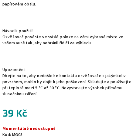
papírovém obalu.
Návod k použití:
Osvěžovač pověste ve svislé poloze na vámi vybrané místo ve
vašem autě tak, aby nebránil řidiči ve výhledu.
Upozornění:
Dbejte na to, aby nedošlo ke kontaktu osvěžovače s jakýmkoliv
povrchem, mohlo by dojít k jeho poškození. Skladujte a používejte
při teplotě mezi 5 °C až 30 °C. Nevystavujte výrobek přímému
slunečnímu záření.
39 Kč
Měrná
Momentálně nedostupné
cena:
Kód:
MG03