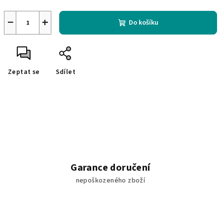
−
+
Do košíku
Zeptat se
Sdílet
Garance doručení
nepoškozeného zboží