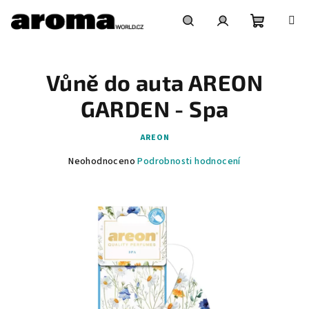
Přejít
na
obsah
Nákupní
Hledat
Přihlášení
Vůně do auta AREON
košík
GARDEN - Spa
AREON
Průměrné
Neohodnoceno
Podrobnosti hodnocení
hodnocení
produktu
je
0,0
z
5
hvězdiček.