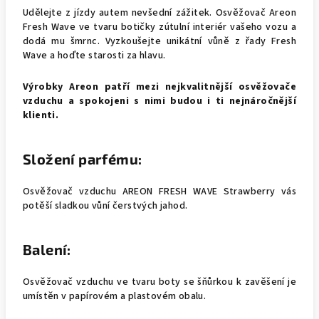
Udělejte z jízdy autem nevšední zážitek. Osvěžovač Areon
Fresh Wave ve tvaru botičky zútulní interiér vašeho vozu a
dodá mu šmrnc. Vyzkoušejte unikátní vůně z řady Fresh
Wave a hoďte starosti za hlavu.
Výrobky Areon patří mezi nejkvalitnější osvěžovače
vzduchu a spokojeni s nimi budou i ti nejnáročnější
klienti.
Složení parfému:
Osvěžovač vzduchu AREON FRESH WAVE Strawberry vás
potěší sladkou vůní čerstvých jahod.
Balení:
Osvěžovač vzduchu ve tvaru boty se šňůrkou k zavěšení je
umístěn v papírovém a plastovém obalu.