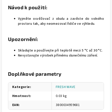
Návod k použití:
Vyjměte osvěžovač z obalu a zavěste do volného
prostoru tak, aby neomezoval řidiče ve výhledu.
Upozornění:
Skladujte a používejte při teplotě mezi 5 °C až 30 °C.
Nevystavujte výrobek přímému slunečnímu záření.
Doplňkové parametry
Kategorie
:
FRESH WAVE
Hmotnost
:
0.03 kg
EAN
:
3800034959681