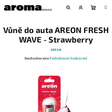
Přejít
na
obsah
Nákupní
Hledat
Přihlášení
Vůně do auta AREON FRESH
košík
WAVE - Strawberry
AREON
Průměrné
Neohodnoceno
Podrobnosti hodnocení
hodnocení
produktu
je
0,0
z
5
hvězdiček.