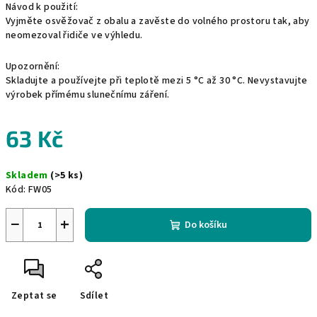
Návod k použití:
Vyjměte osvěžovač z obalu a zavěste do volného prostoru tak, aby
neomezoval řidiče ve výhledu.
Upozornění:
Skladujte a používejte při teplotě mezi 5 °C až 30 °C. Nevystavujte
výrobek přímému slunečnímu záření.
63 Kč
Měrná
Skladem
(>5 ks)
cena:
Kód:
FW05
−
+
Do košíku
Zeptat se
Sdílet