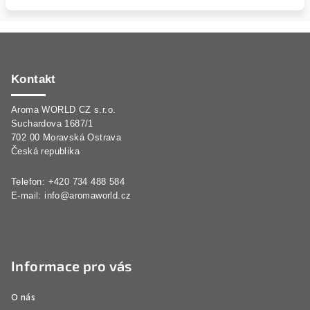
Z
á
p
Kontakt
a
Aroma WORLD CZ s.r.o.
t
Suchardova 1687/1
í
702 00 Moravská Ostrava
Česká republika
Telefon: +420 734 488 584
E-mail:
info@aromaworld.cz
Informace pro vás
O nás