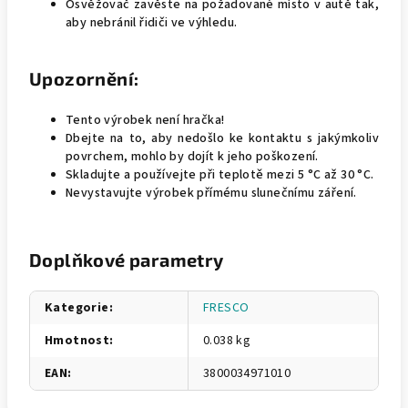
Osvěžovač zavěste na požadované místo v autě tak,
aby nebránil řidiči ve výhledu.
Upozornění:
Tento výrobek není hračka!
Dbejte na to, aby nedošlo ke kontaktu s jakýmkoliv
povrchem, mohlo by dojít k jeho poškození.
Skladujte a používejte při teplotě mezi 5 °C až 30 °C.
Nevystavujte výrobek přímému slunečnímu záření.
Doplňkové parametry
Kategorie
:
FRESCO
Hmotnost
:
0.038 kg
EAN
:
3800034971010