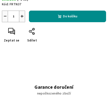
cena:
Kód:
FRTN37
−
+
Do košíku
Zeptat se
Sdílet
Garance doručení
nepoškozeného zboží