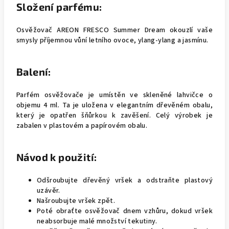
Složení parfému:
Osvěžovač AREON FRESCO Summer Dream okouzlí vaše
smysly příjemnou vůní letního ovoce, ylang-ylang a jasmínu.
Balení:
Parfém osvěžovače je umístěn ve skleněné lahvičce o
objemu 4 ml. Ta je uložena v elegantním dřevěném obalu,
který je opatřen šňůrkou k zavěšení. Celý výrobek je
zabalen v plastovém a papírovém obalu.
Návod k použití:
Odšroubujte dřevěný vršek a odstraňte plastový
uzávěr.
Našroubujte vršek zpět.
Poté obraťte osvěžovač dnem vzhůru, dokud vršek
neabsorbuje malé množství tekutiny.