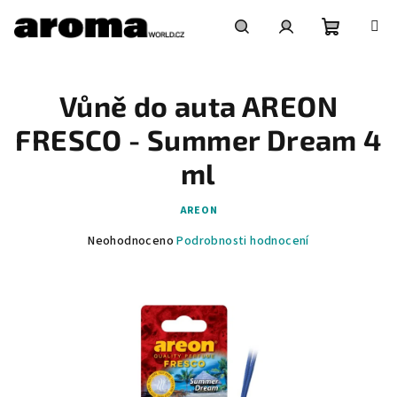
Přejít
na
obsah
Nákupní
Hledat
Přihlášení
Vůně do auta AREON
košík
FRESCO - Summer Dream 4
ml
AREON
Průměrné
Neohodnoceno
Podrobnosti hodnocení
hodnocení
produktu
je
0,0
z
5
hvězdiček.