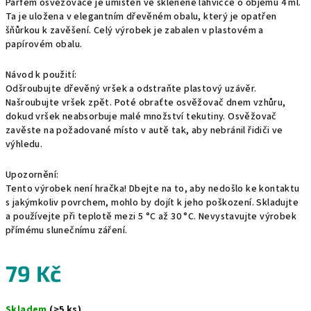
Parfém osvěžovače je umístěn ve skleněné lahvičce o objemu 4 ml.
Ta je uložena v elegantním dřevěném obalu, který je opatřen
šňůrkou k zavěšení. Celý výrobek je zabalen v plastovém a
papírovém obalu.
Návod k použití:
Odšroubujte dřevěný vršek a odstraňte plastový uzávěr.
Našroubujte vršek zpět. Poté obraťte osvěžovač dnem vzhůru,
dokud vršek neabsorbuje malé množství tekutiny. Osvěžovač
zavěste na požadované místo v autě tak, aby nebránil řidiči ve
výhledu.
Upozornění:
Tento výrobek není hračka! Dbejte na to, aby nedošlo ke kontaktu
s jakýmkoliv povrchem, mohlo by dojít k jeho poškození. Skladujte
a používejte při teplotě mezi 5 °C až 30 °C. Nevystavujte výrobek
přímému slunečnímu záření.
79 Kč
Měrná
Skladem
(>5 ks)