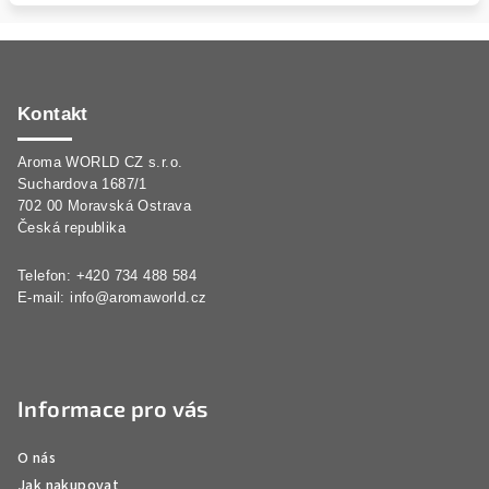
Z
á
p
Kontakt
a
Aroma WORLD CZ s.r.o.
t
Suchardova 1687/1
í
702 00 Moravská Ostrava
Česká republika
Telefon: +420 734 488 584
E-mail:
info@aromaworld.cz
Informace pro vás
O nás
Jak nakupovat