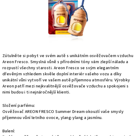
Zútulněte si pobyt ve svém autě s unikátním osvěžovačem vzduchu
Areon Fresco. Smyslná vůně s přírodními tóny vám zlepší náladu a
rozpustí všechny starosti. Areon Fresco se svým elegantním
dřevěným vzhledem skvěle doplní interiér vašeho vozu a díky
unikátní vůni vytvoří ve vašem autě příjemnou atmosféru. Výrobky
Areon patří mezi nejkvalitnější osvěžovače vzduchu a spokojeni s
nimi budou i ti nejnáročnější klienti.
Složení parfému:
Osvěžovač AREON FRESCO Summer Dream okouzlí vaše smysly
příjemnou vůní letního ovoce, ylang-ylang a jasmínu.
Balení: